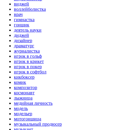
виджей
воллейболистка
врач
гимнастка
гонщик
деятель науки
диджей
дизайнер
драматург
журналистка
игрок в гольф
игрок в крикет
игрок в покер
игрок в софтбол
кикбоксер
комик
композитор
космонавт
лыжница
медийная личность
модель
модельер
мотогонщица
музыкальный продюсер
музыкант