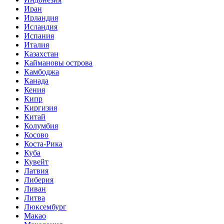
Иран
Ирландия
Исландия
Испания
Италия
Казахстан
Каймановы острова
Камбоджа
Канада
Кения
Кипр
Киргизия
Китай
Колумбия
Косово
Коста-Рика
Куба
Кувейт
Латвия
Либерия
Ливан
Литва
Люксембург
Макао