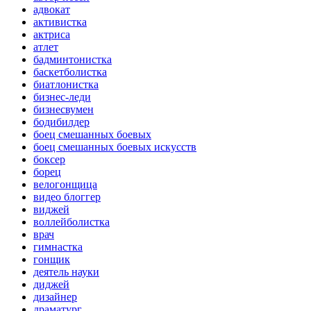
адвокат
активистка
актриса
атлет
бадминтонистка
баскетболистка
биатлонистка
бизнес-леди
бизнесвумен
бодибилдер
боец смешанных боевых
боец смешанных боевых искусств
боксер
борец
велогонщица
видео блоггер
виджей
воллейболистка
врач
гимнастка
гонщик
деятель науки
диджей
дизайнер
драматург