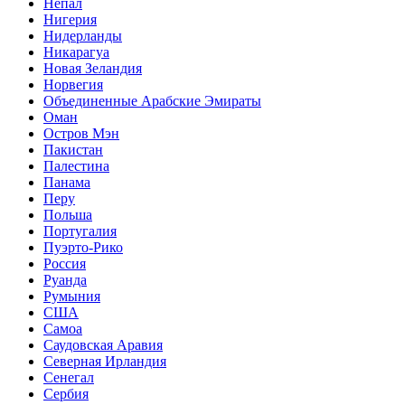
Непал
Нигерия
Нидерланды
Никарагуа
Новая Зеландия
Норвегия
Объединенные Арабские Эмираты
Оман
Остров Мэн
Пакистан
Палестина
Панама
Перу
Польша
Португалия
Пуэрто-Рико
Россия
Руанда
Румыния
США
Самоа
Саудовская Аравия
Северная Ирландия
Сенегал
Сербия