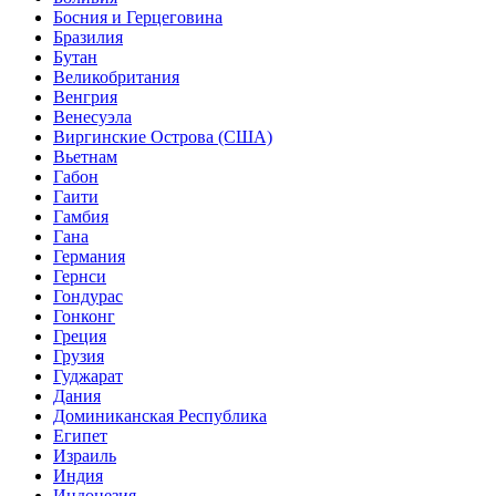
Босния и Герцеговина
Бразилия
Бутан
Великобритания
Венгрия
Венесуэла
Виргинские Острова (США)
Вьетнам
Габон
Гаити
Гамбия
Гана
Германия
Гернси
Гондурас
Гонконг
Греция
Грузия
Гуджарат
Дания
Доминиканская Республика
Египет
Израиль
Индия
Индонезия