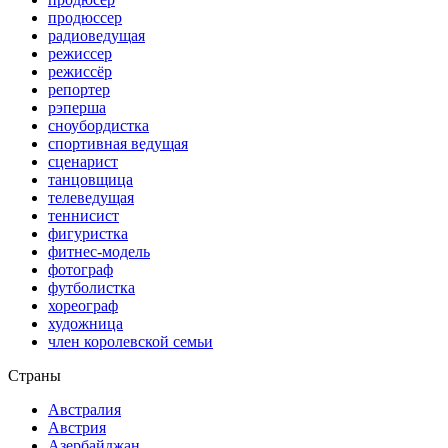
продюссер
радиоведущая
режиссер
режиссёр
репортер
рэперша
сноубордистка
спортивная ведущая
сценарист
танцовщица
телеведущая
теннисист
фигуристка
фитнес-модель
фотограф
футболистка
хореограф
художница
член королевской семьи
Страны
Австралия
Австрия
Азербайджан