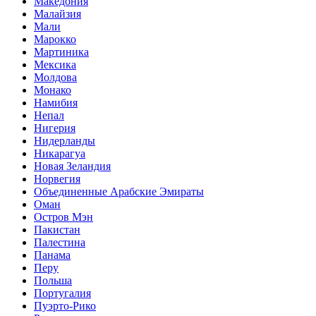
Македония
Малайзия
Мали
Марокко
Мартиника
Мексика
Молдова
Монако
Намибия
Непал
Нигерия
Нидерланды
Никарагуа
Новая Зеландия
Норвегия
Объединенные Арабские Эмираты
Оман
Остров Мэн
Пакистан
Палестина
Панама
Перу
Польша
Португалия
Пуэрто-Рико