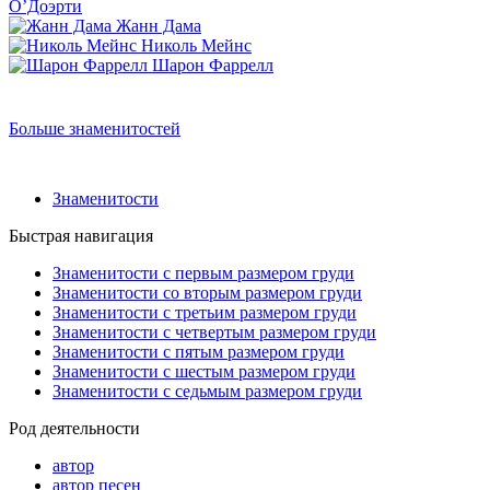
О’Доэрти
Жанн Дама
Николь Мейнс
Шарон Фаррелл
Больше знаменитостей
Знаменитости
Быстрая навигация
Знаменитости с первым размером груди
Знаменитости со вторым размером груди
Знаменитости с третьим размером груди
Знаменитости с четвертым размером груди
Знаменитости с пятым размером груди
Знаменитости с шестым размером груди
Знаменитости с седьмым размером груди
Род деятельности
автор
автор песен