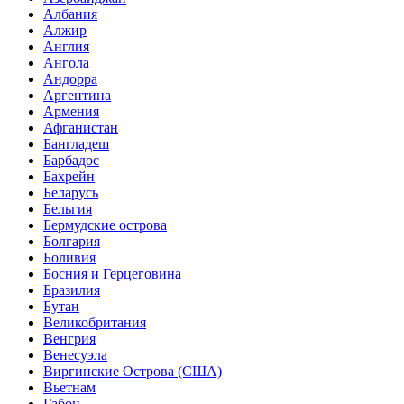
Албания
Алжир
Англия
Ангола
Андорра
Аргентина
Армения
Афганистан
Бангладеш
Барбадос
Бахрейн
Беларусь
Бельгия
Бермудские острова
Болгария
Боливия
Босния и Герцеговина
Бразилия
Бутан
Великобритания
Венгрия
Венесуэла
Виргинские Острова (США)
Вьетнам
Габон