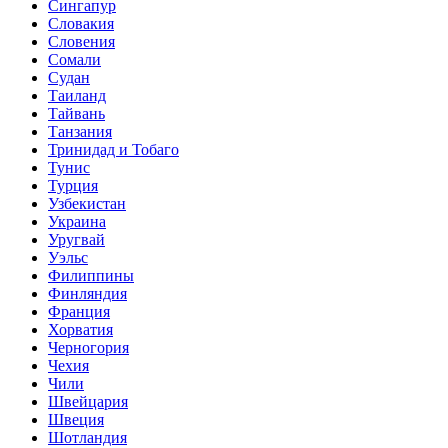
Сингапур
Словакия
Словения
Сомали
Судан
Таиланд
Тайвань
Танзания
Тринидад и Тобаго
Тунис
Турция
Узбекистан
Украина
Уругвай
Уэльс
Филиппины
Финляндия
Франция
Хорватия
Черногория
Чехия
Чили
Швейцария
Швеция
Шотландия