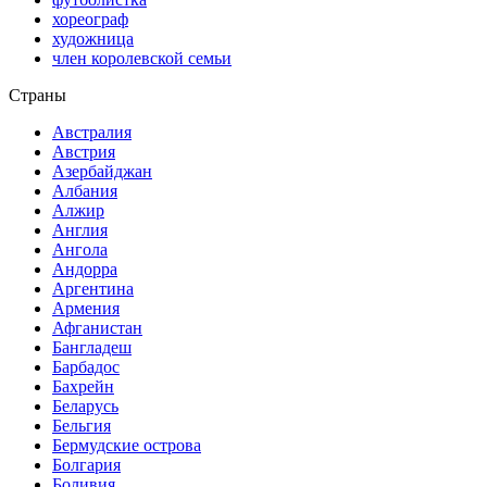
хореограф
художница
член королевской семьи
Страны
Австралия
Австрия
Азербайджан
Албания
Алжир
Англия
Ангола
Андорра
Аргентина
Армения
Афганистан
Бангладеш
Барбадос
Бахрейн
Беларусь
Бельгия
Бермудские острова
Болгария
Боливия