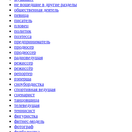
не вошедшие в другие разделы
общественная деятель
певица
писатель
пловец
политик
поэтесса
предприниматель
продюсер
продюссер
радиоведущая
режиссер
режиссёр
репортер
рэперша
сноубордистка
спортивная ведущая
сценарист
танцовщица
телеведущая
теннисист
фигуристка
фитнес-модель
фотограф
футболистка