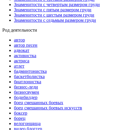
Знаменитости с четвертым размером груди
Знаменитости с пятым размером груди
Знаменитости с шестым размером груди
Знаменитости с седьмым размером груди
Род деятельности
автор
автор песен
адвокат
активистка
актриса
атлет
бадминтонистка
баскетболистка
биатлонистка
бизнес-леди
бизнесвумен
бодибилдер
боец смешанных боевых
боец смешанных боевых искусств
боксер
борец
велогонщица
видео блоггер