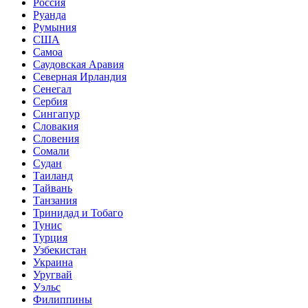
Россия
Руанда
Румыния
США
Самоа
Саудовская Аравия
Северная Ирландия
Сенегал
Сербия
Сингапур
Словакия
Словения
Сомали
Судан
Таиланд
Тайвань
Танзания
Тринидад и Тобаго
Тунис
Турция
Узбекистан
Украина
Уругвай
Уэльс
Филиппины