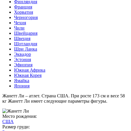
Финляндия
Франция
Хорватия
Черногория
Чехия
Чили
Швейцария
Швеция
Шотландия
Шри Ланка
Эквадор
Эстония
Эфиопия
Южная Африка
Южная Корея
Ямайка
Япония
Жанетт Ли – атлет. Страна США. При росте 173 см и весе 58
кг Жанетт Ли имеет следующие параметры фигуры.
Место рождения:
США
Размер груди: