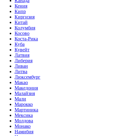
Канада
Кения
Кипр
Киргизия
Китай
Колумбия
Косово
Коста-Рика
Куба
Кувейт
Латвия
Либерия
Ливан
Литва
Люксембург
Макао
Македония
Малайзия
Мали
Марокко
Мартиника
Мексика
Молдова
Монако
Намибия