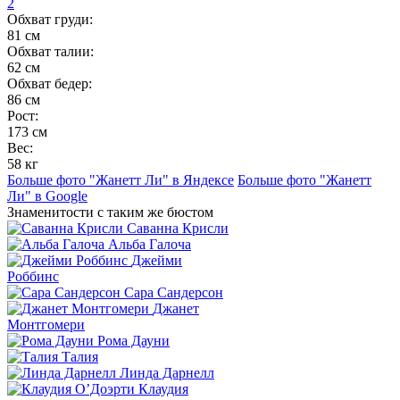
2
Обхват груди:
81 см
Обхват талии:
62 см
Обхват бедер:
86 см
Рост:
173 см
Вес:
58 кг
Больше фото "Жанетт Ли" в Яндексе
Больше фото "Жанетт
Ли" в Google
Знаменитости с таким же бюстом
Саванна Крисли
Альба Галоча
Джейми
Роббинс
Сара Сандерсон
Джанет
Монтгомери
Рома Дауни
Талия
Линда Дарнелл
Клаудия