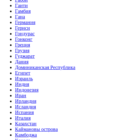
Гаити
Гамбия
Гана
Германия
Гернси
Гондурас
Гонконг
Греция
Грузия
Гуджарат
Дания
Доминиканская Республика
Египет
Израиль
Индия
Индонезия
Иран
Ирландия
Исландия
Испания
Италия
Казахстан
Каймановы острова
Камбоджа