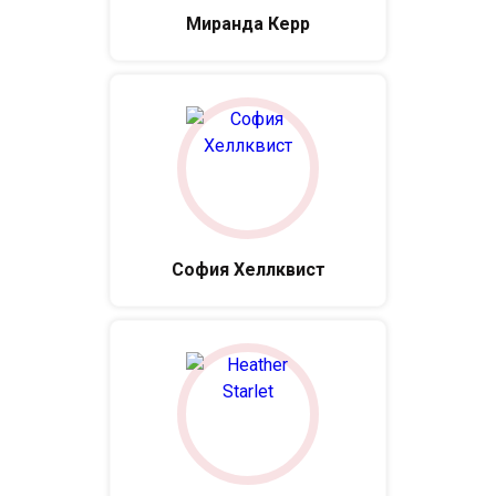
Миранда Керр
София Хеллквист