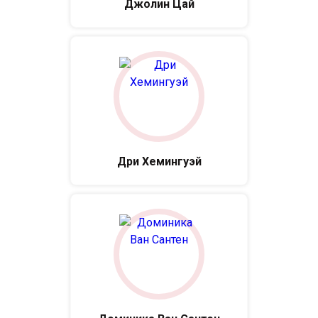
Джолин Цай
Дри Хемингуэй