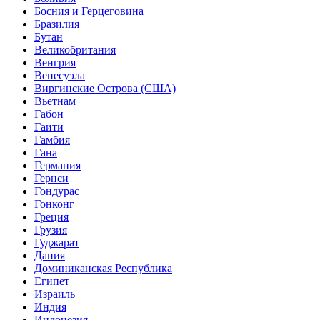
Босния и Герцеговина
Бразилия
Бутан
Великобритания
Венгрия
Венесуэла
Виргинские Острова (США)
Вьетнам
Габон
Гаити
Гамбия
Гана
Германия
Гернси
Гондурас
Гонконг
Греция
Грузия
Гуджарат
Дания
Доминиканская Республика
Египет
Израиль
Индия
Индонезия