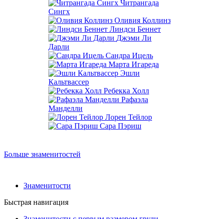
Читрангада
Сингх
Оливия Коллинз
Линдси Беннет
Джэми Ли
Дарли
Сандра Ицель
Марта Игареда
Эшли
Кальтвассер
Ребекка Холл
Рафаэла
Манделли
Лорен Тейлор
Сара Пэриш
Больше знаменитостей
Знаменитости
Быстрая навигация
Знаменитости с первым размером груди