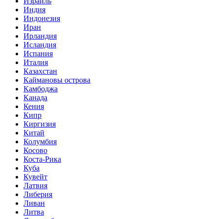
Израиль
Индия
Индонезия
Иран
Ирландия
Исландия
Испания
Италия
Казахстан
Каймановы острова
Камбоджа
Канада
Кения
Кипр
Киргизия
Китай
Колумбия
Косово
Коста-Рика
Куба
Кувейт
Латвия
Либерия
Ливан
Литва