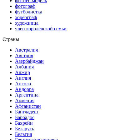
фитнес-модель
фотограф
футболистка
хореограф
художница
член королевской семьи
Страны
Австралия
Австрия
Азербайджан
Албания
Алжир
Англия
Ангола
Андорра
Аргентина
Армения
Афганистан
Бангладеш
Барбадос
Бахрейн
Беларусь
Бельгия
Бермудские острова