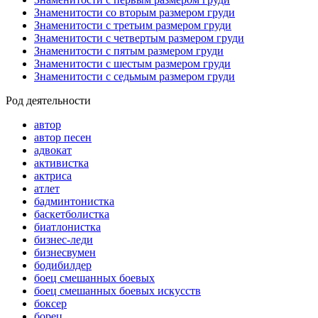
Знаменитости со вторым размером груди
Знаменитости с третьим размером груди
Знаменитости с четвертым размером груди
Знаменитости с пятым размером груди
Знаменитости с шестым размером груди
Знаменитости с седьмым размером груди
Род деятельности
автор
автор песен
адвокат
активистка
актриса
атлет
бадминтонистка
баскетболистка
биатлонистка
бизнес-леди
бизнесвумен
бодибилдер
боец смешанных боевых
боец смешанных боевых искусств
боксер
борец