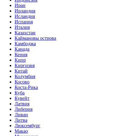
Иран
Ирландия
Исландия
Испания
Италия
Казахстан
Каймановы острова
Камбоджа
Канада
Кения
Кипр
Киргизия
Китай
Колумбия
Косово
Коста-Рика
Куба
Кувейт
Латвия
Либерия
Ливан
Литва
Люксембург
Макао