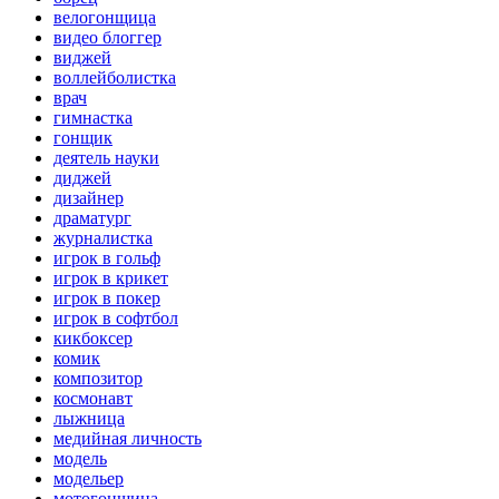
велогонщица
видео блоггер
виджей
воллейболистка
врач
гимнастка
гонщик
деятель науки
диджей
дизайнер
драматург
журналистка
игрок в гольф
игрок в крикет
игрок в покер
игрок в софтбол
кикбоксер
комик
композитор
космонавт
лыжница
медийная личность
модель
модельер
мотогонщица