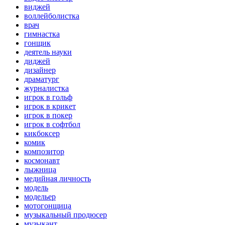
виджей
воллейболистка
врач
гимнастка
гонщик
деятель науки
диджей
дизайнер
драматург
журналистка
игрок в гольф
игрок в крикет
игрок в покер
игрок в софтбол
кикбоксер
комик
композитор
космонавт
лыжница
медийная личность
модель
модельер
мотогонщица
музыкальный продюсер
музыкант