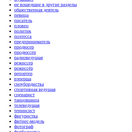
не вошедшие в другие разделы
общественная деятель
певица
писатель
пловец
политик
поэтесса
предприниматель
продюсер
продюссер
радиоведущая
режиссер
режиссёр
репортер
рэперша
сноубордистка
спортивная ведущая
сценарист
танцовщица
телеведущая
теннисист
фигуристка
фитнес-модель
фотограф
футболистка