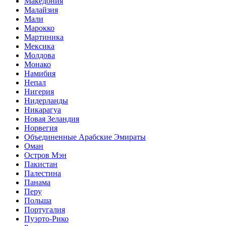
Македония
Малайзия
Мали
Марокко
Мартиника
Мексика
Молдова
Монако
Намибия
Непал
Нигерия
Нидерланды
Никарагуа
Новая Зеландия
Норвегия
Объединенные Арабские Эмираты
Оман
Остров Мэн
Пакистан
Палестина
Панама
Перу
Польша
Португалия
Пуэрто-Рико