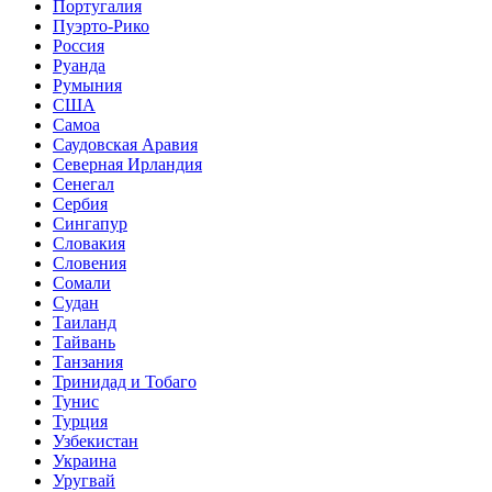
Португалия
Пуэрто-Рико
Россия
Руанда
Румыния
США
Самоа
Саудовская Аравия
Северная Ирландия
Сенегал
Сербия
Сингапур
Словакия
Словения
Сомали
Судан
Таиланд
Тайвань
Танзания
Тринидад и Тобаго
Тунис
Турция
Узбекистан
Украина
Уругвай