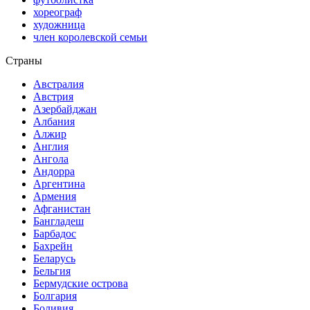
хореограф
художница
член королевской семьи
Страны
Австралия
Австрия
Азербайджан
Албания
Алжир
Англия
Ангола
Андорра
Аргентина
Армения
Афганистан
Бангладеш
Барбадос
Бахрейн
Беларусь
Бельгия
Бермудские острова
Болгария
Боливия