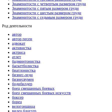
Знаменитости с четвертым размером груди
Знаменитости с пятым размером груди
Знаменитости с шестым размером груди
Знаменитости с седьмым размером груди
Род деятельности
автор
автор песен
адвокат
активистка
актриса
атлет
бадминтонистка
баскетболистка
биатлонистка
бизнес-леди
бизнесвумен
бодибилдер
боец смешанных боевых
боец смешанных боевых искусств
боксер
борец
велогонщица
видео блоггер