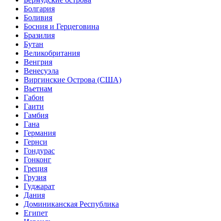
Болгария
Боливия
Босния и Герцеговина
Бразилия
Бутан
Великобритания
Венгрия
Венесуэла
Виргинские Острова (США)
Вьетнам
Габон
Гаити
Гамбия
Гана
Германия
Гернси
Гондурас
Гонконг
Греция
Грузия
Гуджарат
Дания
Доминиканская Республика
Египет