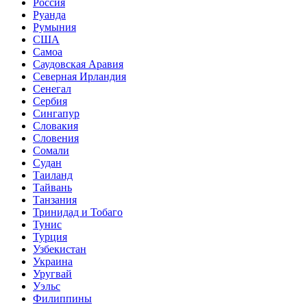
Россия
Руанда
Румыния
США
Самоа
Саудовская Аравия
Северная Ирландия
Сенегал
Сербия
Сингапур
Словакия
Словения
Сомали
Судан
Таиланд
Тайвань
Танзания
Тринидад и Тобаго
Тунис
Турция
Узбекистан
Украина
Уругвай
Уэльс
Филиппины