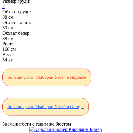
Размер груди:
2
Обхват груди:
88 см
Обхват талии:
59 см
Обхват бедер:
88 см
Рост:
168 см
Вес:
54 кг
Больше фото "Эмберли Уэст" в Яндексе
Больше фото "Эмберли Уэст" в Google
Знаменитости с таким же бюстом
Каролайн Бойер