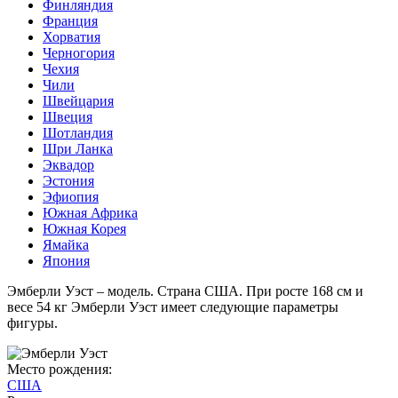
Финляндия
Франция
Хорватия
Черногория
Чехия
Чили
Швейцария
Швеция
Шотландия
Шри Ланка
Эквадор
Эстония
Эфиопия
Южная Африка
Южная Корея
Ямайка
Япония
Эмберли Уэст – модель. Страна США. При росте 168 см и
весе 54 кг Эмберли Уэст имеет следующие параметры
фигуры.
Место рождения:
США