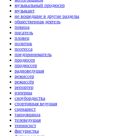
музыкальный продюсер
музыкант
не вошедшие в другие разделы
общественная деятель
певица
писатель
пловец
политик
поэтесса
предприниматель
продюсер
продюссер
радиоведущая
режиссер
режиссёр
репортер
рэперша
сноубордистка
спортивная ведущая
сценарист
танцовщица
телеведущая
теннисист
фигуристка