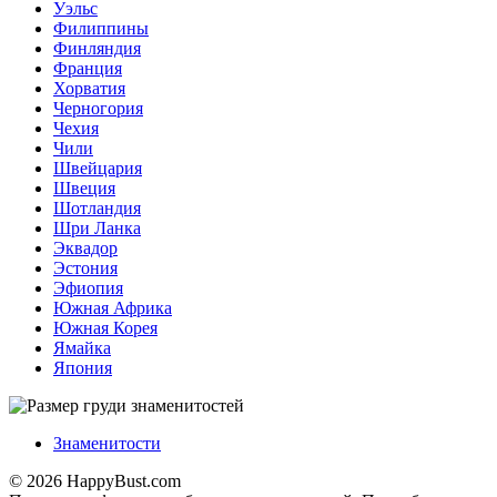
Уэльс
Филиппины
Финляндия
Франция
Хорватия
Черногория
Чехия
Чили
Швейцария
Швеция
Шотландия
Шри Ланка
Эквадор
Эстония
Эфиопия
Южная Африка
Южная Корея
Ямайка
Япония
Знаменитости
© 2026 HappyBust.com