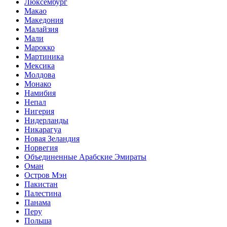
Люксембург
Макао
Македония
Малайзия
Мали
Марокко
Мартиника
Мексика
Молдова
Монако
Намибия
Непал
Нигерия
Нидерланды
Никарагуа
Новая Зеландия
Норвегия
Объединенные Арабские Эмираты
Оман
Остров Мэн
Пакистан
Палестина
Панама
Перу
Польша