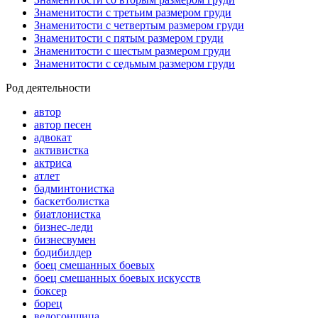
Знаменитости с третьим размером груди
Знаменитости с четвертым размером груди
Знаменитости с пятым размером груди
Знаменитости с шестым размером груди
Знаменитости с седьмым размером груди
Род деятельности
автор
автор песен
адвокат
активистка
актриса
атлет
бадминтонистка
баскетболистка
биатлонистка
бизнес-леди
бизнесвумен
бодибилдер
боец смешанных боевых
боец смешанных боевых искусств
боксер
борец
велогонщица