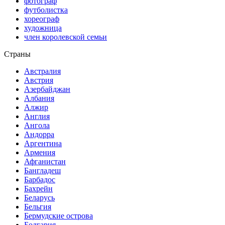
фотограф
футболистка
хореограф
художница
член королевской семьи
Страны
Австралия
Австрия
Азербайджан
Албания
Алжир
Англия
Ангола
Андорра
Аргентина
Армения
Афганистан
Бангладеш
Барбадос
Бахрейн
Беларусь
Бельгия
Бермудские острова
Болгария