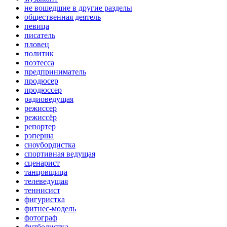
не вошедшие в другие разделы
общественная деятель
певица
писатель
пловец
политик
поэтесса
предприниматель
продюсер
продюссер
радиоведущая
режиссер
режиссёр
репортер
рэперша
сноубордистка
спортивная ведущая
сценарист
танцовщица
телеведущая
теннисист
фигуристка
фитнес-модель
фотограф
футболистка