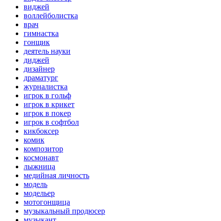
виджей
воллейболистка
врач
гимнастка
гонщик
деятель науки
диджей
дизайнер
драматург
журналистка
игрок в гольф
игрок в крикет
игрок в покер
игрок в софтбол
кикбоксер
комик
композитор
космонавт
лыжница
медийная личность
модель
модельер
мотогонщица
музыкальный продюсер
музыкант