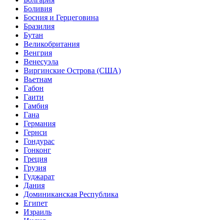
Боливия
Босния и Герцеговина
Бразилия
Бутан
Великобритания
Венгрия
Венесуэла
Виргинские Острова (США)
Вьетнам
Габон
Гаити
Гамбия
Гана
Германия
Гернси
Гондурас
Гонконг
Греция
Грузия
Гуджарат
Дания
Доминиканская Республика
Египет
Израиль