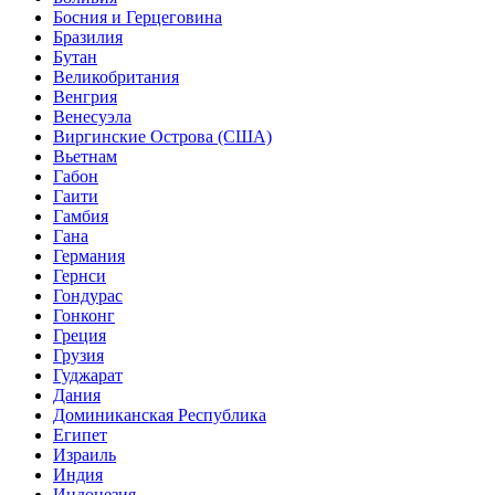
Босния и Герцеговина
Бразилия
Бутан
Великобритания
Венгрия
Венесуэла
Виргинские Острова (США)
Вьетнам
Габон
Гаити
Гамбия
Гана
Германия
Гернси
Гондурас
Гонконг
Греция
Грузия
Гуджарат
Дания
Доминиканская Республика
Египет
Израиль
Индия
Индонезия