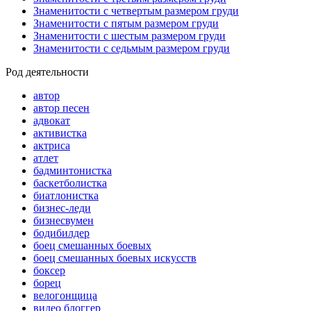
Знаменитости с четвертым размером груди
Знаменитости с пятым размером груди
Знаменитости с шестым размером груди
Знаменитости с седьмым размером груди
Род деятельности
автор
автор песен
адвокат
активистка
актриса
атлет
бадминтонистка
баскетболистка
биатлонистка
бизнес-леди
бизнесвумен
бодибилдер
боец смешанных боевых
боец смешанных боевых искусств
боксер
борец
велогонщица
видео блоггер