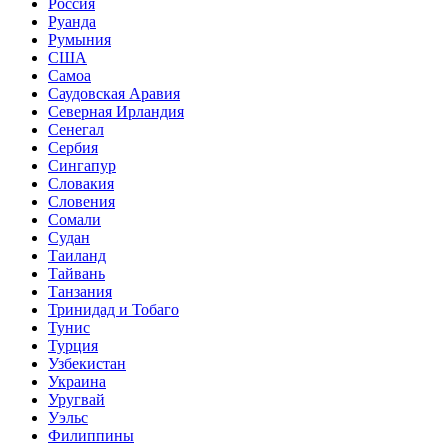
Россия
Руанда
Румыния
США
Самоа
Саудовская Аравия
Северная Ирландия
Сенегал
Сербия
Сингапур
Словакия
Словения
Сомали
Судан
Таиланд
Тайвань
Танзания
Тринидад и Тобаго
Тунис
Турция
Узбекистан
Украина
Уругвай
Уэльс
Филиппины