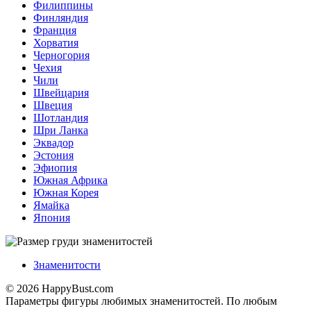
Филиппины
Финляндия
Франция
Хорватия
Черногория
Чехия
Чили
Швейцария
Швеция
Шотландия
Шри Ланка
Эквадор
Эстония
Эфиопия
Южная Африка
Южная Корея
Ямайка
Япония
Знаменитости
© 2026 HappyBust.com
Параметры фигуры любимых знаменитостей. По любым