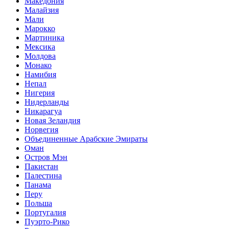
Македония
Малайзия
Мали
Марокко
Мартиника
Мексика
Молдова
Монако
Намибия
Непал
Нигерия
Нидерланды
Никарагуа
Новая Зеландия
Норвегия
Объединенные Арабские Эмираты
Оман
Остров Мэн
Пакистан
Палестина
Панама
Перу
Польша
Португалия
Пуэрто-Рико