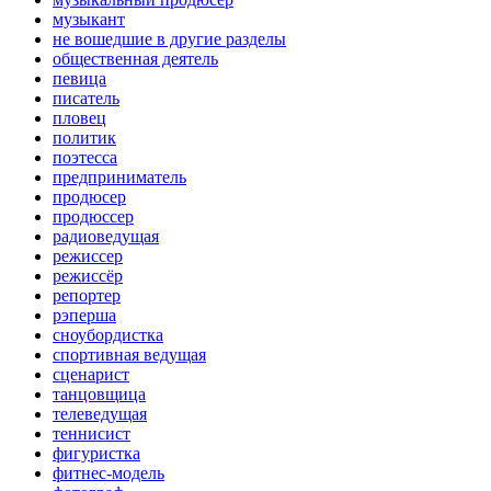
музыкант
не вошедшие в другие разделы
общественная деятель
певица
писатель
пловец
политик
поэтесса
предприниматель
продюсер
продюссер
радиоведущая
режиссер
режиссёр
репортер
рэперша
сноубордистка
спортивная ведущая
сценарист
танцовщица
телеведущая
теннисист
фигуристка
фитнес-модель