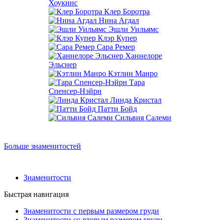
Хоукинс
Клер Боротра
Нина Агдал
Эшли Уильямс
Клэр Купер
Сара Ремер
Ханнелоре
Эльснер
Кэтлин Манро
Тара
Спенсер-Нэйрн
Линда Кристал
Патти Бойд
Сильвия Салеми
Больше знаменитостей
Знаменитости
Быстрая навигация
Знаменитости с первым размером груди
Знаменитости со вторым размером груди