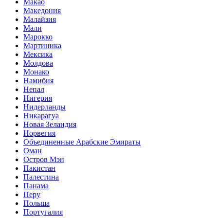
Макао
Македония
Малайзия
Мали
Марокко
Мартиника
Мексика
Молдова
Монако
Намибия
Непал
Нигерия
Нидерланды
Никарагуа
Новая Зеландия
Норвегия
Объединенные Арабские Эмираты
Оман
Остров Мэн
Пакистан
Палестина
Панама
Перу
Польша
Португалия