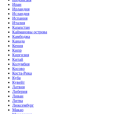
Иран
Ирландия
Исландия
Испания
Италия
Казахстан
Каймановы острова
Камбоджа
Канада
Кения
Кипр
Киргизия
Китай
Колумбия
Косово
Коста-Рика
Куба
Кувейт
Латвия
Либерия
Ливан
Литва
Люксембург
Макао