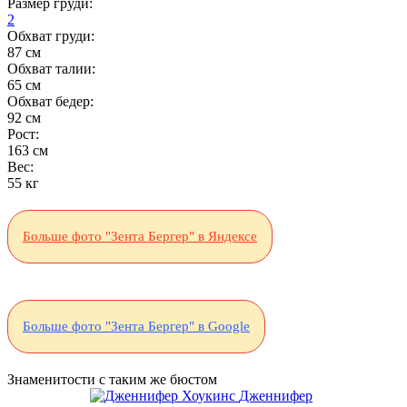
Размер груди:
2
Обхват груди:
87 см
Обхват талии:
65 см
Обхват бедер:
92 см
Рост:
163 см
Вес:
55 кг
Больше фото "Зента Бергер" в Яндексе
Больше фото "Зента Бергер" в Google
Знаменитости с таким же бюстом
Дженнифер