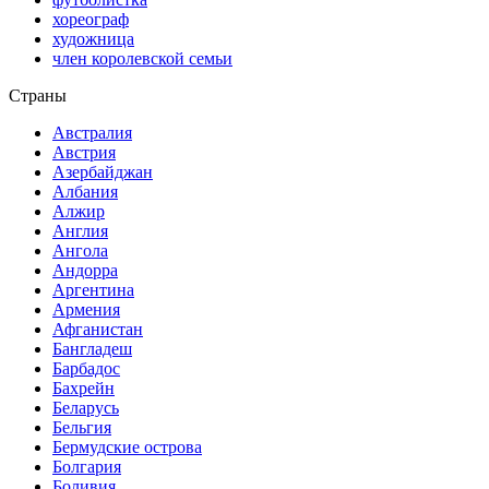
хореограф
художница
член королевской семьи
Страны
Австралия
Австрия
Азербайджан
Албания
Алжир
Англия
Ангола
Андорра
Аргентина
Армения
Афганистан
Бангладеш
Барбадос
Бахрейн
Беларусь
Бельгия
Бермудские острова
Болгария
Боливия