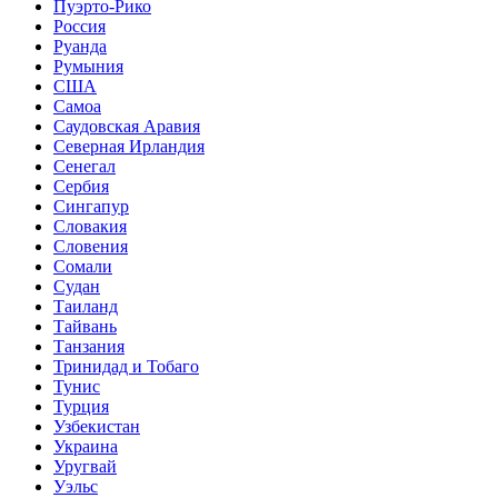
Пуэрто-Рико
Россия
Руанда
Румыния
США
Самоа
Саудовская Аравия
Северная Ирландия
Сенегал
Сербия
Сингапур
Словакия
Словения
Сомали
Судан
Таиланд
Тайвань
Танзания
Тринидад и Тобаго
Тунис
Турция
Узбекистан
Украина
Уругвай
Уэльс