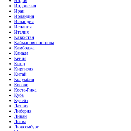
Индия
Индонезия
Иран
Ирландия
Исландия
Испания
Италия
Казахстан
Каймановы острова
Камбоджа
Канада
Кения
Кипр
Киргизия
Китай
Колумбия
Косово
Коста-Рика
Куба
Кувейт
Латвия
Либерия
Ливан
Литва
Люксембург