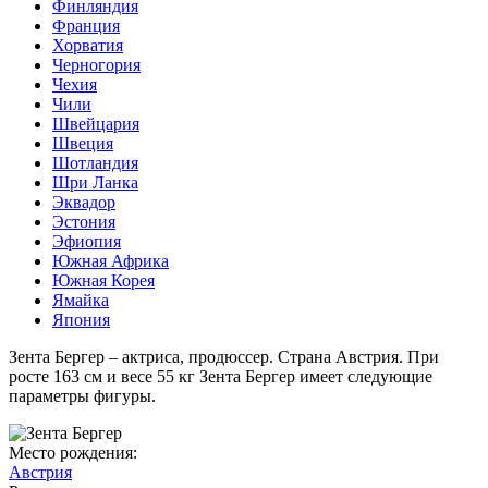
Финляндия
Франция
Хорватия
Черногория
Чехия
Чили
Швейцария
Швеция
Шотландия
Шри Ланка
Эквадор
Эстония
Эфиопия
Южная Африка
Южная Корея
Ямайка
Япония
Зента Бергер – актриса, продюссер. Страна Австрия. При
росте 163 см и весе 55 кг Зента Бергер имеет следующие
параметры фигуры.
Место рождения:
Австрия