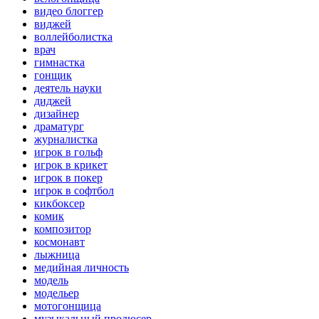
видео блоггер
виджей
воллейболистка
врач
гимнастка
гонщик
деятель науки
диджей
дизайнер
драматург
журналистка
игрок в гольф
игрок в крикет
игрок в покер
игрок в софтбол
кикбоксер
комик
композитор
космонавт
лыжница
медийная личность
модель
модельер
мотогонщица
музыкальный продюсер