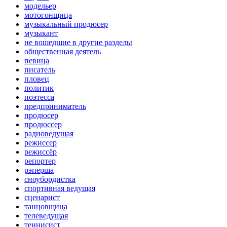
модельер
мотогонщица
музыкальный продюсер
музыкант
не вошедшие в другие разделы
общественная деятель
певица
писатель
пловец
политик
поэтесса
предприниматель
продюсер
продюссер
радиоведущая
режиссер
режиссёр
репортер
рэперша
сноубордистка
спортивная ведущая
сценарист
танцовщица
телеведущая
теннисист