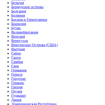
Бельгия
Бермудские острова
Болгария
Боливия
Босния и Герцеговина
Бразилия
Бутан
Великобритания
Венгрия
Венесуэла
Виргинские Острова (США)
Вьетнам
Габон
Гаити
Гамбия
Гана
Германия
Гернси
Гондурас
Гонконг
Греция
Грузия
Гуджарат
Дания
Доминиканская Республика