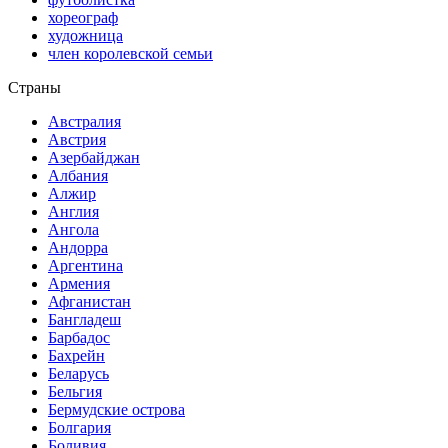
хореограф
художница
член королевской семьи
Страны
Австралия
Австрия
Азербайджан
Албания
Алжир
Англия
Ангола
Андорра
Аргентина
Армения
Афганистан
Бангладеш
Барбадос
Бахрейн
Беларусь
Бельгия
Бермудские острова
Болгария
Боливия