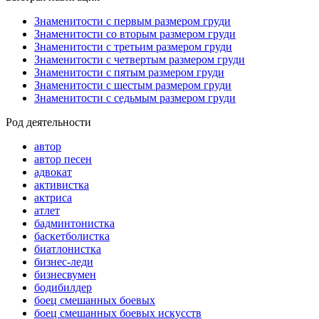
Знаменитости с первым размером груди
Знаменитости со вторым размером груди
Знаменитости с третьим размером груди
Знаменитости с четвертым размером груди
Знаменитости с пятым размером груди
Знаменитости с шестым размером груди
Знаменитости с седьмым размером груди
Род деятельности
автор
автор песен
адвокат
активистка
актриса
атлет
бадминтонистка
баскетболистка
биатлонистка
бизнес-леди
бизнесвумен
бодибилдер
боец смешанных боевых
боец смешанных боевых искусств