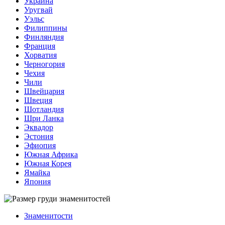
Украина
Уругвай
Уэльс
Филиппины
Финляндия
Франция
Хорватия
Черногория
Чехия
Чили
Швейцария
Швеция
Шотландия
Шри Ланка
Эквадор
Эстония
Эфиопия
Южная Африка
Южная Корея
Ямайка
Япония
Знаменитости