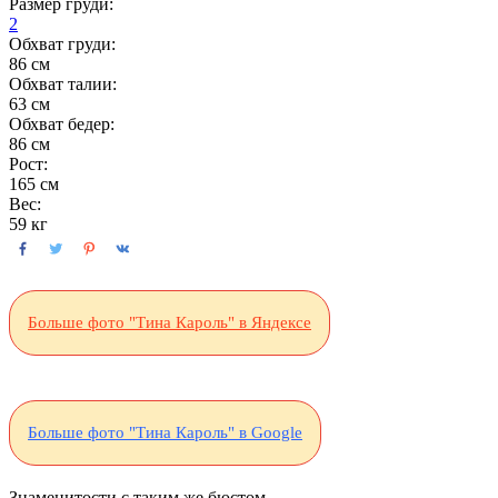
Размер груди:
2
Обхват груди:
86 см
Обхват талии:
63 см
Обхват бедер:
86 см
Рост:
165 см
Вес:
59 кг
Больше фото "Тина Кароль" в Яндексе
Больше фото "Тина Кароль" в Google
Знаменитости с таким же бюстом