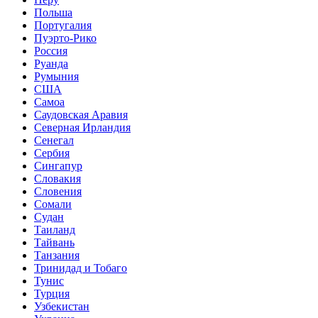
Польша
Португалия
Пуэрто-Рико
Россия
Руанда
Румыния
США
Самоа
Саудовская Аравия
Северная Ирландия
Сенегал
Сербия
Сингапур
Словакия
Словения
Сомали
Судан
Таиланд
Тайвань
Танзания
Тринидад и Тобаго
Тунис
Турция
Узбекистан