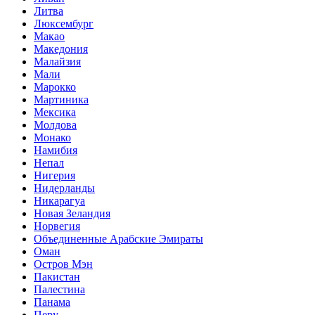
Литва
Люксембург
Макао
Македония
Малайзия
Мали
Марокко
Мартиника
Мексика
Молдова
Монако
Намибия
Непал
Нигерия
Нидерланды
Никарагуа
Новая Зеландия
Норвегия
Объединенные Арабские Эмираты
Оман
Остров Мэн
Пакистан
Палестина
Панама
Перу