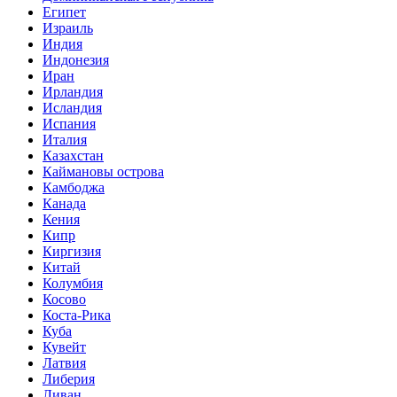
Египет
Израиль
Индия
Индонезия
Иран
Ирландия
Исландия
Испания
Италия
Казахстан
Каймановы острова
Камбоджа
Канада
Кения
Кипр
Киргизия
Китай
Колумбия
Косово
Коста-Рика
Куба
Кувейт
Латвия
Либерия
Ливан