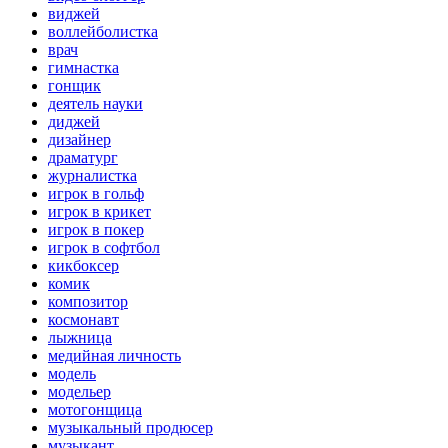
виджей
воллейболистка
врач
гимнастка
гонщик
деятель науки
диджей
дизайнер
драматург
журналистка
игрок в гольф
игрок в крикет
игрок в покер
игрок в софтбол
кикбоксер
комик
композитор
космонавт
лыжница
медийная личность
модель
модельер
мотогонщица
музыкальный продюсер
музыкант