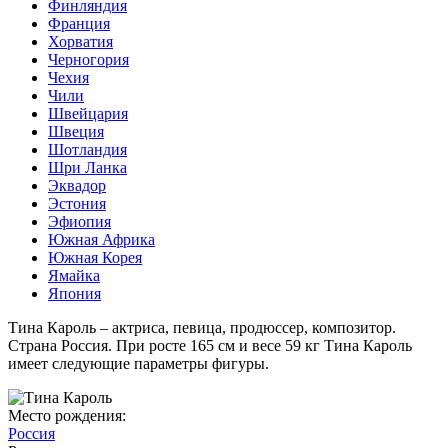
Финляндия
Франция
Хорватия
Черногория
Чехия
Чили
Швейцария
Швеция
Шотландия
Шри Ланка
Эквадор
Эстония
Эфиопия
Южная Африка
Южная Корея
Ямайка
Япония
Тина Кароль – актриса, певица, продюссер, композитор.
Страна Россия. При росте 165 см и весе 59 кг Тина Кароль
имеет следующие параметры фигуры.
Место рождения:
Россия