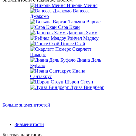
Николь Мейнс
Ванесса
Джакомо
Тальяна Варгас
Сара Кхан
Даниэль Хамм
Рэйчел Мэддоу
Гюпсе Озай
Скарлетт
Померс
Диана Дель
Буфало
Ивана
Сантакрус
Шэрон Стоун
Луиза Виндберг
Больше знаменитостей
Знаменитости
Быстрая навигация