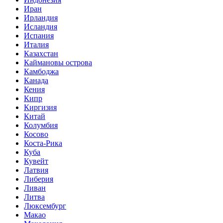
Иран
Ирландия
Исландия
Испания
Италия
Казахстан
Каймановы острова
Камбоджа
Канада
Кения
Кипр
Киргизия
Китай
Колумбия
Косово
Коста-Рика
Куба
Кувейт
Латвия
Либерия
Ливан
Литва
Люксембург
Макао