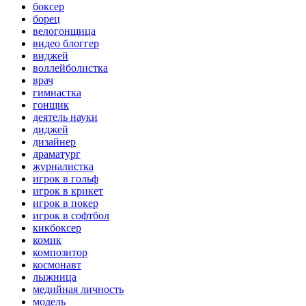
боксер
борец
велогонщица
видео блоггер
виджей
воллейболистка
врач
гимнастка
гонщик
деятель науки
диджей
дизайнер
драматург
журналистка
игрок в гольф
игрок в крикет
игрок в покер
игрок в софтбол
кикбоксер
комик
композитор
космонавт
лыжница
медийная личность
модель