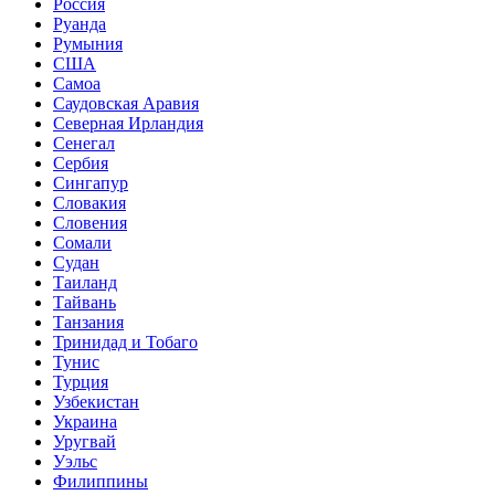
Россия
Руанда
Румыния
США
Самоа
Саудовская Аравия
Северная Ирландия
Сенегал
Сербия
Сингапур
Словакия
Словения
Сомали
Судан
Таиланд
Тайвань
Танзания
Тринидад и Тобаго
Тунис
Турция
Узбекистан
Украина
Уругвай
Уэльс
Филиппины