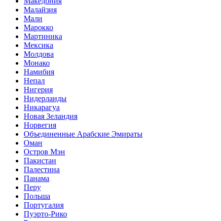
Македония
Малайзия
Мали
Марокко
Мартиника
Мексика
Молдова
Монако
Намибия
Непал
Нигерия
Нидерланды
Никарагуа
Новая Зеландия
Норвегия
Объединенные Арабские Эмираты
Оман
Остров Мэн
Пакистан
Палестина
Панама
Перу
Польша
Португалия
Пуэрто-Рико