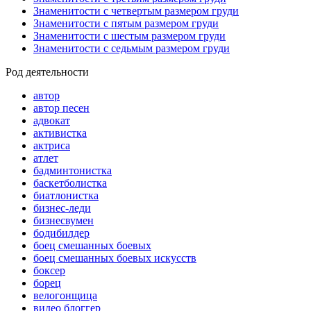
Знаменитости с четвертым размером груди
Знаменитости с пятым размером груди
Знаменитости с шестым размером груди
Знаменитости с седьмым размером груди
Род деятельности
автор
автор песен
адвокат
активистка
актриса
атлет
бадминтонистка
баскетболистка
биатлонистка
бизнес-леди
бизнесвумен
бодибилдер
боец смешанных боевых
боец смешанных боевых искусств
боксер
борец
велогонщица
видео блоггер