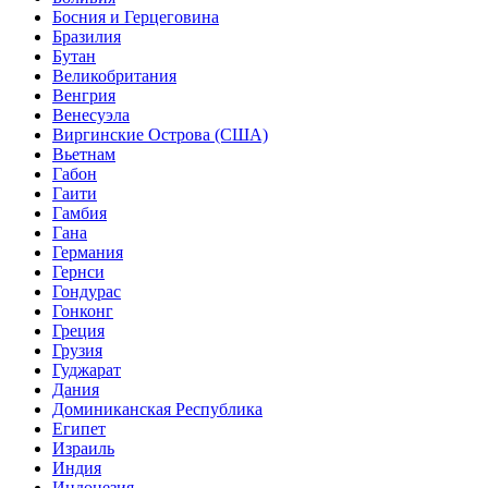
Босния и Герцеговина
Бразилия
Бутан
Великобритания
Венгрия
Венесуэла
Виргинские Острова (США)
Вьетнам
Габон
Гаити
Гамбия
Гана
Германия
Гернси
Гондурас
Гонконг
Греция
Грузия
Гуджарат
Дания
Доминиканская Республика
Египет
Израиль
Индия
Индонезия