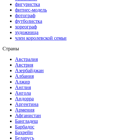
фигуристка
фитнес-модель
фотограф
футболистка
хореограф
художница
член королевской семьи
Страны
Австралия
Австрия
Азербайджан
Албания
Алжир
Англия
Ангола
Андорра
Аргентина
Армения
Афганистан
Бангладеш
Барбадос
Бахрейн
Беларусь