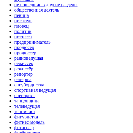
не вошедшие в другие разделы
общественная деятель
певица
писатель
пловец
политик
поэтесса
предприниматель
продюсер
продюссер
радиоведущая
режиссер
режиссёр
репортер
рэперша
сноубордистка
спортивная ведущая
сценарист
танцовщица
телеведущая
теннисист
фигуристка
фитнес-модель
фотограф
футболистка