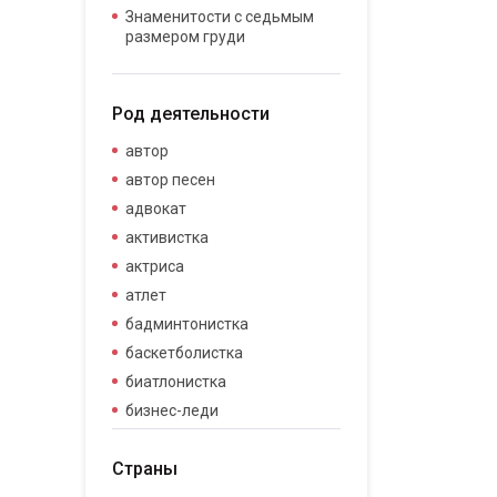
Знаменитости с седьмым
размером груди
Род деятельности
автор
автор песен
адвокат
активистка
актриса
атлет
бадминтонистка
баскетболистка
биатлонистка
бизнес-леди
бизнесвумен
Страны
бодибилдер