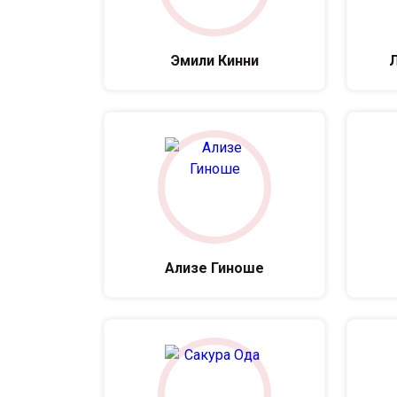
Эмили Кинни
Л
Ализе Гиноше