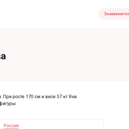
Знаменито
ва
 При росте 170 см и весе 57 кг Яна
фигуры.
Россия