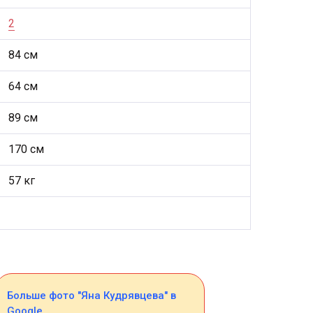
2
84 см
64 см
89 см
170 см
57 кг
Больше фото "Яна Кудрявцева" в
Google