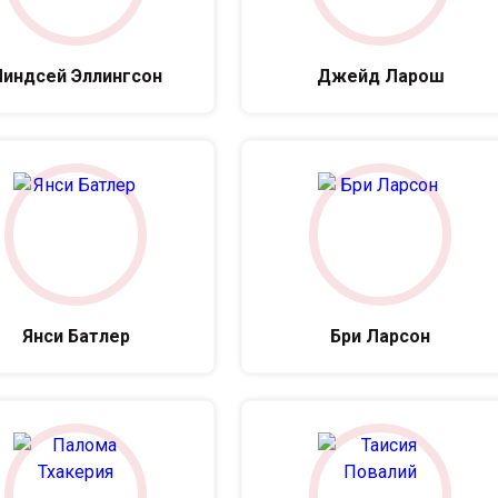
индсей Эллингсон
Джейд Ларош
Янси Батлер
Бри Ларсон