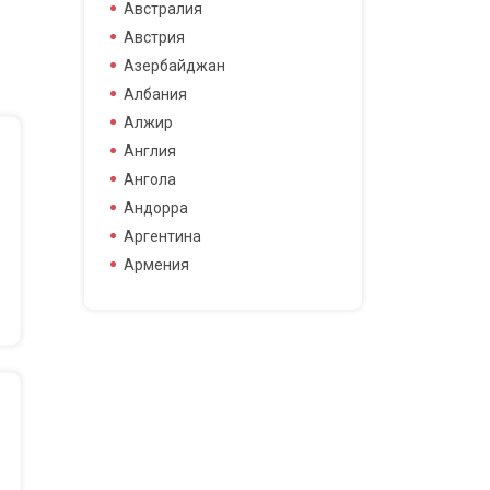
боец смешанных боевых
Австралия
боец смешанных боевых
Австрия
искусств
Азербайджан
боксер
Албания
борец
Алжир
велогонщица
Англия
видео блоггер
Ангола
виджей
Андорра
воллейболистка
Аргентина
врач
Армения
гимнастка
Афганистан
гонщик
Бангладеш
деятель науки
Барбадос
диджей
Бахрейн
дизайнер
Беларусь
драматург
Бельгия
журналистка
Бермудские острова
игрок в гольф