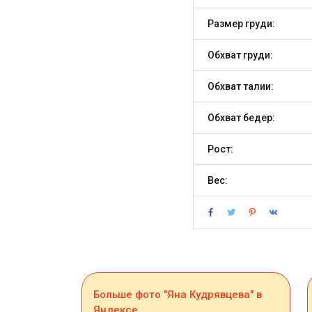
Размер груди:
Обхват груди:
Обхват талии:
Обхват бедер:
Рост:
Вес:
Больше фото "Яна Кудрявцева" в
Яндексе