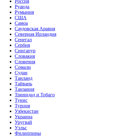
Россия
Руанда
Румыния
США
Самоа
Саудовская Аравия
Северная Ирландия
Сенегал
Сербия
Сингапур
Словакия
Словения
Сомали
Судан
Таиланд
Тайвань
Танзания
Тринидад и Тобаго
Тунис
Турция
Узбекистан
Украина
Уругвай
Уэльс
Филиппины