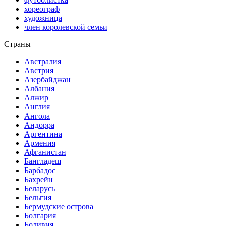
хореограф
художница
член королевской семьи
Страны
Австралия
Австрия
Азербайджан
Албания
Алжир
Англия
Ангола
Андорра
Аргентина
Армения
Афганистан
Бангладеш
Барбадос
Бахрейн
Беларусь
Бельгия
Бермудские острова
Болгария
Боливия