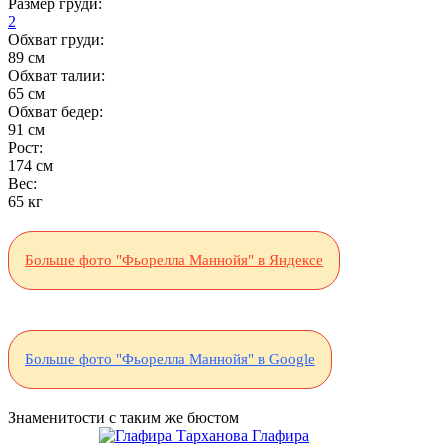
Размер груди:
2
Обхват груди:
89 см
Обхват талии:
65 см
Обхват бедер:
91 см
Рост:
174 см
Вес:
65 кг
Больше фото "Фьорелла Маннойя" в Яндексе
Больше фото "Фьорелла Маннойя" в Google
Знаменитости с таким же бюстом
Глафира