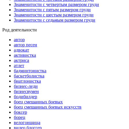
Знаменитости с четвертым размером груди
Знаменитости с пятым размером груди
Знаменитости с шестым размером груди
Знаменитости с седьмым размером груди
Род деятельности
автор
автор песен
адвокат
активистка
актриса
атлет
бадминтонистка
баскетболистка
биатлонистка
бизнес-леди
бизнесвумен
бодибилдер
боец смешанных боевых
боец смешанных боевых искусств
боксер
борец
велогонщица
видео блоггер