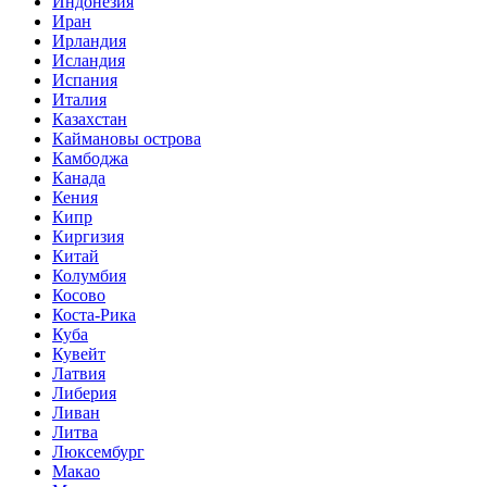
Индонезия
Иран
Ирландия
Исландия
Испания
Италия
Казахстан
Каймановы острова
Камбоджа
Канада
Кения
Кипр
Киргизия
Китай
Колумбия
Косово
Коста-Рика
Куба
Кувейт
Латвия
Либерия
Ливан
Литва
Люксембург
Макао