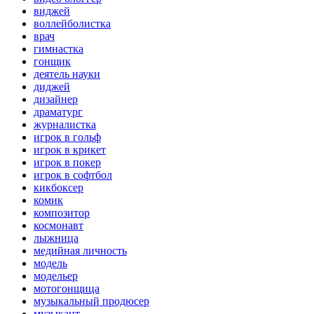
виджей
воллейболистка
врач
гимнастка
гонщик
деятель науки
диджей
дизайнер
драматург
журналистка
игрок в гольф
игрок в крикет
игрок в покер
игрок в софтбол
кикбоксер
комик
композитор
космонавт
лыжница
медийная личность
модель
модельер
мотогонщица
музыкальный продюсер
музыкант