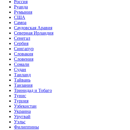
Россия
Руанда
Румыния
США
Самоа
Саудовская Аравия
Северная Ирландия
Сенегал
Сербия
Сингапур
Словакия
Словения
Сомали
Судан
Таиланд
Тайвань
Танзания
Тринидад и Тобаго
Тунис
Турция
Узбекистан
Украина
Уругвай
Уэльс
Филиппины