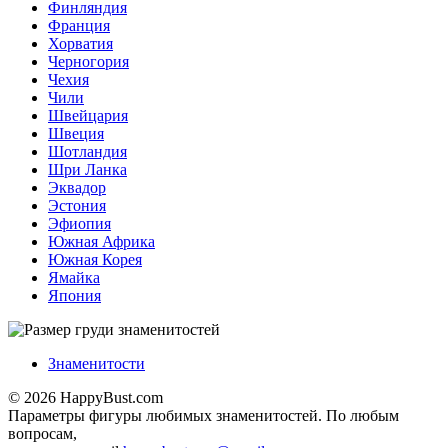
Финляндия
Франция
Хорватия
Черногория
Чехия
Чили
Швейцария
Швеция
Шотландия
Шри Ланка
Эквадор
Эстония
Эфиопия
Южная Африка
Южная Корея
Ямайка
Япония
Знаменитости
© 2026 HappyBust.com
Параметры фигуры любимых знаменитостей. По любым
вопросам,