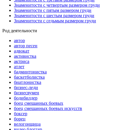
Знаменитости с четвертым размером груди
Знаменитости с пятым размером груди
Знаменитости с шестым размером груди
Знаменитости с седьмым размером груди
Род деятельности
автор
автор песен
адвокат
активистка
актриса
атлет
бадминтонистка
баскетболистка
биатлонистка
бизнес-леди
бизнесвумен
бодибилдер
боец смешанных боевых
боец смешанных боевых искусств
боксер
борец
велогонщица
видео блоггер