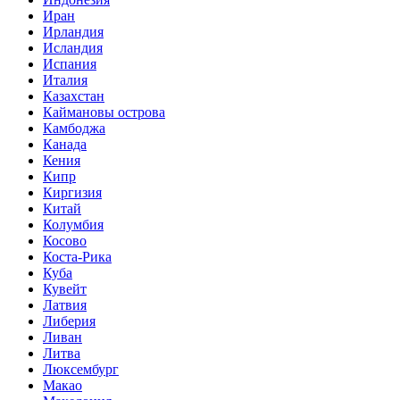
Иран
Ирландия
Исландия
Испания
Италия
Казахстан
Каймановы острова
Камбоджа
Канада
Кения
Кипр
Киргизия
Китай
Колумбия
Косово
Коста-Рика
Куба
Кувейт
Латвия
Либерия
Ливан
Литва
Люксембург
Макао