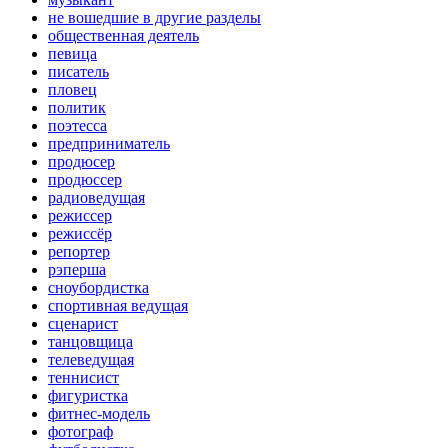
не вошедшие в другие разделы
общественная деятель
певица
писатель
пловец
политик
поэтесса
предприниматель
продюсер
продюссер
радиоведущая
режиссер
режиссёр
репортер
рэперша
сноубордистка
спортивная ведущая
сценарист
танцовщица
телеведущая
теннисист
фигуристка
фитнес-модель
фотограф