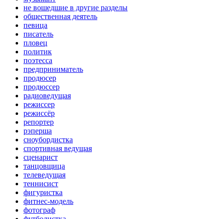
не вошедшие в другие разделы
общественная деятель
певица
писатель
пловец
политик
поэтесса
предприниматель
продюсер
продюссер
радиоведущая
режиссер
режиссёр
репортер
рэперша
сноубордистка
спортивная ведущая
сценарист
танцовщица
телеведущая
теннисист
фигуристка
фитнес-модель
фотограф
футболистка