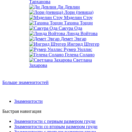
Тарханова
Ди Девлин
Лори (певица)
Мэделин Стоу
Тахина Тоцци
Сакура Ода
Линда Войтова
Демет Эвгар
Ингрид Штегер
Румер Уиллис
Гелена Солано
Светлана
Захарова
Больше знаменитостей
Знаменитости
Быстрая навигация
Знаменитости с первым размером груди
Знаменитости со вторым размером груди
Знаменитости с третьим размером груди