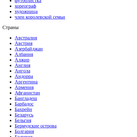
футболистка
хореограф
художница
член королевской семьи
Страны
Австралия
Австрия
Азербайджан
Албания
Алжир
Англия
Ангола
Андорра
Аргентина
Армения
Афганистан
Бангладеш
Барбадос
Бахрейн
Беларусь
Бельгия
Бермудские острова
Болгария
Боливия