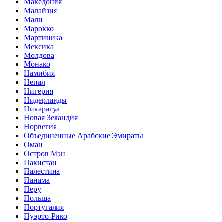
Македония
Малайзия
Мали
Марокко
Мартиника
Мексика
Молдова
Монако
Намибия
Непал
Нигерия
Нидерланды
Никарагуа
Новая Зеландия
Норвегия
Объединенные Арабские Эмираты
Оман
Остров Мэн
Пакистан
Палестина
Панама
Перу
Польша
Португалия
Пуэрто-Рико