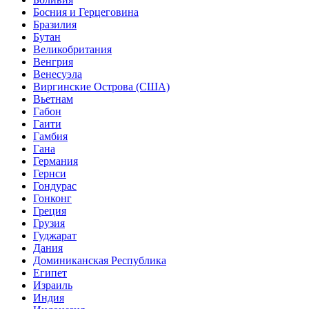
Босния и Герцеговина
Бразилия
Бутан
Великобритания
Венгрия
Венесуэла
Виргинские Острова (США)
Вьетнам
Габон
Гаити
Гамбия
Гана
Германия
Гернси
Гондурас
Гонконг
Греция
Грузия
Гуджарат
Дания
Доминиканская Республика
Египет
Израиль
Индия