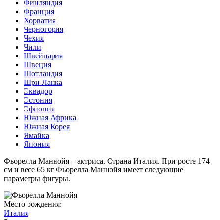
Финляндия
Франция
Хорватия
Черногория
Чехия
Чили
Швейцария
Швеция
Шотландия
Шри Ланка
Эквадор
Эстония
Эфиопия
Южная Африка
Южная Корея
Ямайка
Япония
Фьорелла Маннойя – актриса. Страна Италия. При росте 174
см и весе 65 кг Фьорелла Маннойя имеет следующие
параметры фигуры.
Место рождения:
Италия