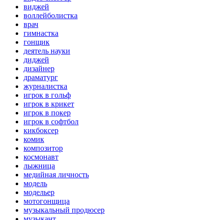
виджей
воллейболистка
врач
гимнастка
гонщик
деятель науки
диджей
дизайнер
драматург
журналистка
игрок в гольф
игрок в крикет
игрок в покер
игрок в софтбол
кикбоксер
комик
композитор
космонавт
лыжница
медийная личность
модель
модельер
мотогонщица
музыкальный продюсер
музыкант