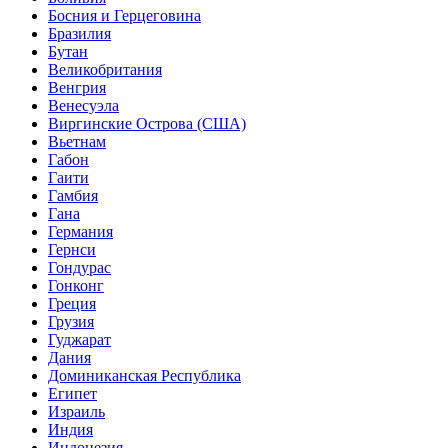
Босния и Герцеговина
Бразилия
Бутан
Великобритания
Венгрия
Венесуэла
Виргинские Острова (США)
Вьетнам
Габон
Гаити
Гамбия
Гана
Германия
Гернси
Гондурас
Гонконг
Греция
Грузия
Гуджарат
Дания
Доминиканская Республика
Египет
Израиль
Индия
Индонезия