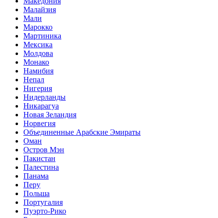
Македония
Малайзия
Мали
Марокко
Мартиника
Мексика
Молдова
Монако
Намибия
Непал
Нигерия
Нидерланды
Никарагуа
Новая Зеландия
Норвегия
Объединенные Арабские Эмираты
Оман
Остров Мэн
Пакистан
Палестина
Панама
Перу
Польша
Португалия
Пуэрто-Рико