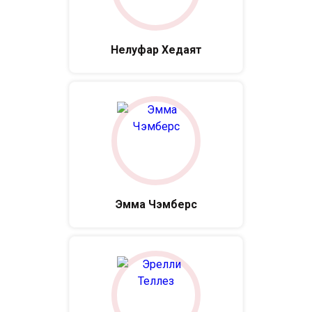
Нелуфар Хедаят
Эмма Чэмберс