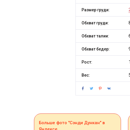
Размер груди:
Обхват груди:
Обхват талии:
Обхват бедер:
Рост:
Вес:
Больше фото "Сэнди Дункан" в
Яндексе