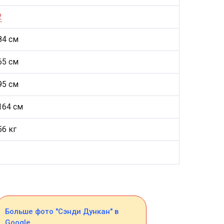
2
84 см
65 см
95 см
164 см
56 кг
Больше фото "Сэнди Дункан" в
Google