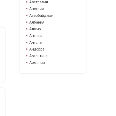
боец смешанных боевых
Австралия
боец смешанных боевых
Австрия
искусств
Азербайджан
боксер
Албания
борец
Алжир
велогонщица
Англия
видео блоггер
Ангола
виджей
Андорра
воллейболистка
Аргентина
врач
Армения
гимнастка
Афганистан
гонщик
Бангладеш
деятель науки
Барбадос
диджей
Бахрейн
дизайнер
Беларусь
драматург
Бельгия
журналистка
Бермудские острова
игрок в гольф