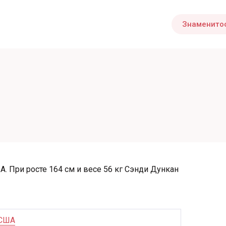
Знаменито
А. При росте 164 см и весе 56 кг Сэнди Дункан
США