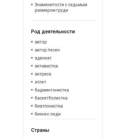
Знаменитости с седьмым
размером груди
Род деятельности
автор
автор песен
адвокат
активистка
актриса
атлет
бадминтонистка
баскетболистка
биатлонистка
бизнес-леди
бизнесвумен
Страны
бодибилдер