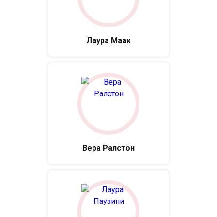
Лаура Маак
Вера Ралстон