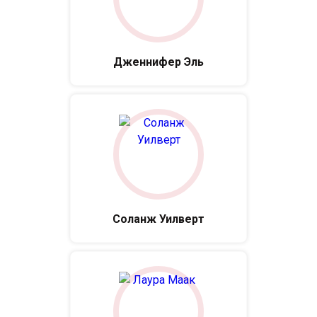
Дженнифер Эль
Соланж Уилверт