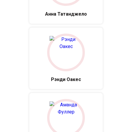
Анна Татанджело
Рэнди Оакес