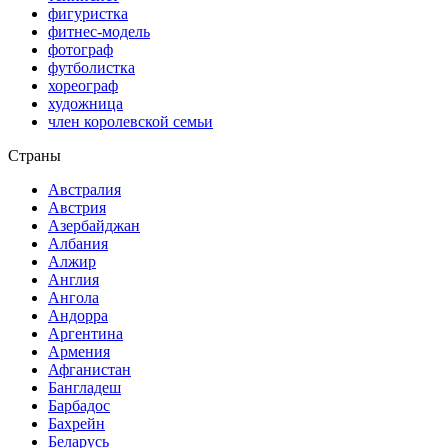
фигуристка
фитнес-модель
фотограф
футболистка
хореограф
художница
член королевской семьи
Страны
Австралия
Австрия
Азербайджан
Албания
Алжир
Англия
Ангола
Андорра
Аргентина
Армения
Афганистан
Бангладеш
Барбадос
Бахрейн
Беларусь