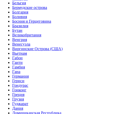
Бельгия
Бермудские острова
Болгария
Боливия
Босния и Герцеговина
Бразилия
Бутан
Великобритания
Венгрия
Венесуэла
Виргинские Острова (США)
Вьетнам
Габон
Гаити
Гамбия
Гана
Германия
Гернси
Гондурас
Гонконг
Греция
Грузия
Гуджарат
Дания
Доминиканская Республика