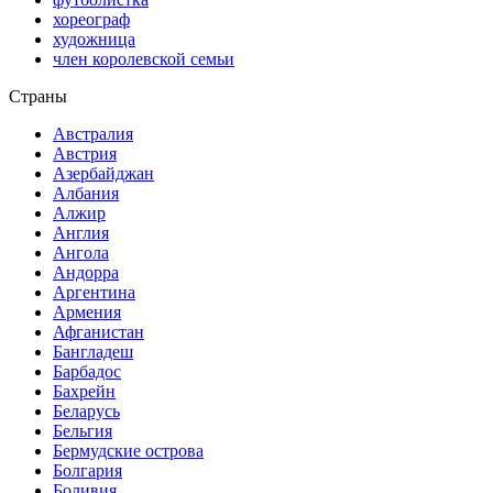
хореограф
художница
член королевской семьи
Страны
Австралия
Австрия
Азербайджан
Албания
Алжир
Англия
Ангола
Андорра
Аргентина
Армения
Афганистан
Бангладеш
Барбадос
Бахрейн
Беларусь
Бельгия
Бермудские острова
Болгария
Боливия