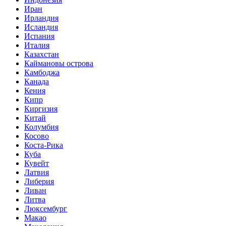
Иран
Ирландия
Исландия
Испания
Италия
Казахстан
Каймановы острова
Камбоджа
Канада
Кения
Кипр
Киргизия
Китай
Колумбия
Косово
Коста-Рика
Куба
Кувейт
Латвия
Либерия
Ливан
Литва
Люксембург
Макао