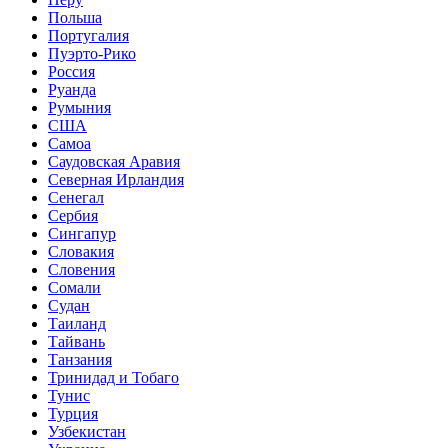
Польша
Португалия
Пуэрто-Рико
Россия
Руанда
Румыния
США
Самоа
Саудовская Аравия
Северная Ирландия
Сенегал
Сербия
Сингапур
Словакия
Словения
Сомали
Судан
Таиланд
Тайвань
Танзания
Тринидад и Тобаго
Тунис
Турция
Узбекистан