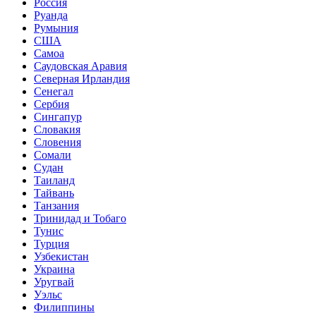
Россия
Руанда
Румыния
США
Самоа
Саудовская Аравия
Северная Ирландия
Сенегал
Сербия
Сингапур
Словакия
Словения
Сомали
Судан
Таиланд
Тайвань
Танзания
Тринидад и Тобаго
Тунис
Турция
Узбекистан
Украина
Уругвай
Уэльс
Филиппины