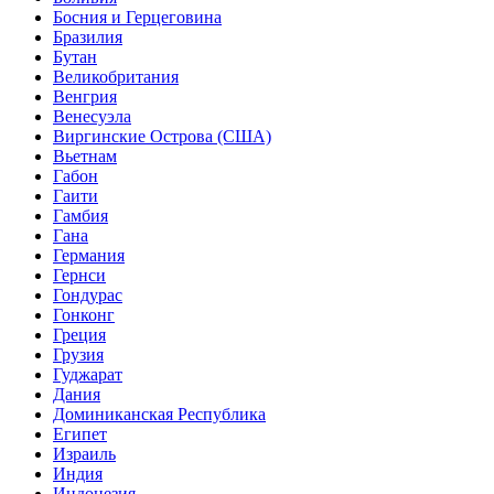
Босния и Герцеговина
Бразилия
Бутан
Великобритания
Венгрия
Венесуэла
Виргинские Острова (США)
Вьетнам
Габон
Гаити
Гамбия
Гана
Германия
Гернси
Гондурас
Гонконг
Греция
Грузия
Гуджарат
Дания
Доминиканская Республика
Египет
Израиль
Индия
Индонезия