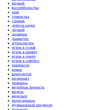
виджей
воллейболистка
врач
гимнастка
гонщик
деятель науки
диджей
дизайнер
драматург
журналистка
игрок в гольф
игрок в крикет
игрок в покер
игрок в софтбол
кикбоксер
комик
композитор
космонавт
лыжница
медийная личность
модель
модельер
мотогонщица
музыкальный продюсер
музыкант