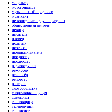
модельер
мотогонщица
музыкальный продюсер
музыкант
не вошедшие в другие разделы
общественная деятель
певица
писатель
пловец
политик
поэтесса
предприниматель
продюсер
продюссер
радиоведущая
режиссер
режиссёр
репортер
рэперша
сноубордистка
спортивная ведущая
сценарист
танцовщица
телеведущая
теннисист