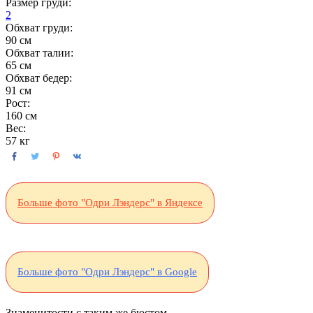
Размер груди:
2
Обхват груди:
90 см
Обхват талии:
65 см
Обхват бедер:
91 см
Рост:
160 см
Вес:
57 кг
Больше фото "Одри Лэндерс" в Яндексе
Больше фото "Одри Лэндерс" в Google
Знаменитости с таким же бюстом