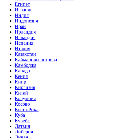
Египет
Израиль
Индия
Индонезия
Иран
Ирландия
Исландия
Испания
Италия
Казахстан
Каймановы острова
Камбоджа
Канада
Кения
Кипр
Киргизия
Китай
Колумбия
Косово
Коста-Рика
Куба
Кувейт
Латвия
Либерия
Ливан