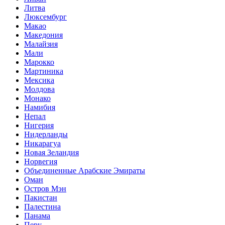
Литва
Люксембург
Макао
Македония
Малайзия
Мали
Марокко
Мартиника
Мексика
Молдова
Монако
Намибия
Непал
Нигерия
Нидерланды
Никарагуа
Новая Зеландия
Норвегия
Объединенные Арабские Эмираты
Оман
Остров Мэн
Пакистан
Палестина
Панама
Перу