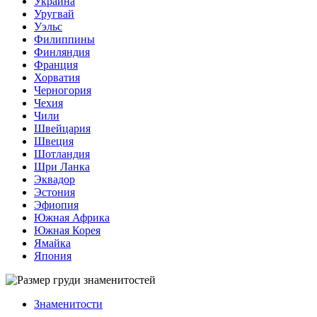
Украина
Уругвай
Уэльс
Филиппины
Финляндия
Франция
Хорватия
Черногория
Чехия
Чили
Швейцария
Швеция
Шотландия
Шри Ланка
Эквадор
Эстония
Эфиопия
Южная Африка
Южная Корея
Ямайка
Япония
Знаменитости