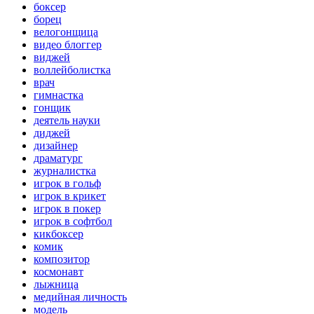
боксер
борец
велогонщица
видео блоггер
виджей
воллейболистка
врач
гимнастка
гонщик
деятель науки
диджей
дизайнер
драматург
журналистка
игрок в гольф
игрок в крикет
игрок в покер
игрок в софтбол
кикбоксер
комик
композитор
космонавт
лыжница
медийная личность
модель