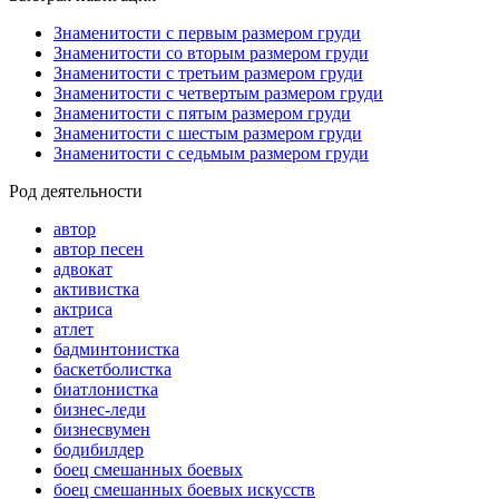
Знаменитости с первым размером груди
Знаменитости со вторым размером груди
Знаменитости с третьим размером груди
Знаменитости с четвертым размером груди
Знаменитости с пятым размером груди
Знаменитости с шестым размером груди
Знаменитости с седьмым размером груди
Род деятельности
автор
автор песен
адвокат
активистка
актриса
атлет
бадминтонистка
баскетболистка
биатлонистка
бизнес-леди
бизнесвумен
бодибилдер
боец смешанных боевых
боец смешанных боевых искусств