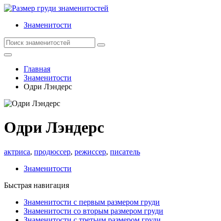
Знаменитости
Главная
Знаменитости
Одри Лэндерс
Одри Лэндерс
актриса
,
продюссер
,
режиссер
,
писатель
Знаменитости
Быстрая навигация
Знаменитости с первым размером груди
Знаменитости со вторым размером груди
Знаменитости с третьим размером груди