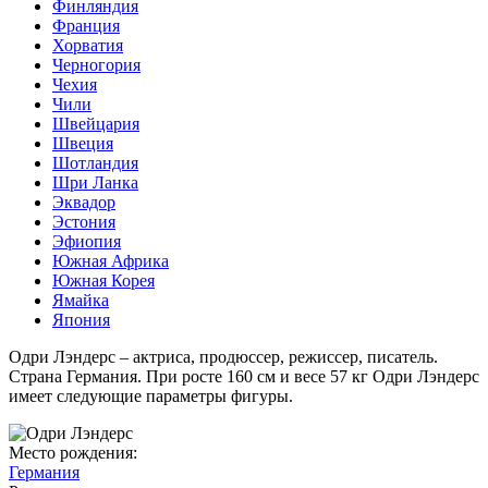
Финляндия
Франция
Хорватия
Черногория
Чехия
Чили
Швейцария
Швеция
Шотландия
Шри Ланка
Эквадор
Эстония
Эфиопия
Южная Африка
Южная Корея
Ямайка
Япония
Одри Лэндерс – актриса, продюссер, режиссер, писатель.
Страна Германия. При росте 160 см и весе 57 кг Одри Лэндерс
имеет следующие параметры фигуры.
Место рождения:
Германия