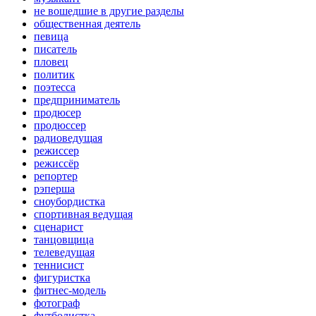
не вошедшие в другие разделы
общественная деятель
певица
писатель
пловец
политик
поэтесса
предприниматель
продюсер
продюссер
радиоведущая
режиссер
режиссёр
репортер
рэперша
сноубордистка
спортивная ведущая
сценарист
танцовщица
телеведущая
теннисист
фигуристка
фитнес-модель
фотограф
футболистка