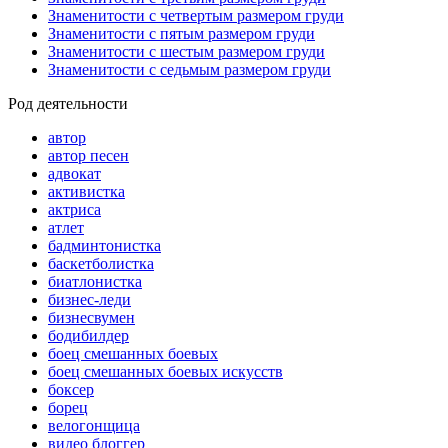
Знаменитости с четвертым размером груди
Знаменитости с пятым размером груди
Знаменитости с шестым размером груди
Знаменитости с седьмым размером груди
Род деятельности
автор
автор песен
адвокат
активистка
актриса
атлет
бадминтонистка
баскетболистка
биатлонистка
бизнес-леди
бизнесвумен
бодибилдер
боец смешанных боевых
боец смешанных боевых искусств
боксер
борец
велогонщица
видео блоггер