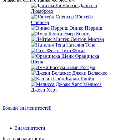
Даниэла
Люмброзо
Эбигейл
Спенсер
Энико Пэрриш
Эмер Кенни
Лейтон Мистер
Наталия Тена
Гита Фогат
Франциска
Шенк
Эмми Россум
Джеки Веласкес
Карли Ллойд
Мелисса
Джоан Харт
Больше знаменитостей
Знаменитости
Быстрая навигация