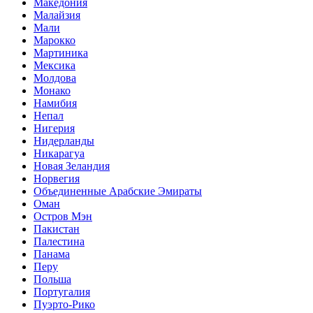
Македония
Малайзия
Мали
Марокко
Мартиника
Мексика
Молдова
Монако
Намибия
Непал
Нигерия
Нидерланды
Никарагуа
Новая Зеландия
Норвегия
Объединенные Арабские Эмираты
Оман
Остров Мэн
Пакистан
Палестина
Панама
Перу
Польша
Португалия
Пуэрто-Рико