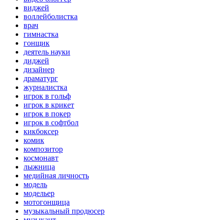
виджей
воллейболистка
врач
гимнастка
гонщик
деятель науки
диджей
дизайнер
драматург
журналистка
игрок в гольф
игрок в крикет
игрок в покер
игрок в софтбол
кикбоксер
комик
композитор
космонавт
лыжница
медийная личность
модель
модельер
мотогонщица
музыкальный продюсер
музыкант