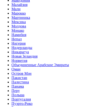
Македония
Малайзия
Мали
Марокко
Мартиника
Мексика
Молдова
Монако
Намибия
Непал
Нигерия
Нидерланды
Никарагуа
Новая Зеландия
Норвегия
Объединенные Арабские Эмираты
Оман
Остров Мэн
Пакистан
Палестина
Панама
Перу
Польша
Португалия
Пуэрто-Рико