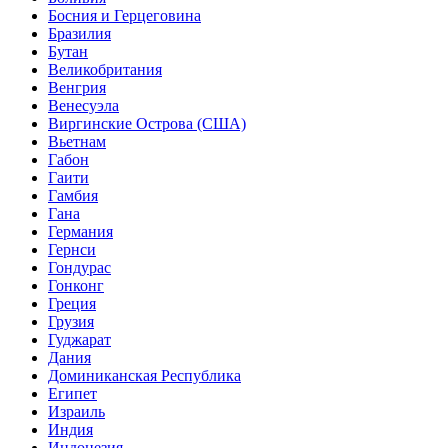
Босния и Герцеговина
Бразилия
Бутан
Великобритания
Венгрия
Венесуэла
Виргинские Острова (США)
Вьетнам
Габон
Гаити
Гамбия
Гана
Германия
Гернси
Гондурас
Гонконг
Греция
Грузия
Гуджарат
Дания
Доминиканская Республика
Египет
Израиль
Индия
Индонезия