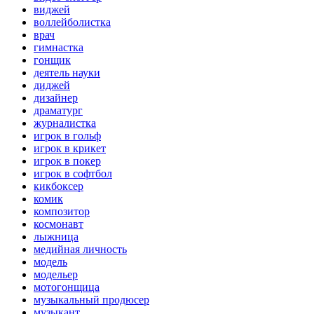
виджей
воллейболистка
врач
гимнастка
гонщик
деятель науки
диджей
дизайнер
драматург
журналистка
игрок в гольф
игрок в крикет
игрок в покер
игрок в софтбол
кикбоксер
комик
композитор
космонавт
лыжница
медийная личность
модель
модельер
мотогонщица
музыкальный продюсер
музыкант