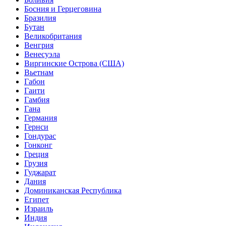
Босния и Герцеговина
Бразилия
Бутан
Великобритания
Венгрия
Венесуэла
Виргинские Острова (США)
Вьетнам
Габон
Гаити
Гамбия
Гана
Германия
Гернси
Гондурас
Гонконг
Греция
Грузия
Гуджарат
Дания
Доминиканская Республика
Египет
Израиль
Индия