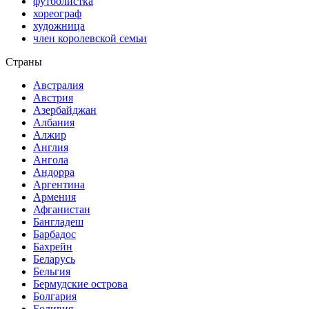
футболистка
хореограф
художница
член королевской семьи
Страны
Австралия
Австрия
Азербайджан
Албания
Алжир
Англия
Ангола
Андорра
Аргентина
Армения
Афганистан
Бангладеш
Барбадос
Бахрейн
Беларусь
Бельгия
Бермудские острова
Болгария
Боливия