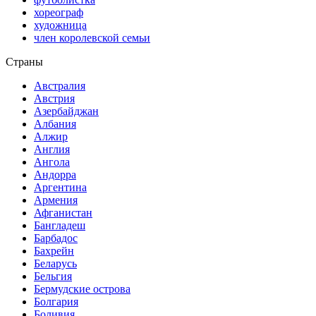
хореограф
художница
член королевской семьи
Страны
Австралия
Австрия
Азербайджан
Албания
Алжир
Англия
Ангола
Андорра
Аргентина
Армения
Афганистан
Бангладеш
Барбадос
Бахрейн
Беларусь
Бельгия
Бермудские острова
Болгария
Боливия