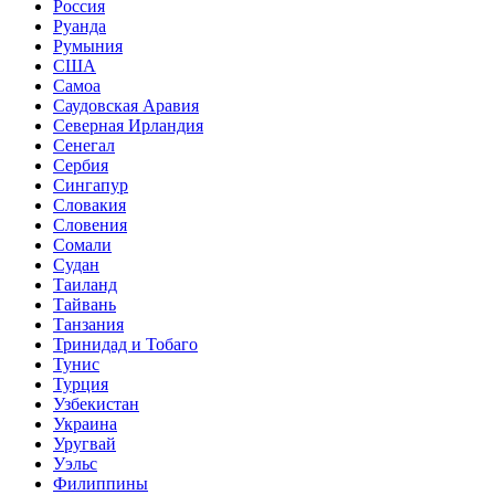
Россия
Руанда
Румыния
США
Самоа
Саудовская Аравия
Северная Ирландия
Сенегал
Сербия
Сингапур
Словакия
Словения
Сомали
Судан
Таиланд
Тайвань
Танзания
Тринидад и Тобаго
Тунис
Турция
Узбекистан
Украина
Уругвай
Уэльс
Филиппины