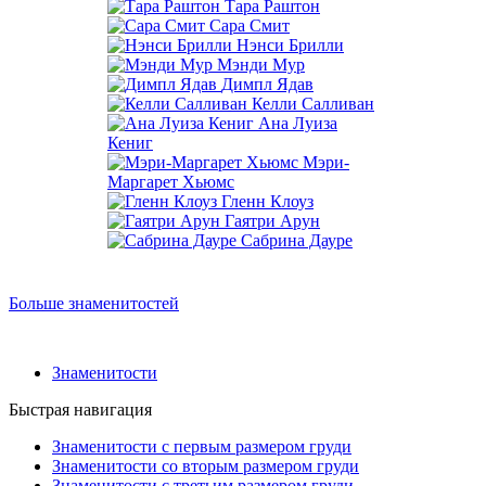
Тара Раштон
Сара Смит
Нэнси Брилли
Мэнди Мур
Димпл Ядав
Келли Салливан
Ана Луиза
Кениг
Мэри-
Маргарет Хьюмс
Гленн Клоуз
Гаятри Арун
Сабрина Дауре
Больше знаменитостей
Знаменитости
Быстрая навигация
Знаменитости с первым размером груди
Знаменитости со вторым размером груди
Знаменитости с третьим размером груди