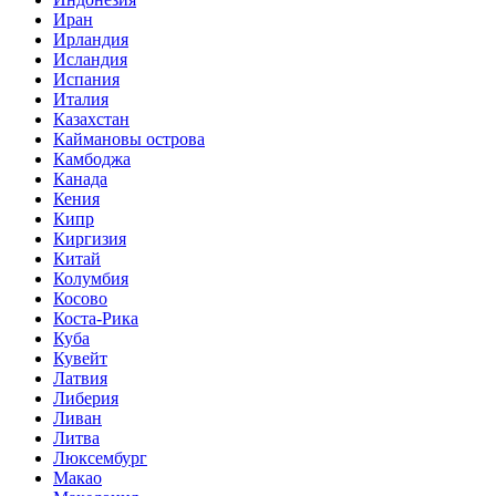
Иран
Ирландия
Исландия
Испания
Италия
Казахстан
Каймановы острова
Камбоджа
Канада
Кения
Кипр
Киргизия
Китай
Колумбия
Косово
Коста-Рика
Куба
Кувейт
Латвия
Либерия
Ливан
Литва
Люксембург
Макао