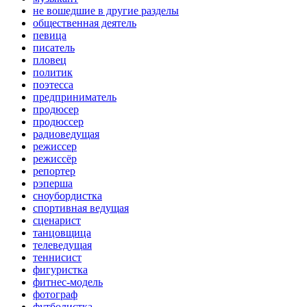
не вошедшие в другие разделы
общественная деятель
певица
писатель
пловец
политик
поэтесса
предприниматель
продюсер
продюссер
радиоведущая
режиссер
режиссёр
репортер
рэперша
сноубордистка
спортивная ведущая
сценарист
танцовщица
телеведущая
теннисист
фигуристка
фитнес-модель
фотограф
футболистка