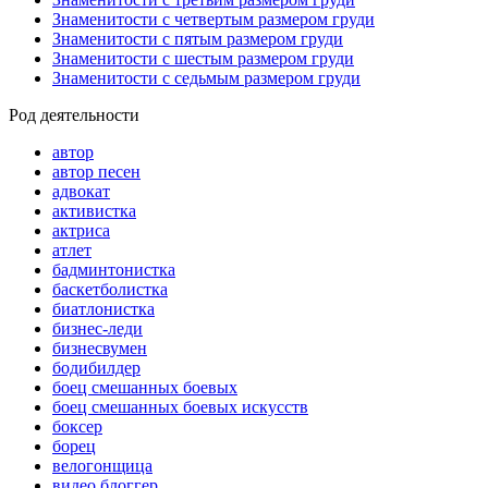
Знаменитости с четвертым размером груди
Знаменитости с пятым размером груди
Знаменитости с шестым размером груди
Знаменитости с седьмым размером груди
Род деятельности
автор
автор песен
адвокат
активистка
актриса
атлет
бадминтонистка
баскетболистка
биатлонистка
бизнес-леди
бизнесвумен
бодибилдер
боец смешанных боевых
боец смешанных боевых искусств
боксер
борец
велогонщица
видео блоггер