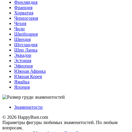
Финляндия
Франция
Хорватия
Черногория
Чехия
Чили
Швейцария
Швеция
Шотландия
Шри Ланка
Эквадор
Эстония
Эфиопия
Южная Африка
Южная Корея
Ямайка
Япония
Знаменитости
© 2026 HappyBust.com
Параметры фигуры любимых знаменитостей. По любым
вопросам,