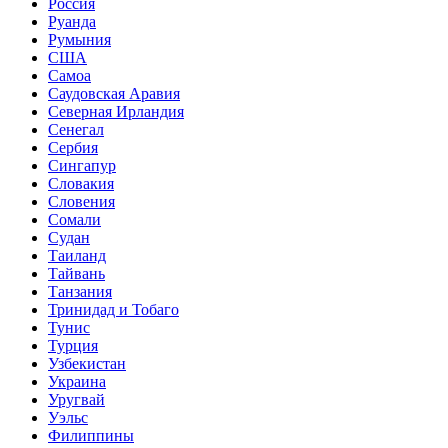
Россия
Руанда
Румыния
США
Самоа
Саудовская Аравия
Северная Ирландия
Сенегал
Сербия
Сингапур
Словакия
Словения
Сомали
Судан
Таиланд
Тайвань
Танзания
Тринидад и Тобаго
Тунис
Турция
Узбекистан
Украина
Уругвай
Уэльс
Филиппины