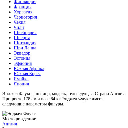
Финляндия
Франция
Хорватия
Черногория
Чехия
Чили
Швейцария
Швеция
Шотландия
Шри Ланка
Эквадор
Эстония
Эфиопия
Южная Африка
Южная Корея
Ямайка
Япония
Энджел Флукс – певица, модель, телеведущая. Страна Англия.
При росте 178 см и весе 64 кг Энджел Флукс имеет
следующие параметры фигуры.
Место рождения:
Англия