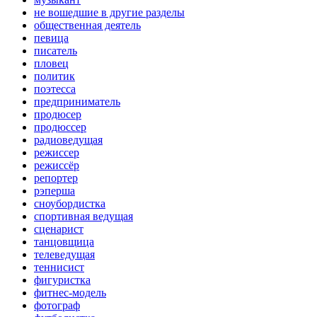
не вошедшие в другие разделы
общественная деятель
певица
писатель
пловец
политик
поэтесса
предприниматель
продюсер
продюссер
радиоведущая
режиссер
режиссёр
репортер
рэперша
сноубордистка
спортивная ведущая
сценарист
танцовщица
телеведущая
теннисист
фигуристка
фитнес-модель
фотограф