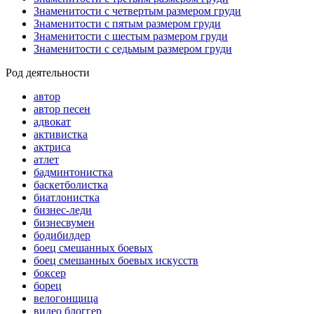
Знаменитости с четвертым размером груди
Знаменитости с пятым размером груди
Знаменитости с шестым размером груди
Знаменитости с седьмым размером груди
Род деятельности
автор
автор песен
адвокат
активистка
актриса
атлет
бадминтонистка
баскетболистка
биатлонистка
бизнес-леди
бизнесвумен
бодибилдер
боец смешанных боевых
боец смешанных боевых искусств
боксер
борец
велогонщица
видео блоггер