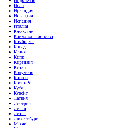
Индонезия
Иран
Ирландия
Исландия
Испания
Италия
Казахстан
Каймановы острова
Камбоджа
Канада
Кения
Кипр
Киргизия
Китай
Колумбия
Косово
Коста-Рика
Куба
Кувейт
Латвия
Либерия
Ливан
Литва
Люксембург
Макао