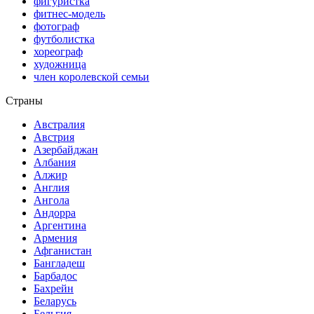
фигуристка
фитнес-модель
фотограф
футболистка
хореограф
художница
член королевской семьи
Страны
Австралия
Австрия
Азербайджан
Албания
Алжир
Англия
Ангола
Андорра
Аргентина
Армения
Афганистан
Бангладеш
Барбадос
Бахрейн
Беларусь
Бельгия