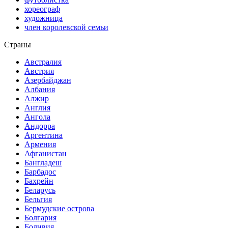
хореограф
художница
член королевской семьи
Страны
Австралия
Австрия
Азербайджан
Албания
Алжир
Англия
Ангола
Андорра
Аргентина
Армения
Афганистан
Бангладеш
Барбадос
Бахрейн
Беларусь
Бельгия
Бермудские острова
Болгария
Боливия