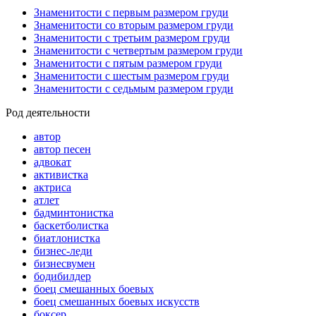
Знаменитости с первым размером груди
Знаменитости со вторым размером груди
Знаменитости с третьим размером груди
Знаменитости с четвертым размером груди
Знаменитости с пятым размером груди
Знаменитости с шестым размером груди
Знаменитости с седьмым размером груди
Род деятельности
автор
автор песен
адвокат
активистка
актриса
атлет
бадминтонистка
баскетболистка
биатлонистка
бизнес-леди
бизнесвумен
бодибилдер
боец смешанных боевых
боец смешанных боевых искусств
боксер