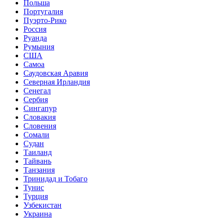
Польша
Португалия
Пуэрто-Рико
Россия
Руанда
Румыния
США
Самоа
Саудовская Аравия
Северная Ирландия
Сенегал
Сербия
Сингапур
Словакия
Словения
Сомали
Судан
Таиланд
Тайвань
Танзания
Тринидад и Тобаго
Тунис
Турция
Узбекистан
Украина