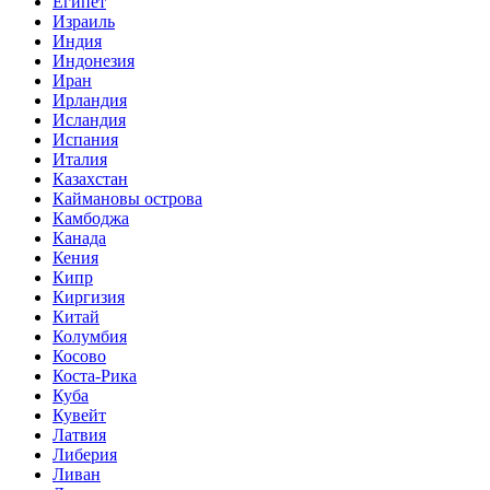
Египет
Израиль
Индия
Индонезия
Иран
Ирландия
Исландия
Испания
Италия
Казахстан
Каймановы острова
Камбоджа
Канада
Кения
Кипр
Киргизия
Китай
Колумбия
Косово
Коста-Рика
Куба
Кувейт
Латвия
Либерия
Ливан