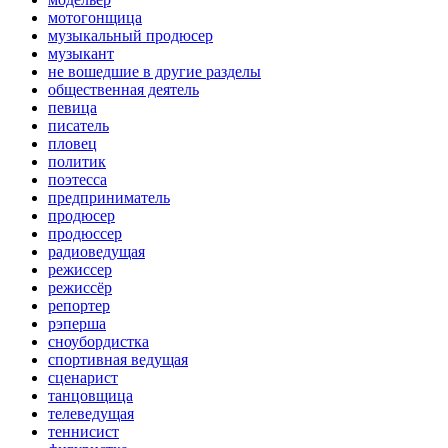
мотогонщица
музыкальный продюсер
музыкант
не вошедшие в другие разделы
общественная деятель
певица
писатель
пловец
политик
поэтесса
предприниматель
продюсер
продюссер
радиоведущая
режиссер
режиссёр
репортер
рэперша
сноубордистка
спортивная ведущая
сценарист
танцовщица
телеведущая
теннисист