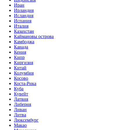
Иран
Ирландия
Исландия
Испания
Италия
Казахстан
Каймановы острова
Камбоджа
Канада
Кения
Кипр
Киргизия
Китай
Колумбия
Косово
Коста-Рика
Куба
Кувейт
Латвия
Либерия
Ливан
Литва
Люксембург
Макао