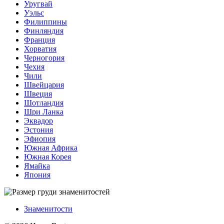
Уругвай
Уэльс
Филиппины
Финляндия
Франция
Хорватия
Черногория
Чехия
Чили
Швейцария
Швеция
Шотландия
Шри Ланка
Эквадор
Эстония
Эфиопия
Южная Африка
Южная Корея
Ямайка
Япония
Знаменитости