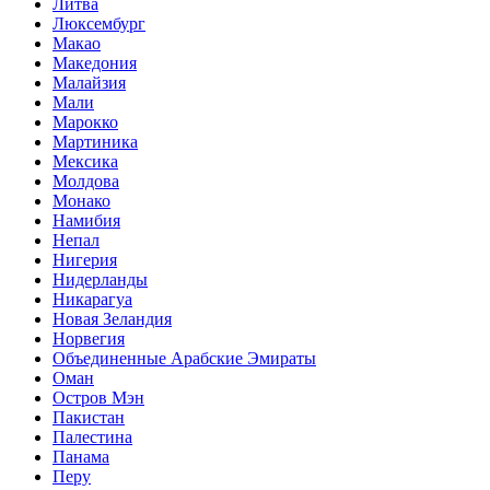
Литва
Люксембург
Макао
Македония
Малайзия
Мали
Марокко
Мартиника
Мексика
Молдова
Монако
Намибия
Непал
Нигерия
Нидерланды
Никарагуа
Новая Зеландия
Норвегия
Объединенные Арабские Эмираты
Оман
Остров Мэн
Пакистан
Палестина
Панама
Перу