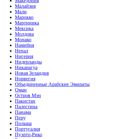
Македония
Малайзия
Мали
Марокко
Мартиника
Мексика
Молдова
Монако
Намибия
Непал
Нигерия
Нидерланды
Никарагуа
Новая Зеландия
Норвегия
Объединенные Арабские Эмираты
Оман
Остров Мэн
Пакистан
Палестина
Панама
Перу
Польша
Португалия
Пуэрто-Рико