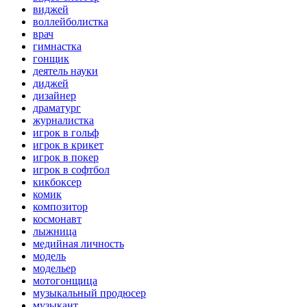
виджей
воллейболистка
врач
гимнастка
гонщик
деятель науки
диджей
дизайнер
драматург
журналистка
игрок в гольф
игрок в крикет
игрок в покер
игрок в софтбол
кикбоксер
комик
композитор
космонавт
лыжница
медийная личность
модель
модельер
мотогонщица
музыкальный продюсер
музыкант