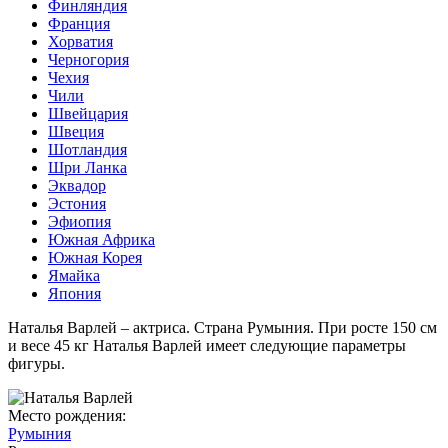
Финляндия
Франция
Хорватия
Черногория
Чехия
Чили
Швейцария
Швеция
Шотландия
Шри Ланка
Эквадор
Эстония
Эфиопия
Южная Африка
Южная Корея
Ямайка
Япония
Наталья Варлей – актриса. Страна Румыния. При росте 150 см
и весе 45 кг Наталья Варлей имеет следующие параметры
фигуры.
Место рождения:
Румыния