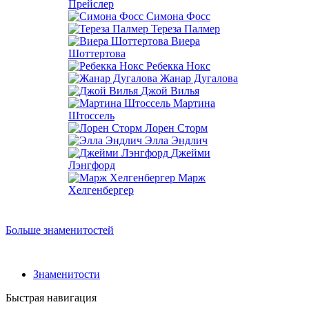
Прейслер
Симона Фосс
Тереза Палмер
Виера
Шоттертова
Ребекка Нокс
Жанар Дугалова
Джой Вилья
Мартина
Штоссель
Лорен Сторм
Элла Эндлич
Джейми
Лэнгфорд
Марж
Хелгенбергер
Больше знаменитостей
Знаменитости
Быстрая навигация