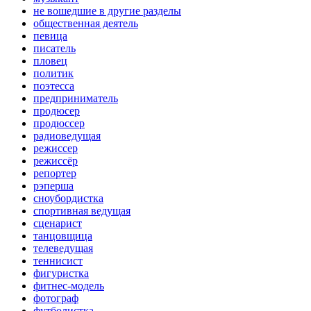
не вошедшие в другие разделы
общественная деятель
певица
писатель
пловец
политик
поэтесса
предприниматель
продюсер
продюссер
радиоведущая
режиссер
режиссёр
репортер
рэперша
сноубордистка
спортивная ведущая
сценарист
танцовщица
телеведущая
теннисист
фигуристка
фитнес-модель
фотограф
футболистка