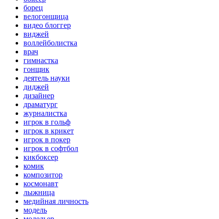
борец
велогонщица
видео блоггер
виджей
воллейболистка
врач
гимнастка
гонщик
деятель науки
диджей
дизайнер
драматург
журналистка
игрок в гольф
игрок в крикет
игрок в покер
игрок в софтбол
кикбоксер
комик
композитор
космонавт
лыжница
медийная личность
модель
модельер