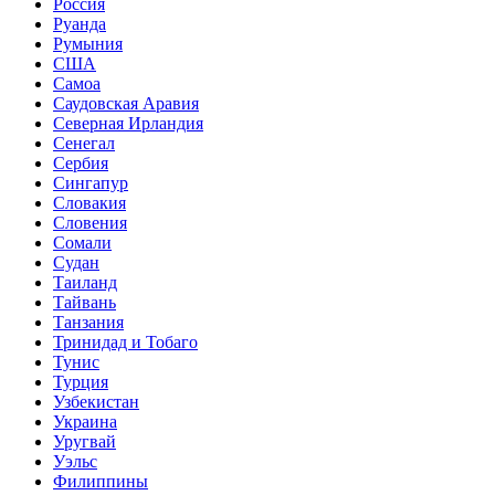
Россия
Руанда
Румыния
США
Самоа
Саудовская Аравия
Северная Ирландия
Сенегал
Сербия
Сингапур
Словакия
Словения
Сомали
Судан
Таиланд
Тайвань
Танзания
Тринидад и Тобаго
Тунис
Турция
Узбекистан
Украина
Уругвай
Уэльс
Филиппины