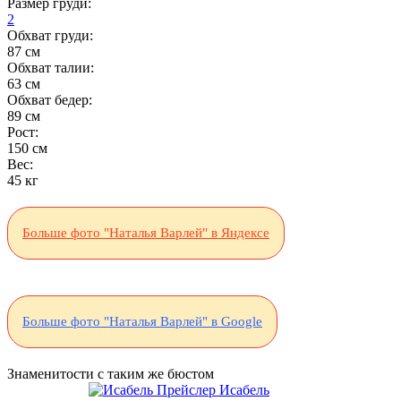
Размер груди:
2
Обхват груди:
87 см
Обхват талии:
63 см
Обхват бедер:
89 см
Рост:
150 см
Вес:
45 кг
Больше фото "Наталья Варлей" в Яндексе
Больше фото "Наталья Варлей" в Google
Знаменитости с таким же бюстом
Исабель