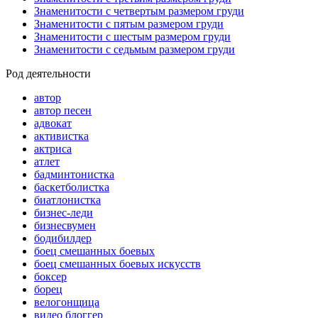
Знаменитости с четвертым размером груди
Знаменитости с пятым размером груди
Знаменитости с шестым размером груди
Знаменитости с седьмым размером груди
Род деятельности
автор
автор песен
адвокат
активистка
актриса
атлет
бадминтонистка
баскетболистка
биатлонистка
бизнес-леди
бизнесвумен
бодибилдер
боец смешанных боевых
боец смешанных боевых искусств
боксер
борец
велогонщица
видео блоггер