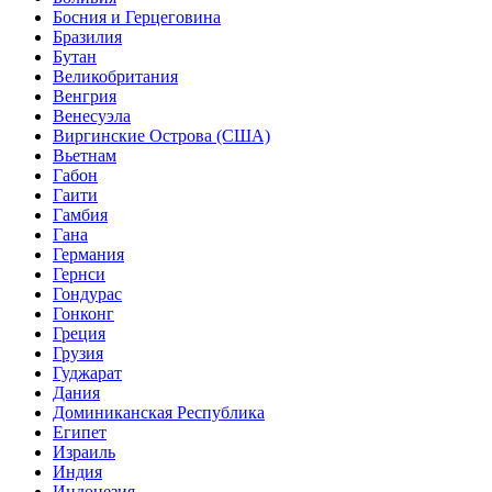
Босния и Герцеговина
Бразилия
Бутан
Великобритания
Венгрия
Венесуэла
Виргинские Острова (США)
Вьетнам
Габон
Гаити
Гамбия
Гана
Германия
Гернси
Гондурас
Гонконг
Греция
Грузия
Гуджарат
Дания
Доминиканская Республика
Египет
Израиль
Индия
Индонезия