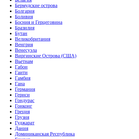
Бермудские острова
Болгария
Боливия
Босния и Герцеговина
Бразилия
Бутан
Великобритания
Венгрия
Венесуэла
Виргинские Острова (США)
Вьетнам
Габон
Гаити
Гамбия
Гана
Германия
Гернси
Гондурас
Гонконг
Греция
Грузия
Гуджарат
Дания
Доминиканская Республика