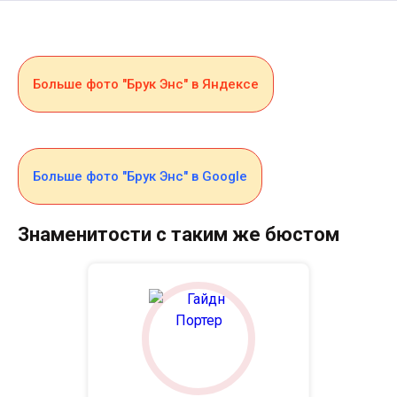
Больше фото "Брук Энс" в Яндексе
Больше фото "Брук Энс" в Google
Знаменитости с таким же бюстом