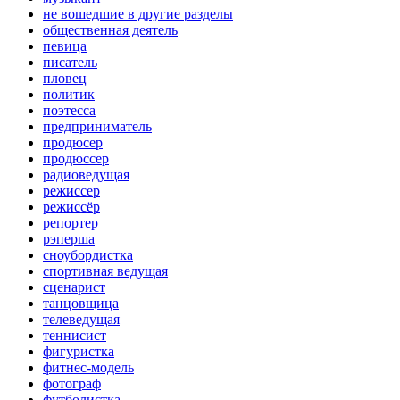
не вошедшие в другие разделы
общественная деятель
певица
писатель
пловец
политик
поэтесса
предприниматель
продюсер
продюссер
радиоведущая
режиссер
режиссёр
репортер
рэперша
сноубордистка
спортивная ведущая
сценарист
танцовщица
телеведущая
теннисист
фигуристка
фитнес-модель
фотограф
футболистка