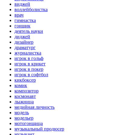
виджей
воллейболистка
врач
гимнастка
гонщик
деятель науки
диджей
дизайнер
драматург
журналистка
игрок в гольф
игрок в крикет
игрок в покер
игрок в софтбол
кикбоксер
комик
композитор
космонавт
лыжница
медийная личность
модель
модельер
мотогонщица
музыкальный продюсер
музыкант