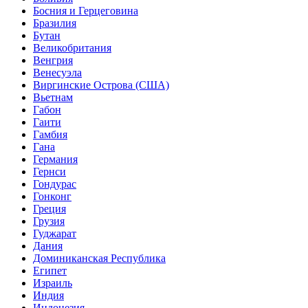
Босния и Герцеговина
Бразилия
Бутан
Великобритания
Венгрия
Венесуэла
Виргинские Острова (США)
Вьетнам
Габон
Гаити
Гамбия
Гана
Германия
Гернси
Гондурас
Гонконг
Греция
Грузия
Гуджарат
Дания
Доминиканская Республика
Египет
Израиль
Индия
Индонезия