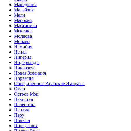
Македония
Малайзия
Мали
Марокко
Мартиника
Мексика
Молдова
Монако
Намибия
Непал
Нигерия
Нидерланды
Никарагуа
Новая Зеландия
Норвегия
Объединенные Арабские Эмираты
Оман
Остров Мэн
Пакистан
Палестина
Панама
Перу
Польша
Португалия
Пуэрто-Рико