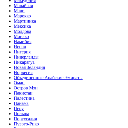
Македония
Малайзия
Мали
Марокко
Мартиника
Мексика
Молдова
Монако
Намибия
Непал
Нигерия
Нидерланды
Никарагуа
Новая Зеландия
Норвегия
Объединенные Арабские Эмираты
Оман
Остров Мэн
Пакистан
Палестина
Панама
Перу
Польша
Португалия
Пуэрто-Рико