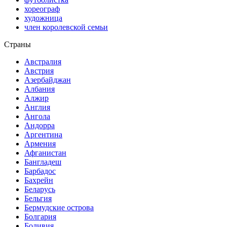
хореограф
художница
член королевской семьи
Страны
Австралия
Австрия
Азербайджан
Албания
Алжир
Англия
Ангола
Андорра
Аргентина
Армения
Афганистан
Бангладеш
Барбадос
Бахрейн
Беларусь
Бельгия
Бермудские острова
Болгария
Боливия