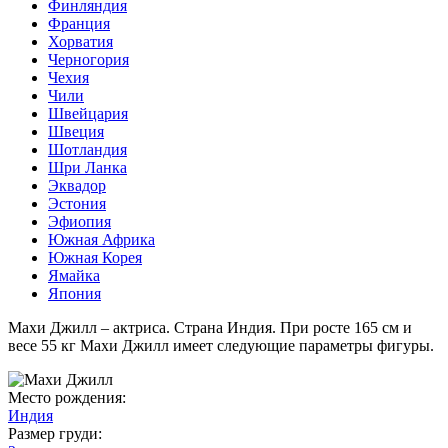
Финляндия
Франция
Хорватия
Черногория
Чехия
Чили
Швейцария
Швеция
Шотландия
Шри Ланка
Эквадор
Эстония
Эфиопия
Южная Африка
Южная Корея
Ямайка
Япония
Махи Джилл – актриса. Страна Индия. При росте 165 см и
весе 55 кг Махи Джилл имеет следующие параметры фигуры.
Место рождения:
Индия
Размер груди: