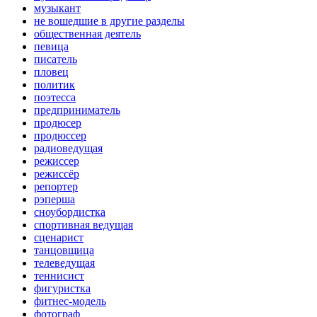
музыкант
не вошедшие в другие разделы
общественная деятель
певица
писатель
пловец
политик
поэтесса
предприниматель
продюсер
продюссер
радиоведущая
режиссер
режиссёр
репортер
рэперша
сноубордистка
спортивная ведущая
сценарист
танцовщица
телеведущая
теннисист
фигуристка
фитнес-модель
фотограф