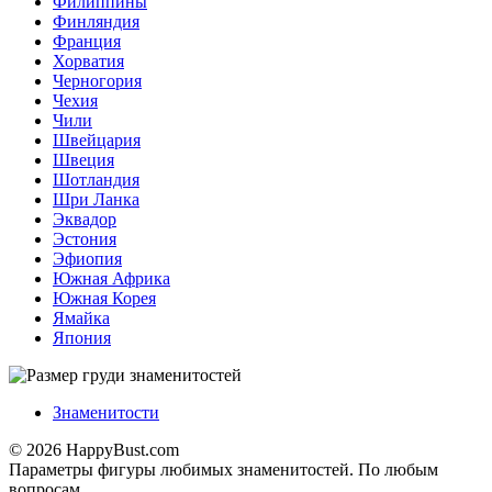
Филиппины
Финляндия
Франция
Хорватия
Черногория
Чехия
Чили
Швейцария
Швеция
Шотландия
Шри Ланка
Эквадор
Эстония
Эфиопия
Южная Африка
Южная Корея
Ямайка
Япония
Знаменитости
© 2026 HappyBust.com
Параметры фигуры любимых знаменитостей. По любым
вопросам,