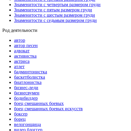
Знаменитости с четвертым размером груди
Знаменитости с пятым размером груди
Знаменитости с шестым размером груди
Знаменитости с седьмым размером груди
Род деятельности
автор
автор песен
адвокат
активистка
актриса
атлет
бадминтонистка
баскетболистка
биатлонистка
бизнес-леди
бизнесвумен
бодибилдер
боец смешанных боевых
боец смешанных боевых искусств
боксер
борец
велогонщица
видео блоггер