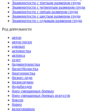
Знаменитости с третьим размером груди
Знаменитости с четвертым размером груди
Знаменитости с пятым размером груди
Знаменитости с шестым размером груди
Знаменитости с седьмым размером груди
Род деятельности
автор
автор песен
адвокат
активистка
актриса
атлет
бадминтонистка
баскетболистка
биатлонистка
бизнес-леди
бизнесвумен
бодибилдер
боец смешанных боевых
боец смешанных боевых искусств
боксер
борец
велогонщица