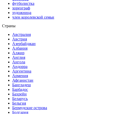
футболистка
хореограф
художница
член королевской семьи
Страны
Австралия
Австрия
Азербайджан
Албания
Алжир
Англия
Ангола
Андорра
Аргентина
Армения
Афганистан
Бангладеш
Барбадос
Бахрейн
Беларусь
Бельгия
Бермудские острова
Болгария