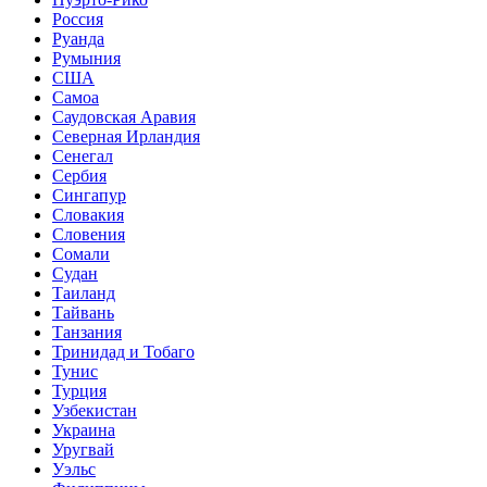
Россия
Руанда
Румыния
США
Самоа
Саудовская Аравия
Северная Ирландия
Сенегал
Сербия
Сингапур
Словакия
Словения
Сомали
Судан
Таиланд
Тайвань
Танзания
Тринидад и Тобаго
Тунис
Турция
Узбекистан
Украина
Уругвай
Уэльс