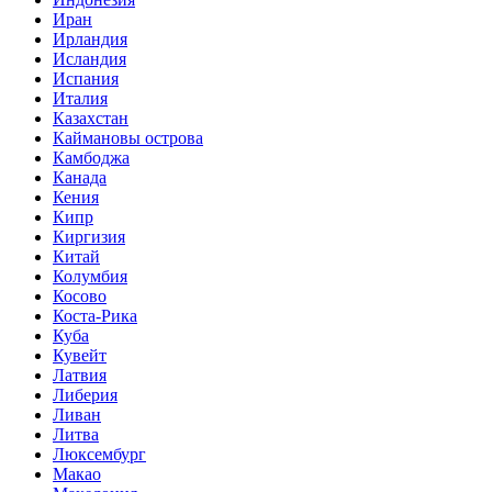
Иран
Ирландия
Исландия
Испания
Италия
Казахстан
Каймановы острова
Камбоджа
Канада
Кения
Кипр
Киргизия
Китай
Колумбия
Косово
Коста-Рика
Куба
Кувейт
Латвия
Либерия
Ливан
Литва
Люксембург
Макао