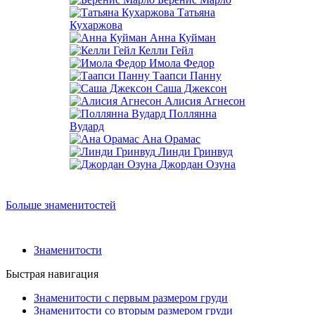
Татьяна
Кухаржова
Анна Куйман
Келли Гейл
Имола Федор
Таапси Панну
Саша Джексон
Алисия Агнесон
Поллянна
Вудард
Ана Орамас
Линди Гринвуд
Джордан Озуна
Больше знаменитостей
Знаменитости
Быстрая навигация
Знаменитости с первым размером груди
Знаменитости со вторым размером груди