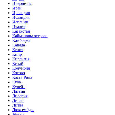
Индонезия
Иран
Ирландия
Исландия
Испания
Италия
Казахстан
Каймановы острова
Камбоджа
Канада
Кения
Кипр
Киргизия
Китай
Колумбия
Косово
Коста-Рика
Куба
Кувейт
Латвия
Либерия
Ливан
Литва
Люксембург
Макао