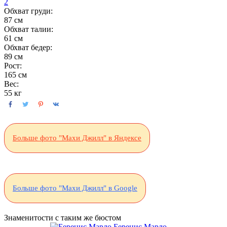
2
Обхват груди:
87 см
Обхват талии:
61 см
Обхват бедер:
89 см
Рост:
165 см
Вес:
55 кг
Больше фото "Махи Джилл" в Яндексе
Больше фото "Махи Джилл" в Google
Знаменитости с таким же бюстом
Беренис Марло