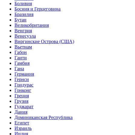
Боливия
Босния и Герцеговина
Бразилия
Бутан
Великобритания
Венгрия
Венесуэла
Виргинские Острова (США)
Вьетнам
Габон
Гаити
Гамбия
Гана
Германия
Гернси
Гондурас
Гонконг
Греция
Грузия
Гуджарат
Дания
Доминиканская Республика
Египет
Израиль
Индия