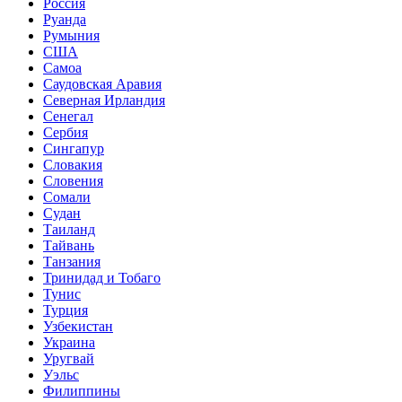
Россия
Руанда
Румыния
США
Самоа
Саудовская Аравия
Северная Ирландия
Сенегал
Сербия
Сингапур
Словакия
Словения
Сомали
Судан
Таиланд
Тайвань
Танзания
Тринидад и Тобаго
Тунис
Турция
Узбекистан
Украина
Уругвай
Уэльс
Филиппины