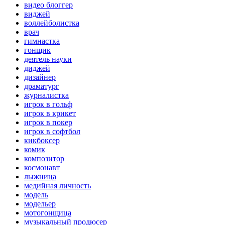
видео блоггер
виджей
воллейболистка
врач
гимнастка
гонщик
деятель науки
диджей
дизайнер
драматург
журналистка
игрок в гольф
игрок в крикет
игрок в покер
игрок в софтбол
кикбоксер
комик
композитор
космонавт
лыжница
медийная личность
модель
модельер
мотогонщица
музыкальный продюсер