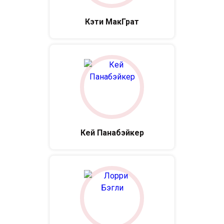
Кэти МакГрат
Кей Панабэйкер