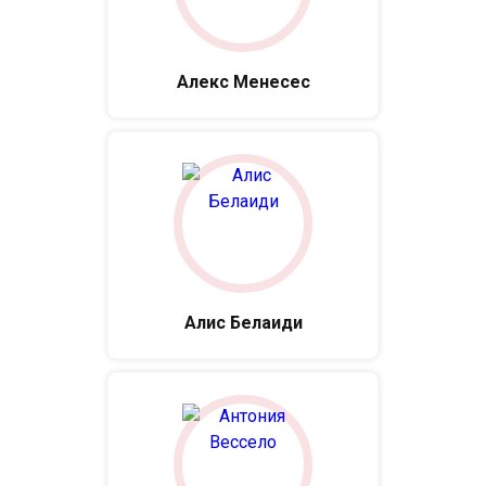
Алекс Менесес
Алис Белаиди