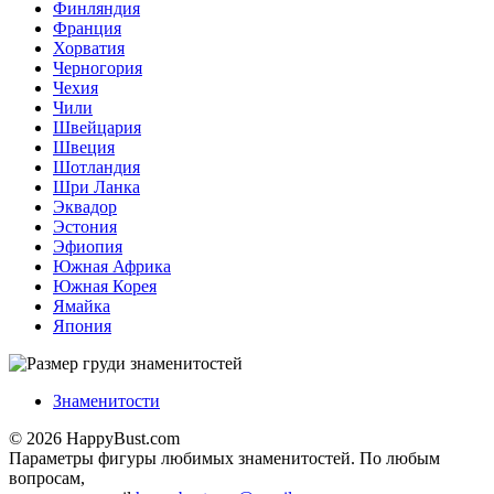
Финляндия
Франция
Хорватия
Черногория
Чехия
Чили
Швейцария
Швеция
Шотландия
Шри Ланка
Эквадор
Эстония
Эфиопия
Южная Африка
Южная Корея
Ямайка
Япония
Знаменитости
© 2026 HappyBust.com
Параметры фигуры любимых знаменитостей. По любым
вопросам,