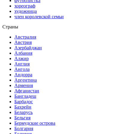
футболистка
хореограф
художница
член королевской семьи
Страны
Австралия
Австрия
Азербайджан
Албания
Алжир
Англия
Ангола
Андорра
Аргентина
Армения
Афганистан
Бангладеш
Барбадос
Бахрейн
Беларусь
Бельгия
Бермудские острова
Болгария
Боливия