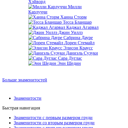
Хэйворд
Милли
Карлуччи
Ханна Сторм
Тесса Бланшар
Каджал Агарвал
Джин Уиллз
Сабрина Дауре
Лорен Стемайл
Элисон Краусс
Даниэль Сузуки
Сара Дуглас
Энн Шедин
Больше знаменитостей
Знаменитости
Быстрая навигация
Знаменитости с первым размером груди
Знаменитости со вторым размером груди
Знаменитости с третьим размером груди