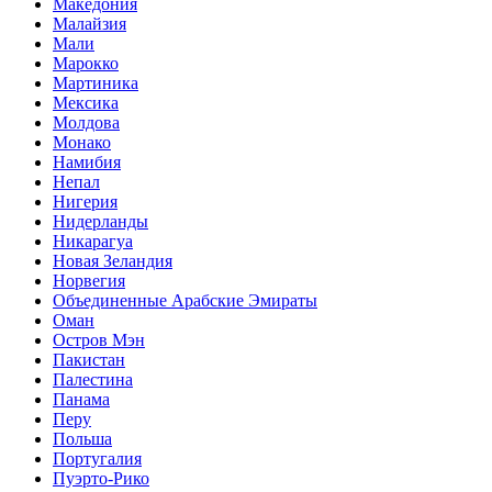
Македония
Малайзия
Мали
Марокко
Мартиника
Мексика
Молдова
Монако
Намибия
Непал
Нигерия
Нидерланды
Никарагуа
Новая Зеландия
Норвегия
Объединенные Арабские Эмираты
Оман
Остров Мэн
Пакистан
Палестина
Панама
Перу
Польша
Португалия
Пуэрто-Рико