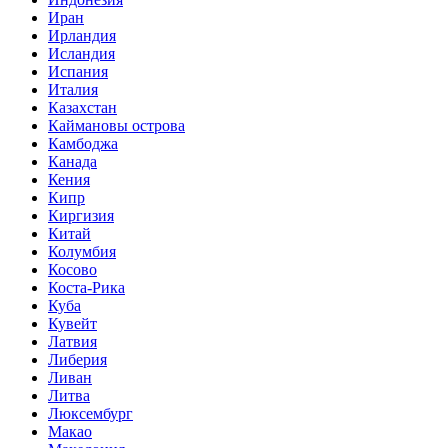
Иран
Ирландия
Исландия
Испания
Италия
Казахстан
Каймановы острова
Камбоджа
Канада
Кения
Кипр
Киргизия
Китай
Колумбия
Косово
Коста-Рика
Куба
Кувейт
Латвия
Либерия
Ливан
Литва
Люксембург
Макао