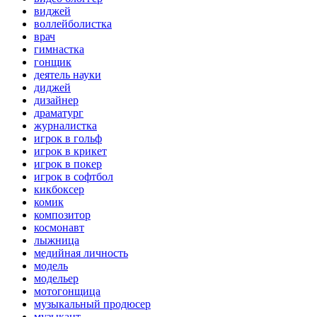
виджей
воллейболистка
врач
гимнастка
гонщик
деятель науки
диджей
дизайнер
драматург
журналистка
игрок в гольф
игрок в крикет
игрок в покер
игрок в софтбол
кикбоксер
комик
композитор
космонавт
лыжница
медийная личность
модель
модельер
мотогонщица
музыкальный продюсер
музыкант