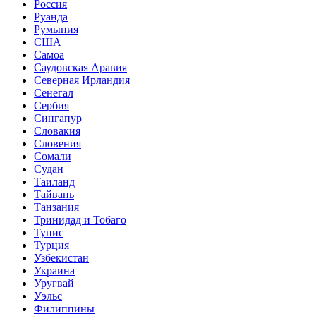
Россия
Руанда
Румыния
США
Самоа
Саудовская Аравия
Северная Ирландия
Сенегал
Сербия
Сингапур
Словакия
Словения
Сомали
Судан
Таиланд
Тайвань
Танзания
Тринидад и Тобаго
Тунис
Турция
Узбекистан
Украина
Уругвай
Уэльс
Филиппины