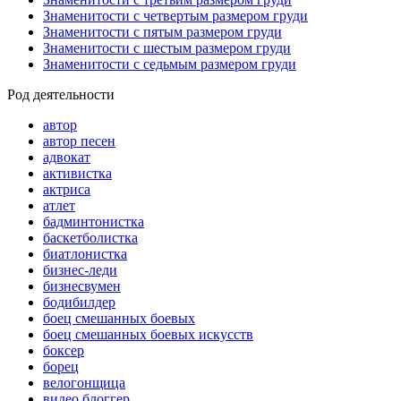
Знаменитости с четвертым размером груди
Знаменитости с пятым размером груди
Знаменитости с шестым размером груди
Знаменитости с седьмым размером груди
Род деятельности
автор
автор песен
адвокат
активистка
актриса
атлет
бадминтонистка
баскетболистка
биатлонистка
бизнес-леди
бизнесвумен
бодибилдер
боец смешанных боевых
боец смешанных боевых искусств
боксер
борец
велогонщица
видео блоггер