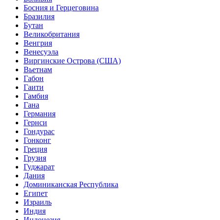
Босния и Герцеговина
Бразилия
Бутан
Великобритания
Венгрия
Венесуэла
Виргинские Острова (США)
Вьетнам
Габон
Гаити
Гамбия
Гана
Германия
Гернси
Гондурас
Гонконг
Греция
Грузия
Гуджарат
Дания
Доминиканская Республика
Египет
Израиль
Индия
Индонезия