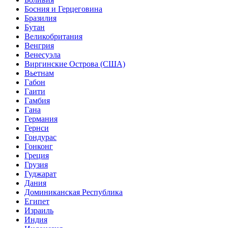
Босния и Герцеговина
Бразилия
Бутан
Великобритания
Венгрия
Венесуэла
Виргинские Острова (США)
Вьетнам
Габон
Гаити
Гамбия
Гана
Германия
Гернси
Гондурас
Гонконг
Греция
Грузия
Гуджарат
Дания
Доминиканская Республика
Египет
Израиль
Индия