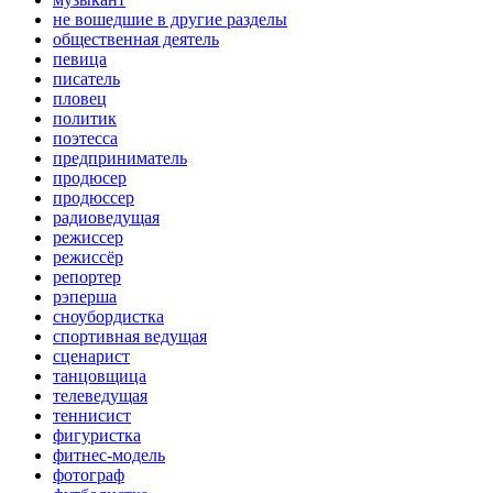
не вошедшие в другие разделы
общественная деятель
певица
писатель
пловец
политик
поэтесса
предприниматель
продюсер
продюссер
радиоведущая
режиссер
режиссёр
репортер
рэперша
сноубордистка
спортивная ведущая
сценарист
танцовщица
телеведущая
теннисист
фигуристка
фитнес-модель
фотограф