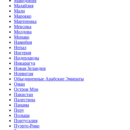
Македония
Малайзия
Мали
Марокко
Мартиника
Мексика
Молдова
Монако
Намибия
Непал
Нигерия
Нидерланды
Никарагуа
Новая Зеландия
Норвегия
Объединенные Арабские Эмираты
Оман
Остров Мэн
Пакистан
Палестина
Панама
Перу
Польша
Португалия
Пуэрто-Рико