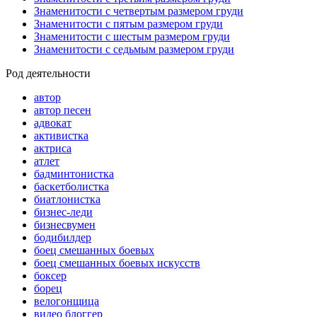
Знаменитости с четвертым размером груди
Знаменитости с пятым размером груди
Знаменитости с шестым размером груди
Знаменитости с седьмым размером груди
Род деятельности
автор
автор песен
адвокат
активистка
актриса
атлет
бадминтонистка
баскетболистка
биатлонистка
бизнес-леди
бизнесвумен
бодибилдер
боец смешанных боевых
боец смешанных боевых искусств
боксер
борец
велогонщица
видео блоггер