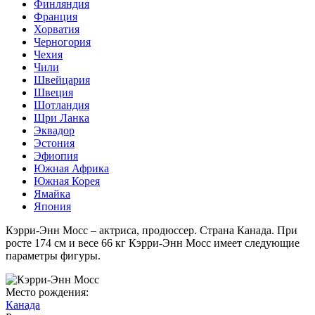
Финляндия
Франция
Хорватия
Черногория
Чехия
Чили
Швейцария
Швеция
Шотландия
Шри Ланка
Эквадор
Эстония
Эфиопия
Южная Африка
Южная Корея
Ямайка
Япония
Кэрри-Энн Мосс – актриса, продюссер. Страна Канада. При
росте 174 см и весе 66 кг Кэрри-Энн Мосс имеет следующие
параметры фигуры.
Место рождения:
Канада