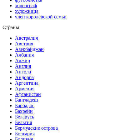
хореограф
художница
член королевской семьи
Страны
Австралия
Австрия
Азербайджан
Албания
Алжир
Англия
Ангола
Андорра
Аргентина
Армения
Афганистан
Бангладеш
Барбадос
Бахрейн
Беларусь
Бельгия
Бермудские острова
Болгария
Боливия