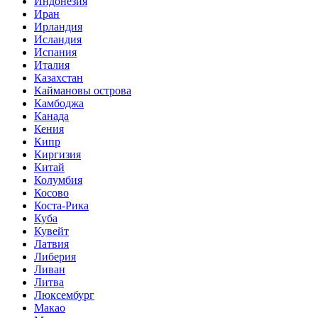
Индонезия
Иран
Ирландия
Исландия
Испания
Италия
Казахстан
Каймановы острова
Камбоджа
Канада
Кения
Кипр
Киргизия
Китай
Колумбия
Косово
Коста-Рика
Куба
Кувейт
Латвия
Либерия
Ливан
Литва
Люксембург
Макао