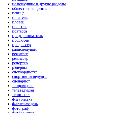
не вошедшие в другие разделы
общественная деятель
певица
писатель
пловец
политик
поэтесса
предприниматель
продюсер
продюссер
радиоведущая
режиссер
режиссёр
репортер
рэперша
сноубордистка
спортивная ведущая
сценарист
танцовщица
телеведущая
теннисист
фигуристка
фитнес-модель
фотограф
футболистка