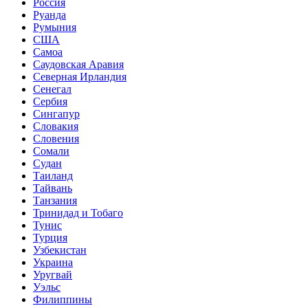
Россия
Руанда
Румыния
США
Самоа
Саудовская Аравия
Северная Ирландия
Сенегал
Сербия
Сингапур
Словакия
Словения
Сомали
Судан
Таиланд
Тайвань
Танзания
Тринидад и Тобаго
Тунис
Турция
Узбекистан
Украина
Уругвай
Уэльс
Филиппины