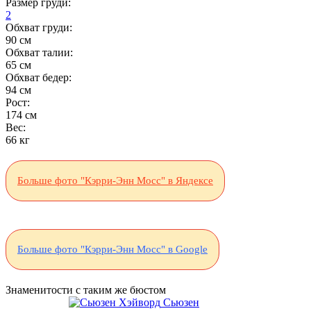
Размер груди:
2
Обхват груди:
90 см
Обхват талии:
65 см
Обхват бедер:
94 см
Рост:
174 см
Вес:
66 кг
Больше фото "Кэрри-Энн Мосс" в Яндексе
Больше фото "Кэрри-Энн Мосс" в Google
Знаменитости с таким же бюстом
Сьюзен