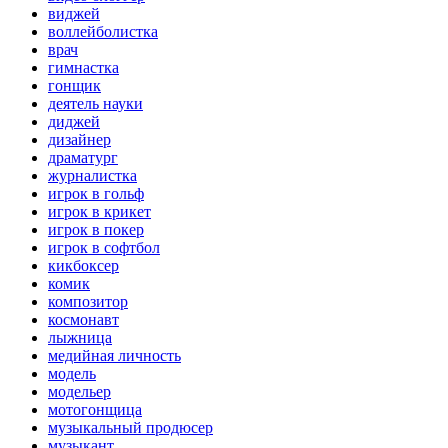
виджей
воллейболистка
врач
гимнастка
гонщик
деятель науки
диджей
дизайнер
драматург
журналистка
игрок в гольф
игрок в крикет
игрок в покер
игрок в софтбол
кикбоксер
комик
композитор
космонавт
лыжница
медийная личность
модель
модельер
мотогонщица
музыкальный продюсер
музыкант