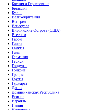
Босния и Герцеговина
Бразилия
Бутан
Великобритания
Венгрия
Венесуэла
Виргинские Острова (США)
Вьетнам
Габон
Гаити
Гамбия
Гана
Германия
Гернси
Гондурас
Гонконг
Греция
Грузия
Гуджарат
Дания
Доминиканская Республика
Египет
Израиль
Индия
Индонезия