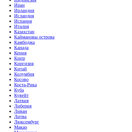
Иран
Ирландия
Исландия
Испания
Италия
Казахстан
Каймановы острова
Камбоджа
Канада
Кения
Кипр
Киргизия
Китай
Колумбия
Косово
Коста-Рика
Куба
Кувейт
Латвия
Либерия
Ливан
Литва
Люксембург
Макао