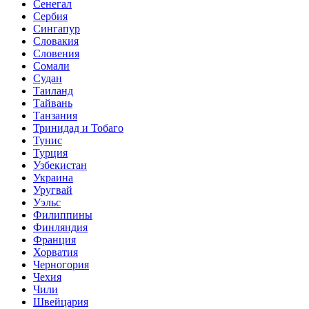
Сенегал
Сербия
Сингапур
Словакия
Словения
Сомали
Судан
Таиланд
Тайвань
Танзания
Тринидад и Тобаго
Тунис
Турция
Узбекистан
Украина
Уругвай
Уэльс
Филиппины
Финляндия
Франция
Хорватия
Черногория
Чехия
Чили
Швейцария