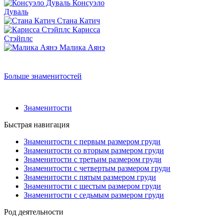
Консуэло
Дуваль
Стана Катич
Карисса
Стэйплс
Малика Аянэ
Больше знаменитостей
Знаменитости
Быстрая навигация
Знаменитости с первым размером груди
Знаменитости со вторым размером груди
Знаменитости с третьим размером груди
Знаменитости с четвертым размером груди
Знаменитости с пятым размером груди
Знаменитости с шестым размером груди
Знаменитости с седьмым размером груди
Род деятельности