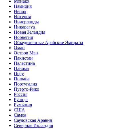
Монако
Намибия
Непал
Нигерия
Нидерланды
Никарагуа
Новая Зеландия
Норвегия
Объединенные Арабские Эмираты
Оман
Остров Мэн
Пакистан
Палестина
Панама
Перу
Польша
Португалия
Пуэрто-Рико
Россия
Руанда
Румыния
США
Самоа
Саудовская Аравия
Северная Ирландия