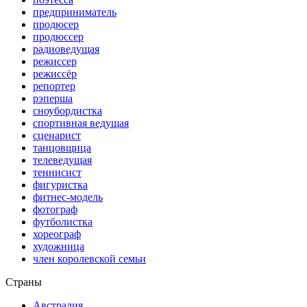
предприниматель
продюсер
продюссер
радиоведущая
режиссер
режиссёр
репортер
рэперша
сноубордистка
спортивная ведущая
сценарист
танцовщица
телеведущая
теннисист
фигуристка
фитнес-модель
фотограф
футболистка
хореограф
художница
член королевской семьи
Страны
Австралия