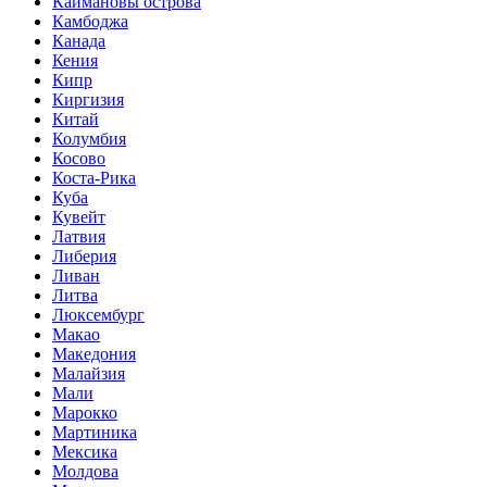
Каймановы острова
Камбоджа
Канада
Кения
Кипр
Киргизия
Китай
Колумбия
Косово
Коста-Рика
Куба
Кувейт
Латвия
Либерия
Ливан
Литва
Люксембург
Макао
Македония
Малайзия
Мали
Марокко
Мартиника
Мексика
Молдова