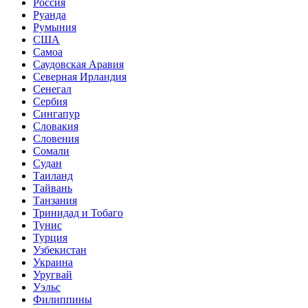
Россия
Руанда
Румыния
США
Самоа
Саудовская Аравия
Северная Ирландия
Сенегал
Сербия
Сингапур
Словакия
Словения
Сомали
Судан
Таиланд
Тайвань
Танзания
Тринидад и Тобаго
Тунис
Турция
Узбекистан
Украина
Уругвай
Уэльс
Филиппины