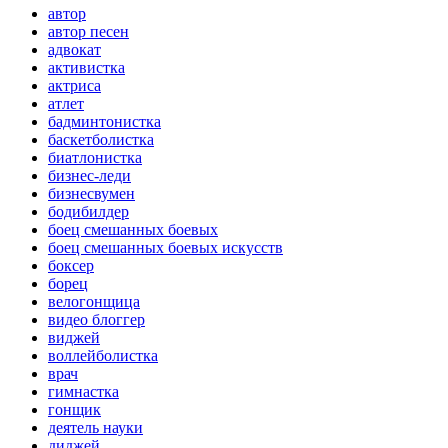
автор
автор песен
адвокат
активистка
актриса
атлет
бадминтонистка
баскетболистка
биатлонистка
бизнес-леди
бизнесвумен
бодибилдер
боец смешанных боевых
боец смешанных боевых искусств
боксер
борец
велогонщица
видео блоггер
виджей
воллейболистка
врач
гимнастка
гонщик
деятель науки
диджей