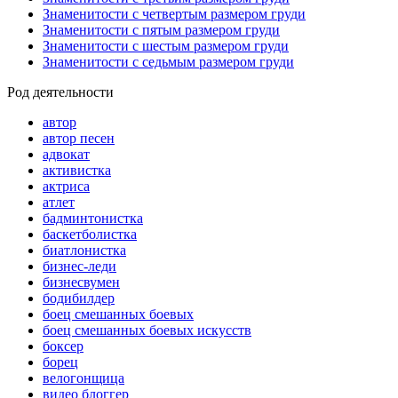
Знаменитости с четвертым размером груди
Знаменитости с пятым размером груди
Знаменитости с шестым размером груди
Знаменитости с седьмым размером груди
Род деятельности
автор
автор песен
адвокат
активистка
актриса
атлет
бадминтонистка
баскетболистка
биатлонистка
бизнес-леди
бизнесвумен
бодибилдер
боец смешанных боевых
боец смешанных боевых искусств
боксер
борец
велогонщица
видео блоггер