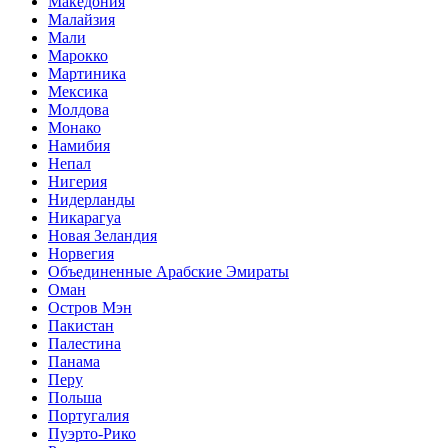
Македония
Малайзия
Мали
Марокко
Мартиника
Мексика
Молдова
Монако
Намибия
Непал
Нигерия
Нидерланды
Никарагуа
Новая Зеландия
Норвегия
Объединенные Арабские Эмираты
Оман
Остров Мэн
Пакистан
Палестина
Панама
Перу
Польша
Португалия
Пуэрто-Рико