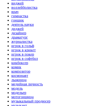
виджей
воллейболистка
врач
гимнастка
гонщик
деятель науки
диджей
дизайнер
драматург
журналистка
игрок в гольф
игрок в крикет
игрок в покер
игрок в софтбол
кикбоксер
комик
композитор
космонавт
лыжница
медийная личность
модель
модельер
мотогонщица
музыкальный продюсер
музыкант