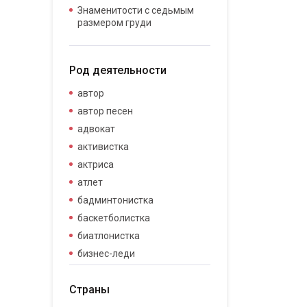
Знаменитости с седьмым
размером груди
Род деятельности
автор
автор песен
адвокат
активистка
актриса
атлет
бадминтонистка
баскетболистка
биатлонистка
бизнес-леди
бизнесвумен
Страны
бодибилдер