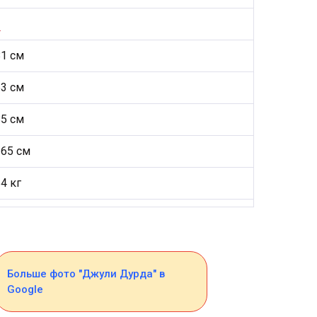
2
81 см
63 см
85 см
165 см
4 кг
Больше фото "Джули Дурда" в
Google