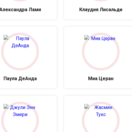
Александра Лами
Клаудия Лисальди
Паула ДеАнда
Миа Церан