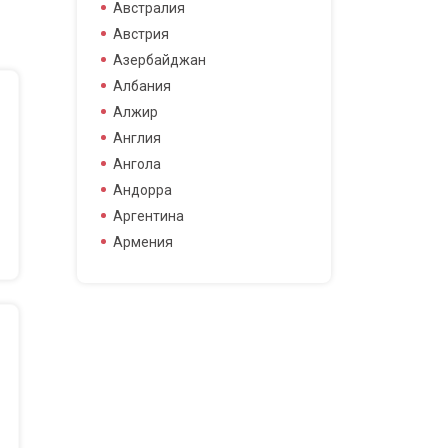
боец смешанных боевых
Австралия
боец смешанных боевых
Австрия
искусств
Азербайджан
боксер
Албания
борец
Алжир
велогонщица
Англия
видео блоггер
Ангола
виджей
Андорра
воллейболистка
Аргентина
врач
Армения
гимнастка
Афганистан
гонщик
Бангладеш
деятель науки
Барбадос
диджей
Бахрейн
дизайнер
Беларусь
драматург
Бельгия
журналистка
Бермудские острова
игрок в гольф