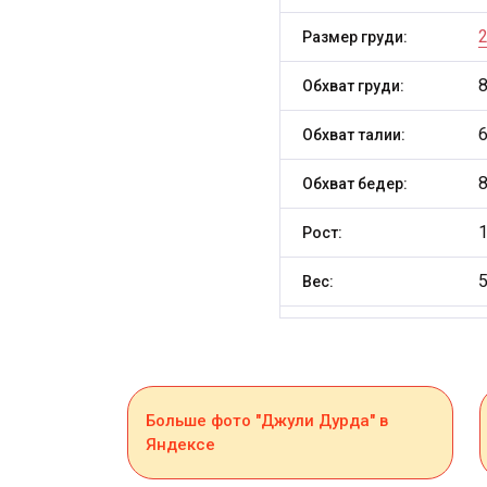
Размер груди:
Обхват груди:
Обхват талии:
Обхват бедер:
Рост:
5
Вес:
Больше фото "Джули Дурда" в
Яндексе