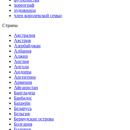
хореограф
художница
член королевской семьи
Страны
Австралия
Австрия
Азербайджан
Албания
Алжир
Англия
Ангола
Андорра
Аргентина
Армения
Афганистан
Бангладеш
Барбадос
Бахрейн
Беларусь
Бельгия
Бермудские острова
Болгария
Боливия