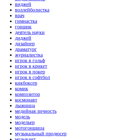
виджей
воллейболистка
врач
гимнастка
гонщик
деятель науки
диджей
дизайнер
драматург
журналистка
игрок в гольф
игрок в крикет
игрок в покер
игрок в софтбол
кикбоксер
комик
композитор
космонавт
лыжница
медийная личность
модель
модельер
мотогонщица
музыкальный продюсер
музыкант