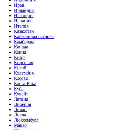
Иран
Ирландия
Исландия
Испания
Италия
Казахстан
Каймановы острова
Камбоджа
Канада
Кения
Кипр
Киргизия
Китай
Колумбия
Косово
Коста-Рика
Куба
Кувейт
Латвия
Либерия
Ливан
Литва
Люксембург
Макао