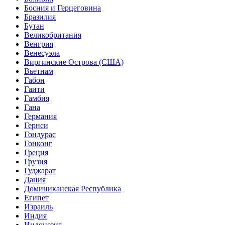
Босния и Герцеговина
Бразилия
Бутан
Великобритания
Венгрия
Венесуэла
Виргинские Острова (США)
Вьетнам
Габон
Гаити
Гамбия
Гана
Германия
Гернси
Гондурас
Гонконг
Греция
Грузия
Гуджарат
Дания
Доминиканская Республика
Египет
Израиль
Индия
Индонезия