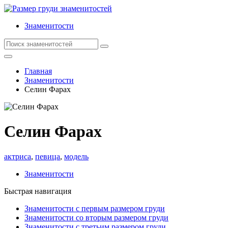
Знаменитости
Главная
Знаменитости
Селин Фарах
Селин Фарах
актриса
,
певица
,
модель
Знаменитости
Быстрая навигация
Знаменитости с первым размером груди
Знаменитости со вторым размером груди
Знаменитости с третьим размером груди