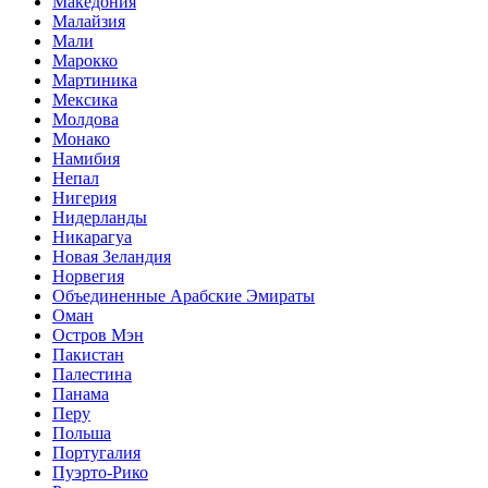
Македония
Малайзия
Мали
Марокко
Мартиника
Мексика
Молдова
Монако
Намибия
Непал
Нигерия
Нидерланды
Никарагуа
Новая Зеландия
Норвегия
Объединенные Арабские Эмираты
Оман
Остров Мэн
Пакистан
Палестина
Панама
Перу
Польша
Португалия
Пуэрто-Рико