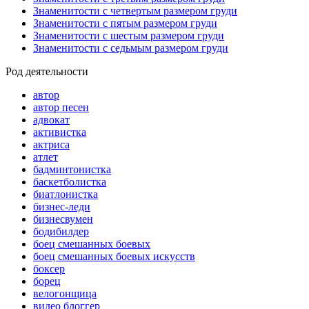
Знаменитости с четвертым размером груди
Знаменитости с пятым размером груди
Знаменитости с шестым размером груди
Знаменитости с седьмым размером груди
Род деятельности
автор
автор песен
адвокат
активистка
актриса
атлет
бадминтонистка
баскетболистка
биатлонистка
бизнес-леди
бизнесвумен
бодибилдер
боец смешанных боевых
боец смешанных боевых искусств
боксер
борец
велогонщица
видео блоггер