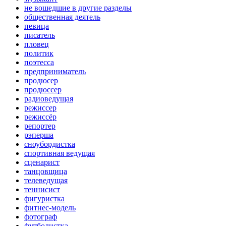
не вошедшие в другие разделы
общественная деятель
певица
писатель
пловец
политик
поэтесса
предприниматель
продюсер
продюссер
радиоведущая
режиссер
режиссёр
репортер
рэперша
сноубордистка
спортивная ведущая
сценарист
танцовщица
телеведущая
теннисист
фигуристка
фитнес-модель
фотограф
футболистка