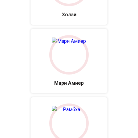
Холзи
Мари Амиер