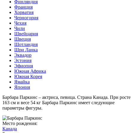
Финляндия
Франция
Хорватия
Черногория
Чехия
Чили
Швейцария
Швеция
Шотландия
Шри Ланка
Эквадор
Эстония
Эфиопия
Южная Африка
Южная Корея
Ямайка
Япония
Барбара Паркинс – актриса, певица. Страна Канада. При росте
163 см и весе 54 кг Барбара Паркинс имеет следующие
параметры фигуры.
Место рождения:
Канада