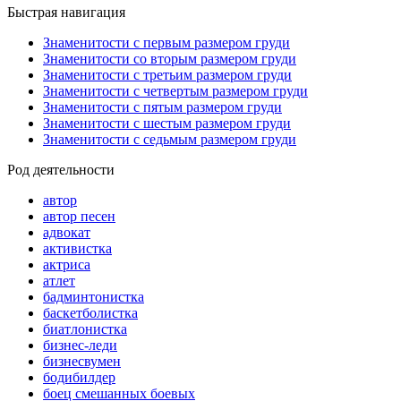
Быстрая навигация
Знаменитости с первым размером груди
Знаменитости со вторым размером груди
Знаменитости с третьим размером груди
Знаменитости с четвертым размером груди
Знаменитости с пятым размером груди
Знаменитости с шестым размером груди
Знаменитости с седьмым размером груди
Род деятельности
автор
автор песен
адвокат
активистка
актриса
атлет
бадминтонистка
баскетболистка
биатлонистка
бизнес-леди
бизнесвумен
бодибилдер
боец смешанных боевых