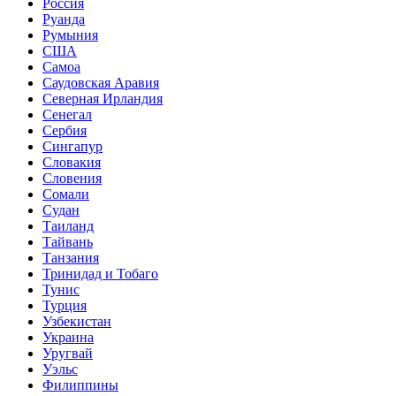
Россия
Руанда
Румыния
США
Самоа
Саудовская Аравия
Северная Ирландия
Сенегал
Сербия
Сингапур
Словакия
Словения
Сомали
Судан
Таиланд
Тайвань
Танзания
Тринидад и Тобаго
Тунис
Турция
Узбекистан
Украина
Уругвай
Уэльс
Филиппины