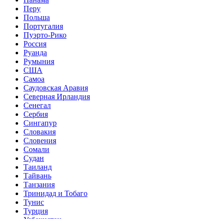
Перу
Польша
Португалия
Пуэрто-Рико
Россия
Руанда
Румыния
США
Самоа
Саудовская Аравия
Северная Ирландия
Сенегал
Сербия
Сингапур
Словакия
Словения
Сомали
Судан
Таиланд
Тайвань
Танзания
Тринидад и Тобаго
Тунис
Турция