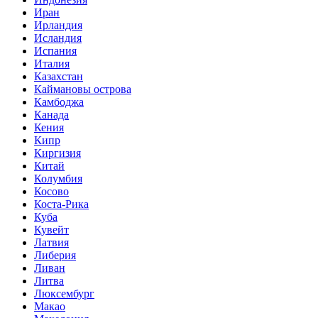
Иран
Ирландия
Исландия
Испания
Италия
Казахстан
Каймановы острова
Камбоджа
Канада
Кения
Кипр
Киргизия
Китай
Колумбия
Косово
Коста-Рика
Куба
Кувейт
Латвия
Либерия
Ливан
Литва
Люксембург
Макао