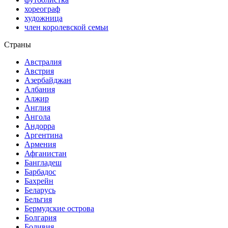
хореограф
художница
член королевской семьи
Страны
Австралия
Австрия
Азербайджан
Албания
Алжир
Англия
Ангола
Андорра
Аргентина
Армения
Афганистан
Бангладеш
Барбадос
Бахрейн
Беларусь
Бельгия
Бермудские острова
Болгария
Боливия