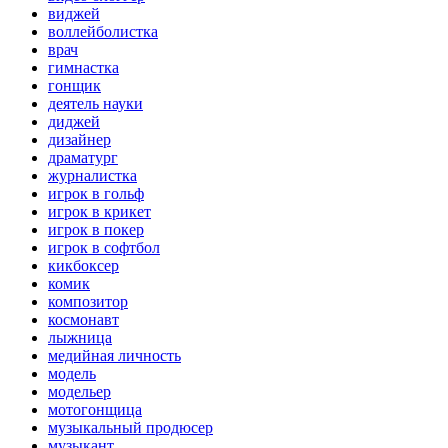
виджей
воллейболистка
врач
гимнастка
гонщик
деятель науки
диджей
дизайнер
драматург
журналистка
игрок в гольф
игрок в крикет
игрок в покер
игрок в софтбол
кикбоксер
комик
композитор
космонавт
лыжница
медийная личность
модель
модельер
мотогонщица
музыкальный продюсер
музыкант