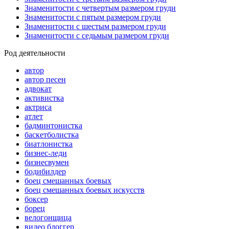
Знаменитости с четвертым размером груди
Знаменитости с пятым размером груди
Знаменитости с шестым размером груди
Знаменитости с седьмым размером груди
Род деятельности
автор
автор песен
адвокат
активистка
актриса
атлет
бадминтонистка
баскетболистка
биатлонистка
бизнес-леди
бизнесвумен
бодибилдер
боец смешанных боевых
боец смешанных боевых искусств
боксер
борец
велогонщица
видео блоггер