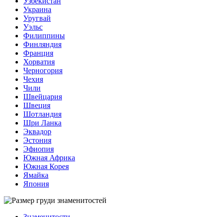
Узбекистан
Украина
Уругвай
Уэльс
Филиппины
Финляндия
Франция
Хорватия
Черногория
Чехия
Чили
Швейцария
Швеция
Шотландия
Шри Ланка
Эквадор
Эстония
Эфиопия
Южная Африка
Южная Корея
Ямайка
Япония
Знаменитости