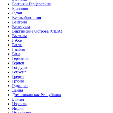
Босния и Герцеговина
Бразилия
Бутан
Великобритания
Венгрия
Венесуэла
Виргинские Острова (США)
Вьетнам
Габон
Гаити
Гамбия
Гана
Германия
Гернси
Гондурас
Гонконг
Греция
Грузия
Гуджарат
Дания
Доминиканская Республика
Египет
Израиль
Индия
Индонезия