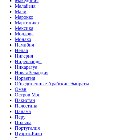
Македония
Малайзия
Мали
Марокко
Мартиника
Мексика
Молдова
Монако
Намибия
Непал
Нигерия
Нидерланды
Никарагуа
Новая Зеландия
Норвегия
Объединенные Арабские Эмираты
Оман
Остров Мэн
Пакистан
Палестина
Панама
Перу
Польша
Португалия
Пуэрто-Рико