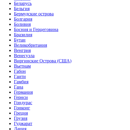
Беларусь
Бельгия
Бермудские острова
Болгария
Боливия
Босния и Герцеговина
Бразилия
Бутан
Великобритания
Венгрия
Венесуэла
Виргинские Острова (США)
Вьетнам
Габон
Гаити
Гамбия
Гана
Германия
Гернси
Гондурас
Гонконг
Греция
Грузия
Гуджарат
Дания