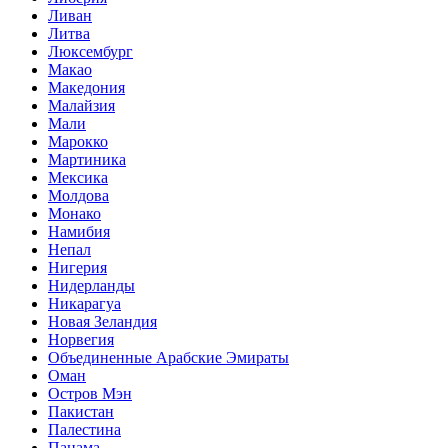
Ливан
Литва
Люксембург
Макао
Македония
Малайзия
Мали
Марокко
Мартиника
Мексика
Молдова
Монако
Намибия
Непал
Нигерия
Нидерланды
Никарагуа
Новая Зеландия
Норвегия
Объединенные Арабские Эмираты
Оман
Остров Мэн
Пакистан
Палестина
Панама