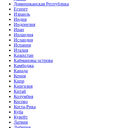
Доминиканская Республика
Египет
Израиль
Индия
Индонезия
Иран
Ирландия
Исландия
Испания
Италия
Казахстан
Каймановы острова
Камбоджа
Канада
Кения
Кипр
Киргизия
Китай
Колумбия
Косово
Коста-Рика
Куба
Кувейт
Латвия
Либерия