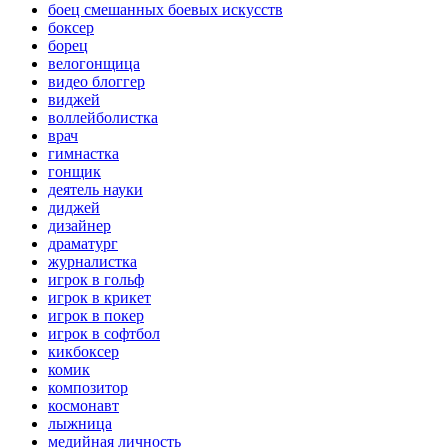
боец смешанных боевых искусств
боксер
борец
велогонщица
видео блоггер
виджей
воллейболистка
врач
гимнастка
гонщик
деятель науки
диджей
дизайнер
драматург
журналистка
игрок в гольф
игрок в крикет
игрок в покер
игрок в софтбол
кикбоксер
комик
композитор
космонавт
лыжница
медийная личность