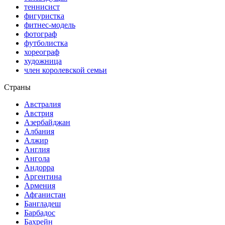
теннисист
фигуристка
фитнес-модель
фотограф
футболистка
хореограф
художница
член королевской семьи
Страны
Австралия
Австрия
Азербайджан
Албания
Алжир
Англия
Ангола
Андорра
Аргентина
Армения
Афганистан
Бангладеш
Барбадос
Бахрейн