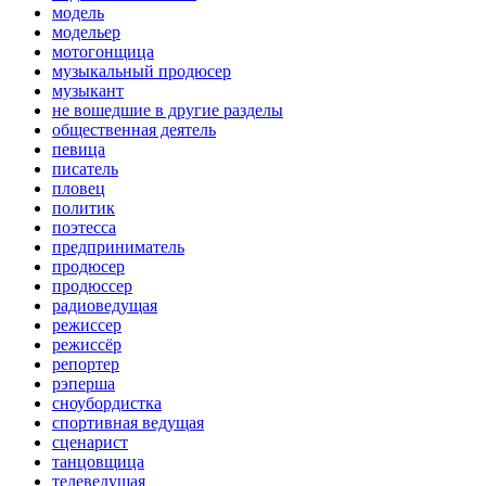
модель
модельер
мотогонщица
музыкальный продюсер
музыкант
не вошедшие в другие разделы
общественная деятель
певица
писатель
пловец
политик
поэтесса
предприниматель
продюсер
продюссер
радиоведущая
режиссер
режиссёр
репортер
рэперша
сноубордистка
спортивная ведущая
сценарист
танцовщица
телеведущая