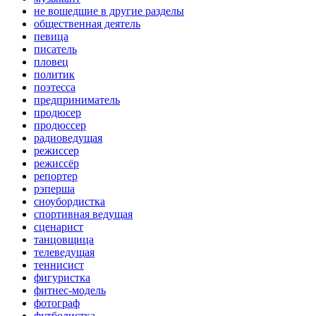
не вошедшие в другие разделы
общественная деятель
певица
писатель
пловец
политик
поэтесса
предприниматель
продюсер
продюссер
радиоведущая
режиссер
режиссёр
репортер
рэперша
сноубордистка
спортивная ведущая
сценарист
танцовщица
телеведущая
теннисист
фигуристка
фитнес-модель
фотограф
футболистка