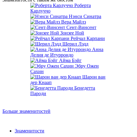
Роберта
Карлуччо
Нэнси Синатра
Вера Майлз
Сент-Винсент
Зонзее Ной
Рейчал Карпани
Шерил Лэдд
Анна
Делия де Итуррондо
Айма Бэйг
Эбру Ожен
Сахин
Шарон ван
дер Кнаап
Бенедетта
Пароди
Больше знаменитостей
Знаменитости