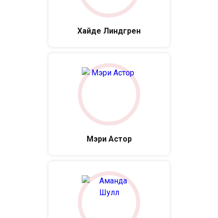
Хайде Линдгрен
Мэри Астор