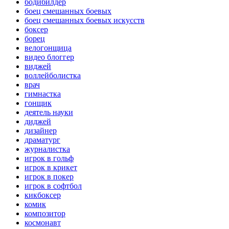
бодибилдер
боец смешанных боевых
боец смешанных боевых искусств
боксер
борец
велогонщица
видео блоггер
виджей
воллейболистка
врач
гимнастка
гонщик
деятель науки
диджей
дизайнер
драматург
журналистка
игрок в гольф
игрок в крикет
игрок в покер
игрок в софтбол
кикбоксер
комик
композитор
космонавт