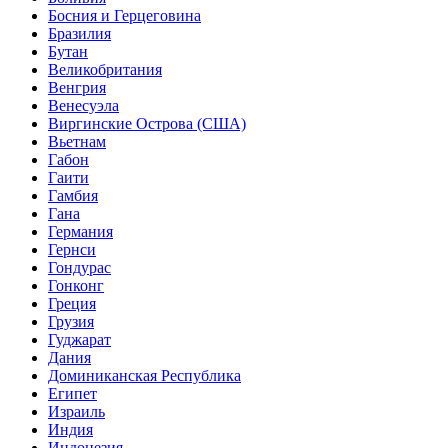
Босния и Герцеговина
Бразилия
Бутан
Великобритания
Венгрия
Венесуэла
Виргинские Острова (США)
Вьетнам
Габон
Гаити
Гамбия
Гана
Германия
Гернси
Гондурас
Гонконг
Греция
Грузия
Гуджарат
Дания
Доминиканская Республика
Египет
Израиль
Индия
Индонезия