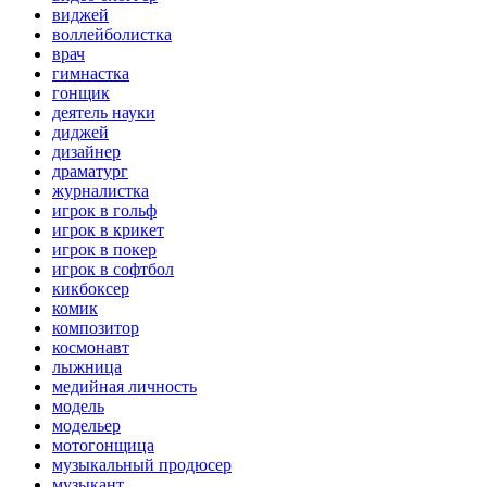
виджей
воллейболистка
врач
гимнастка
гонщик
деятель науки
диджей
дизайнер
драматург
журналистка
игрок в гольф
игрок в крикет
игрок в покер
игрок в софтбол
кикбоксер
комик
композитор
космонавт
лыжница
медийная личность
модель
модельер
мотогонщица
музыкальный продюсер
музыкант