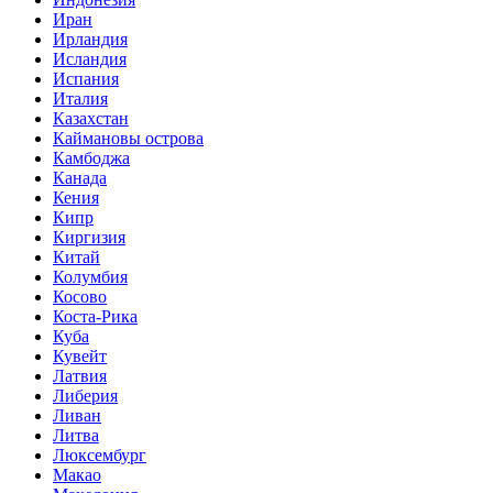
Иран
Ирландия
Исландия
Испания
Италия
Казахстан
Каймановы острова
Камбоджа
Канада
Кения
Кипр
Киргизия
Китай
Колумбия
Косово
Коста-Рика
Куба
Кувейт
Латвия
Либерия
Ливан
Литва
Люксембург
Макао