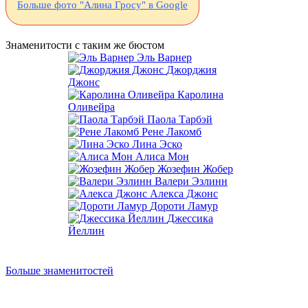
Больше фото "Алина Гросу" в Google
Знаменитости с таким же бюстом
Эль Варнер
Джорджия
Джонс
Каролина
Оливейра
Паола Тарбэй
Рене Лакомб
Лина Эско
Алиса Мон
Жозефин Жобер
Валери Эзлинн
Алекса Джонс
Дороти Ламур
Джессика
Йеллин
Больше знаменитостей