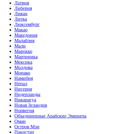
Латвия
Либерия
Ливан
Литва
Люксембург
Макао
Македония
Малайзия
Мали
Марокко
Мартиника
Мексика
Молдова
Монако
Намибия
Непал
Нигерия
Нидерланды
Никарагуа
Новая Зеландия
Норвегия
Объединенные Арабские Эмираты
Оман
Остров Мэн
Пакистан