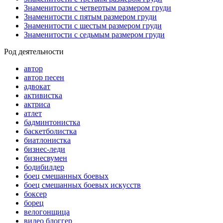
Знаменитости с четвертым размером груди
Знаменитости с пятым размером груди
Знаменитости с шестым размером груди
Знаменитости с седьмым размером груди
Род деятельности
автор
автор песен
адвокат
активистка
актриса
атлет
бадминтонистка
баскетболистка
биатлонистка
бизнес-леди
бизнесвумен
бодибилдер
боец смешанных боевых
боец смешанных боевых искусств
боксер
борец
велогонщица
видео блоггер