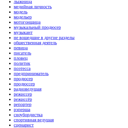
лыжница
медийная личность
модель
модельер
мотогонщица
музыкальный продюсер
музыкант
не вошедшие в другие разделы
общественная деятель
певица
писатель
пловец
политик
поэтесса
предприниматель
продюсер
продюссер
радиоведущая
режиссер
режиссёр
репортер
рэперша
сноубордистка
спортивная ведущая
сценарист