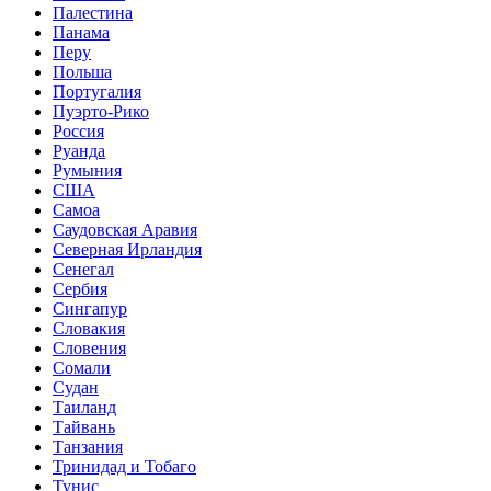
Палестина
Панама
Перу
Польша
Португалия
Пуэрто-Рико
Россия
Руанда
Румыния
США
Самоа
Саудовская Аравия
Северная Ирландия
Сенегал
Сербия
Сингапур
Словакия
Словения
Сомали
Судан
Таиланд
Тайвань
Танзания
Тринидад и Тобаго
Тунис