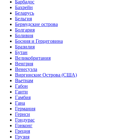
Барбадос
Бахрейн
Беларусь
Бельгия
Бермудские острова
Болгария
Боливия
Босния и Герцеговина
Бразилия
Бутан
Великобритания
Венгрия
Венесуэла
Виргинские Острова (США)
Вьетнам
Габон
Гаити
Гамбия
Гана
Германия
Гернси
Гондурас
Гонконг
Греция
Грузия