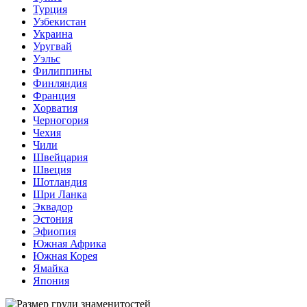
Турция
Узбекистан
Украина
Уругвай
Уэльс
Филиппины
Финляндия
Франция
Хорватия
Черногория
Чехия
Чили
Швейцария
Швеция
Шотландия
Шри Ланка
Эквадор
Эстония
Эфиопия
Южная Африка
Южная Корея
Ямайка
Япония