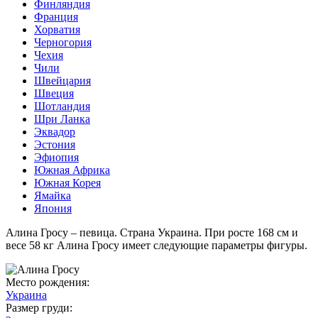
Финляндия
Франция
Хорватия
Черногория
Чехия
Чили
Швейцария
Швеция
Шотландия
Шри Ланка
Эквадор
Эстония
Эфиопия
Южная Африка
Южная Корея
Ямайка
Япония
Алина Гросу – певица. Страна Украина. При росте 168 см и
весе 58 кг Алина Гросу имеет следующие параметры фигуры.
Место рождения:
Украина
Размер груди: