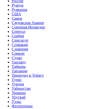
Россия
Руанда
Румыния
США
Самоа
Саудовская Аравия
Северная Ирландия
Сенегал
Сербия
Сингапур
Словакия
Словения
Сомали
Судан
Таиланд
Тайвань
Танзания
Тринидад и Тобаго
Тунис
Турция
Узбекистан
Украина
Уругвай
Уэльс
Филиппины