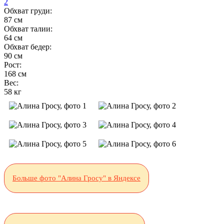
2
Обхват груди:
87 см
Обхват талии:
64 см
Обхват бедер:
90 см
Рост:
168 см
Вес:
58 кг
Больше фото "Алина Гросу" в Яндексе