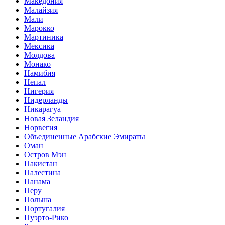
Македония
Малайзия
Мали
Марокко
Мартиника
Мексика
Молдова
Монако
Намибия
Непал
Нигерия
Нидерланды
Никарагуа
Новая Зеландия
Норвегия
Объединенные Арабские Эмираты
Оман
Остров Мэн
Пакистан
Палестина
Панама
Перу
Польша
Португалия
Пуэрто-Рико