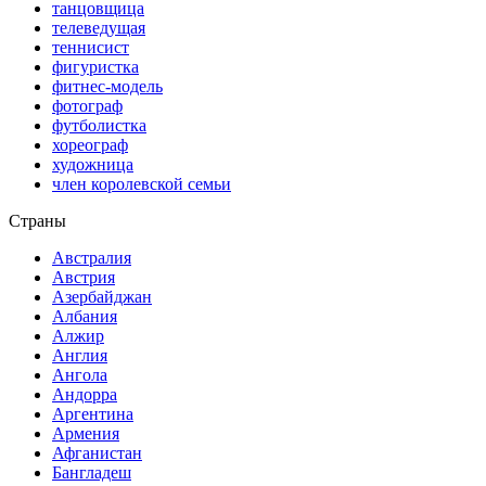
танцовщица
телеведущая
теннисист
фигуристка
фитнес-модель
фотограф
футболистка
хореограф
художница
член королевской семьи
Страны
Австралия
Австрия
Азербайджан
Албания
Алжир
Англия
Ангола
Андорра
Аргентина
Армения
Афганистан
Бангладеш