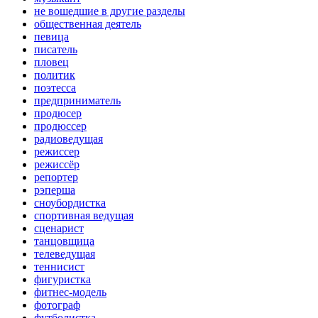
не вошедшие в другие разделы
общественная деятель
певица
писатель
пловец
политик
поэтесса
предприниматель
продюсер
продюссер
радиоведущая
режиссер
режиссёр
репортер
рэперша
сноубордистка
спортивная ведущая
сценарист
танцовщица
телеведущая
теннисист
фигуристка
фитнес-модель
фотограф
футболистка