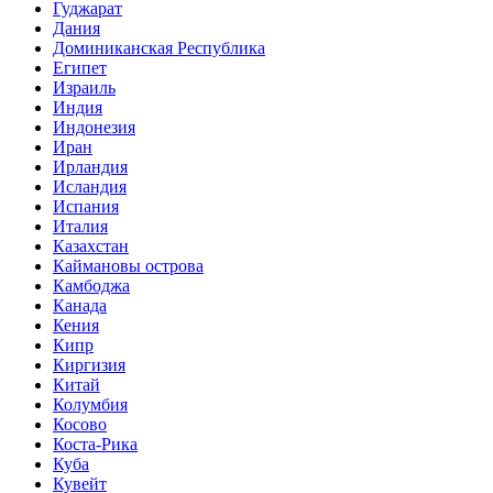
Гуджарат
Дания
Доминиканская Республика
Египет
Израиль
Индия
Индонезия
Иран
Ирландия
Исландия
Испания
Италия
Казахстан
Каймановы острова
Камбоджа
Канада
Кения
Кипр
Киргизия
Китай
Колумбия
Косово
Коста-Рика
Куба
Кувейт