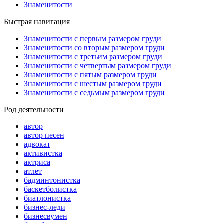
Знаменитости
Быстрая навигация
Знаменитости с первым размером груди
Знаменитости со вторым размером груди
Знаменитости с третьим размером груди
Знаменитости с четвертым размером груди
Знаменитости с пятым размером груди
Знаменитости с шестым размером груди
Знаменитости с седьмым размером груди
Род деятельности
автор
автор песен
адвокат
активистка
актриса
атлет
бадминтонистка
баскетболистка
биатлонистка
бизнес-леди
бизнесвумен