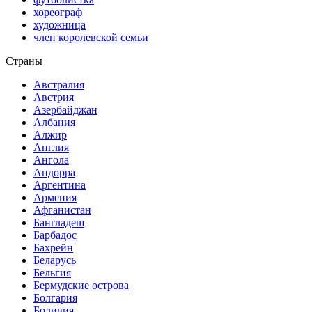
хореограф
художница
член королевской семьи
Страны
Австралия
Австрия
Азербайджан
Албания
Алжир
Англия
Ангола
Андорра
Аргентина
Армения
Афганистан
Бангладеш
Барбадос
Бахрейн
Беларусь
Бельгия
Бермудские острова
Болгария
Боливия