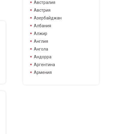
боец смешанных боевых
Австралия
боец смешанных боевых
Австрия
искусств
Азербайджан
боксер
Албания
борец
Алжир
велогонщица
Англия
видео блоггер
Ангола
виджей
Андорра
воллейболистка
Аргентина
врач
Армения
гимнастка
Афганистан
гонщик
Бангладеш
деятель науки
Барбадос
диджей
Бахрейн
дизайнер
Беларусь
драматург
Бельгия
журналистка
Бермудские острова
игрок в гольф