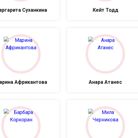
аргарита Суханкина
Кейт Тодд
арина Африкантова
Анара Атанес