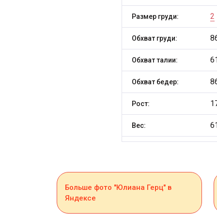
2
Размер груди:
8
Обхват груди:
6
Обхват талии:
8
Обхват бедер:
1
Рост:
6
Вес:
Больше фото "Юлиана Герц" в
Яндексе