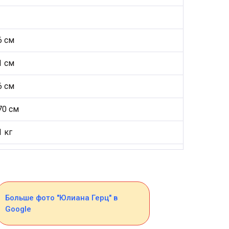
6 см
1 см
6 см
70 см
1 кг
Больше фото "Юлиана Герц" в
Google