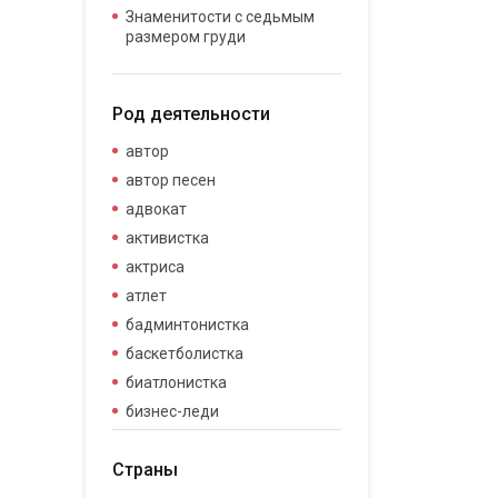
Знаменитости с седьмым
размером груди
Род деятельности
автор
автор песен
адвокат
активистка
актриса
атлет
бадминтонистка
баскетболистка
биатлонистка
бизнес-леди
бизнесвумен
Страны
бодибилдер