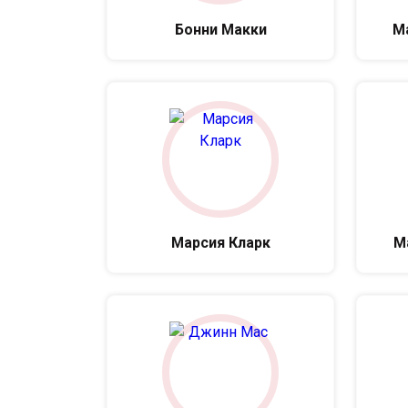
Бонни Макки
М
Марсия Кларк
М