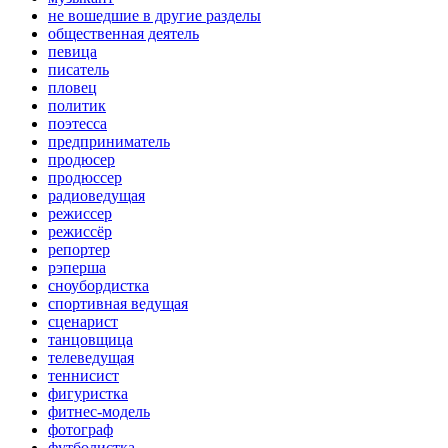
не вошедшие в другие разделы
общественная деятель
певица
писатель
пловец
политик
поэтесса
предприниматель
продюсер
продюссер
радиоведущая
режиссер
режиссёр
репортер
рэперша
сноубордистка
спортивная ведущая
сценарист
танцовщица
телеведущая
теннисист
фигуристка
фитнес-модель
фотограф
футболистка