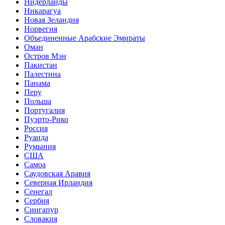
Нидерланды
Никарагуа
Новая Зеландия
Норвегия
Объединенные Арабские Эмираты
Оман
Остров Мэн
Пакистан
Палестина
Панама
Перу
Польша
Португалия
Пуэрто-Рико
Россия
Руанда
Румыния
США
Самоа
Саудовская Аравия
Северная Ирландия
Сенегал
Сербия
Сингапур
Словакия