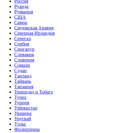
Россия
Руанда
Румыния
США
Самоа
Саудовская Аравия
Северная Ирландия
Сенегал
Сербия
Сингапур
Словакия
Словения
Сомали
Судан
Таиланд
Тайвань
Танзания
Тринидад и Тобаго
Тунис
Турция
Узбекистан
Украина
Уругвай
Уэльс
Филиппины