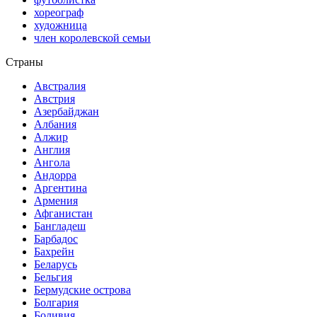
хореограф
художница
член королевской семьи
Страны
Австралия
Австрия
Азербайджан
Албания
Алжир
Англия
Ангола
Андорра
Аргентина
Армения
Афганистан
Бангладеш
Барбадос
Бахрейн
Беларусь
Бельгия
Бермудские острова
Болгария
Боливия