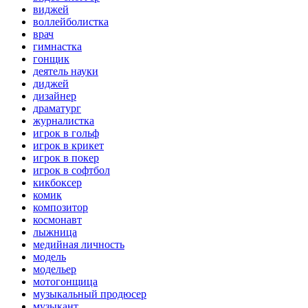
виджей
воллейболистка
врач
гимнастка
гонщик
деятель науки
диджей
дизайнер
драматург
журналистка
игрок в гольф
игрок в крикет
игрок в покер
игрок в софтбол
кикбоксер
комик
композитор
космонавт
лыжница
медийная личность
модель
модельер
мотогонщица
музыкальный продюсер
музыкант