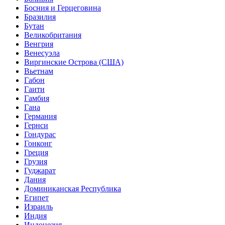
Босния и Герцеговина
Бразилия
Бутан
Великобритания
Венгрия
Венесуэла
Виргинские Острова (США)
Вьетнам
Габон
Гаити
Гамбия
Гана
Германия
Гернси
Гондурас
Гонконг
Греция
Грузия
Гуджарат
Дания
Доминиканская Республика
Египет
Израиль
Индия
Индонезия