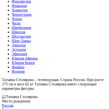
Финляндия
Франция
Хорватия
Черногория
Чехия
Чили
Швейцария
Швеция
Шотландия
Шри Ланка
Эквадор
Эстония
Эфиопия
Южная Африка
Южная Корея
Ямайка
Япония
Татьяна Столярова – телеведущая. Страна Россия. При росте
175 см и весе 62 кг Татьяна Столярова имеет следующие
параметры фигуры.
Место рождения:
Россия