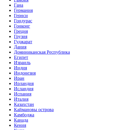
Гана
Германия
Гернси
Гондурас
Гонконг
Греция
Грузия
Гуджарат
Дания
Доминиканская Республика
Египет
Израиль
Индия
Индонезия
Иран
Ирландия
Исландия
Испания
Италия
Казахстан
Каймановы острова
Камбоджа
Канада
Кения