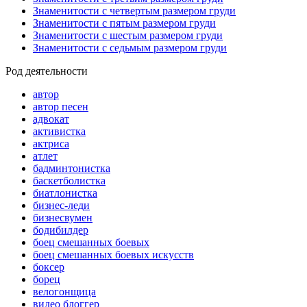
Знаменитости с четвертым размером груди
Знаменитости с пятым размером груди
Знаменитости с шестым размером груди
Знаменитости с седьмым размером груди
Род деятельности
автор
автор песен
адвокат
активистка
актриса
атлет
бадминтонистка
баскетболистка
биатлонистка
бизнес-леди
бизнесвумен
бодибилдер
боец смешанных боевых
боец смешанных боевых искусств
боксер
борец
велогонщица
видео блоггер