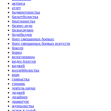
актриса
атлет
бадминтонистка
баскетболистка
биатлонистка
бизнес-леди
бизнесвумен
бодибилдер
боец смешанных боевых
боец смешанных боевых искусств
боксер
борец
велогонщица
видео блоггер
виджей
воллейболистка
врач
гимнастка
гонщик
деятель науки
диджей
дизайнер
драматург
журналистка
игрок в гольф