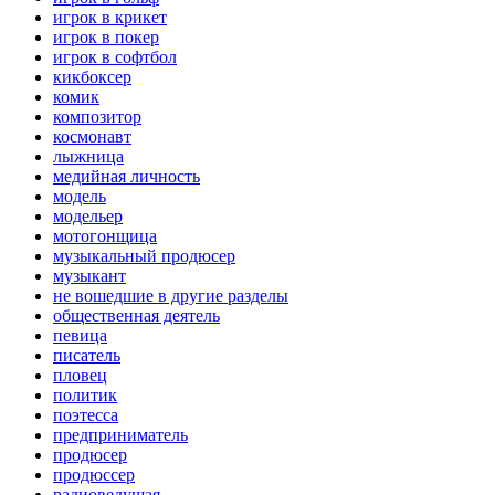
игрок в крикет
игрок в покер
игрок в софтбол
кикбоксер
комик
композитор
космонавт
лыжница
медийная личность
модель
модельер
мотогонщица
музыкальный продюсер
музыкант
не вошедшие в другие разделы
общественная деятель
певица
писатель
пловец
политик
поэтесса
предприниматель
продюсер
продюссер
радиоведущая