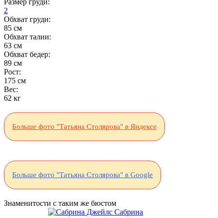
Размер груди:
2
Обхват груди:
85 см
Обхват талии:
63 см
Обхват бедер:
89 см
Рост:
175 см
Вес:
62 кг
Больше фото "Татьяна Столярова" в Яндексе
Больше фото "Татьяна Столярова" в Google
Знаменитости с таким же бюстом
Сабрина