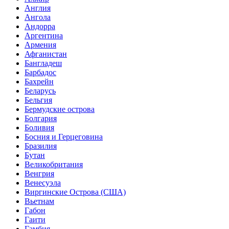
Англия
Ангола
Андорра
Аргентина
Армения
Афганистан
Бангладеш
Барбадос
Бахрейн
Беларусь
Бельгия
Бермудские острова
Болгария
Боливия
Босния и Герцеговина
Бразилия
Бутан
Великобритания
Венгрия
Венесуэла
Виргинские Острова (США)
Вьетнам
Габон
Гаити
Гамбия