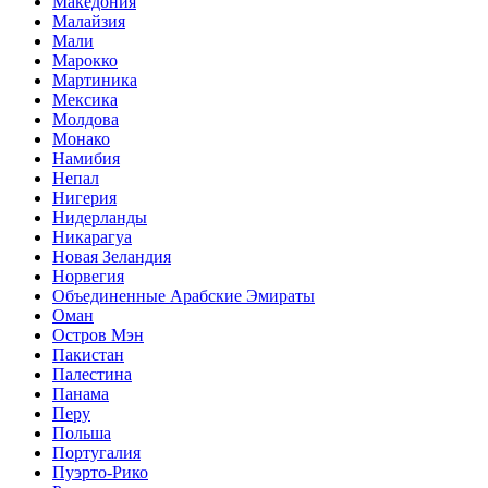
Македония
Малайзия
Мали
Марокко
Мартиника
Мексика
Молдова
Монако
Намибия
Непал
Нигерия
Нидерланды
Никарагуа
Новая Зеландия
Норвегия
Объединенные Арабские Эмираты
Оман
Остров Мэн
Пакистан
Палестина
Панама
Перу
Польша
Португалия
Пуэрто-Рико