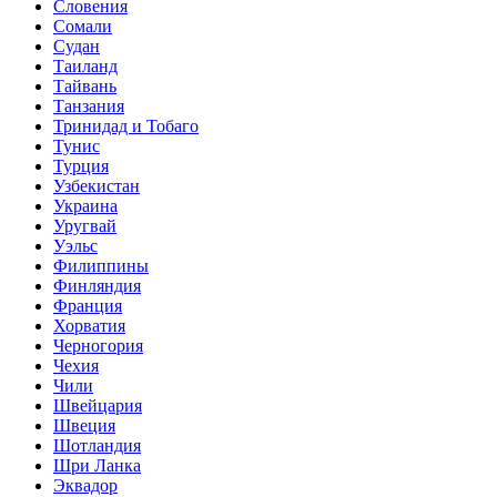
Словения
Сомали
Судан
Таиланд
Тайвань
Танзания
Тринидад и Тобаго
Тунис
Турция
Узбекистан
Украина
Уругвай
Уэльс
Филиппины
Финляндия
Франция
Хорватия
Черногория
Чехия
Чили
Швейцария
Швеция
Шотландия
Шри Ланка
Эквадор