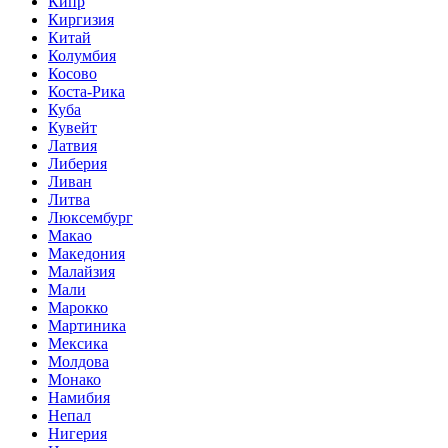
Кипр
Киргизия
Китай
Колумбия
Косово
Коста-Рика
Куба
Кувейт
Латвия
Либерия
Ливан
Литва
Люксембург
Макао
Македония
Малайзия
Мали
Марокко
Мартиника
Мексика
Молдова
Монако
Намибия
Непал
Нигерия