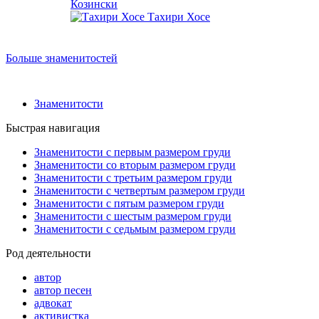
Козински
Тахири Хосе
Больше знаменитостей
Знаменитости
Быстрая навигация
Знаменитости с первым размером груди
Знаменитости со вторым размером груди
Знаменитости с третьим размером груди
Знаменитости с четвертым размером груди
Знаменитости с пятым размером груди
Знаменитости с шестым размером груди
Знаменитости с седьмым размером груди
Род деятельности
автор
автор песен
адвокат
активистка