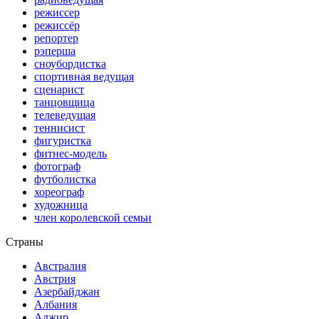
режиссер
режиссёр
репортер
рэперша
сноубордистка
спортивная ведущая
сценарист
танцовщица
телеведущая
теннисист
фигуристка
фитнес-модель
фотограф
футболистка
хореограф
художница
член королевской семьи
Страны
Австралия
Австрия
Азербайджан
Албания
Алжир