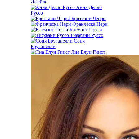
Джейлс
Анна Делло
Руссо
Бриттани Черри
Франческа Нери
Клеманс Поэзи
Тиффани Руссо
Соня
Бруганелли
Лиа Елуи Гинет