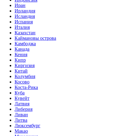
Иран
Ирландия
Исландия
Испания
Италия
Казахстан
Каймановы острова
Камбоджа
Канада
Кения
Кипр
Киргизия
Китай
Колумбия
Косово
Коста-Рика
Куба
Кувейт
Латвия
Либерия
Ливан
Литва
Люксембург
Макао