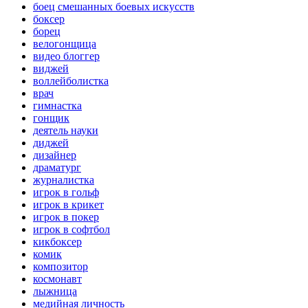
боец смешанных боевых искусств
боксер
борец
велогонщица
видео блоггер
виджей
воллейболистка
врач
гимнастка
гонщик
деятель науки
диджей
дизайнер
драматург
журналистка
игрок в гольф
игрок в крикет
игрок в покер
игрок в софтбол
кикбоксер
комик
композитор
космонавт
лыжница
медийная личность