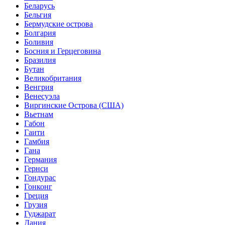
Беларусь
Бельгия
Бермудские острова
Болгария
Боливия
Босния и Герцеговина
Бразилия
Бутан
Великобритания
Венгрия
Венесуэла
Виргинские Острова (США)
Вьетнам
Габон
Гаити
Гамбия
Гана
Германия
Гернси
Гондурас
Гонконг
Греция
Грузия
Гуджарат
Дания