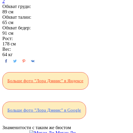
2
Обхват груди:
89 см
Обхват талии:
65 см
Обхват бедер:
91 см
Рост:
178 см
Вес:
64 кг
Больше фото "Лора Дэннис" в Яндексе
Больше фото "Лора Дэннис" в Google
Знаменитости с таким же бюстом
Меган Ли