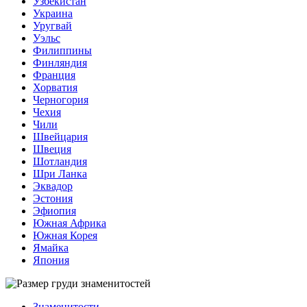
Узбекистан
Украина
Уругвай
Уэльс
Филиппины
Финляндия
Франция
Хорватия
Черногория
Чехия
Чили
Швейцария
Швеция
Шотландия
Шри Ланка
Эквадор
Эстония
Эфиопия
Южная Африка
Южная Корея
Ямайка
Япония
Знаменитости