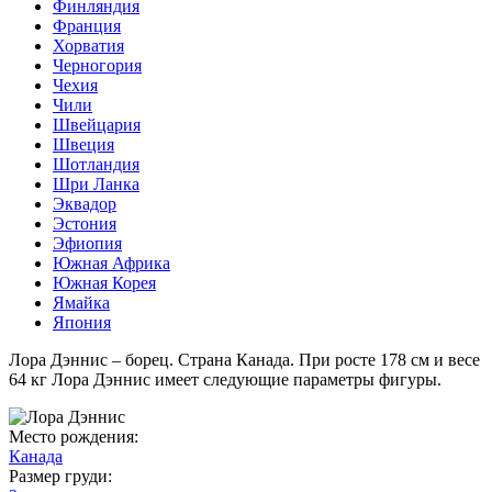
Финляндия
Франция
Хорватия
Черногория
Чехия
Чили
Швейцария
Швеция
Шотландия
Шри Ланка
Эквадор
Эстония
Эфиопия
Южная Африка
Южная Корея
Ямайка
Япония
Лора Дэннис – борец. Страна Канада. При росте 178 см и весе
64 кг Лора Дэннис имеет следующие параметры фигуры.
Место рождения:
Канада
Размер груди: