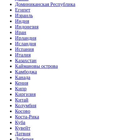
Доминиканская Республика
Египет
Израиль
Индия
Индонезия
Иран
Ирландия
Исландия
Испания
Италия
Казахстан
Каймановы острова
Камбоджа
Канада
Кения
Кипр
Киргизия
Китай
Колумбия
Косово
Коста-Рика
Куба
Кувейт
Латвия
Либерия