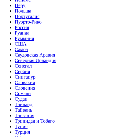
Перу
Польша
Португалия
Пуэрто-Рико
Россия
Руанда
Румыния
США
Самоа
Саудовская Аравия
Северная Ирландия
Сенегал
Сербия
Сингапур
Словакия
Словения
Сомали
Судан
Таиланд
Тайвань
Танзания
Тринидад и Тобаго
Тунис
Турция