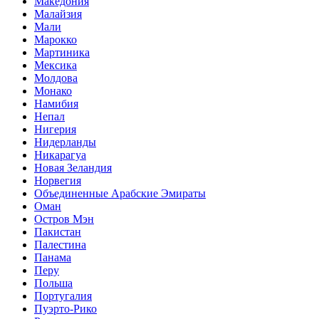
Македония
Малайзия
Мали
Марокко
Мартиника
Мексика
Молдова
Монако
Намибия
Непал
Нигерия
Нидерланды
Никарагуа
Новая Зеландия
Норвегия
Объединенные Арабские Эмираты
Оман
Остров Мэн
Пакистан
Палестина
Панама
Перу
Польша
Португалия
Пуэрто-Рико