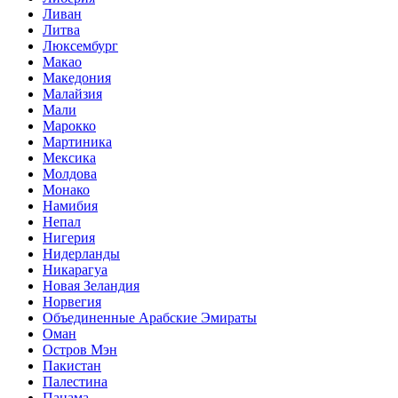
Ливан
Литва
Люксембург
Макао
Македония
Малайзия
Мали
Марокко
Мартиника
Мексика
Молдова
Монако
Намибия
Непал
Нигерия
Нидерланды
Никарагуа
Новая Зеландия
Норвегия
Объединенные Арабские Эмираты
Оман
Остров Мэн
Пакистан
Палестина
Панама