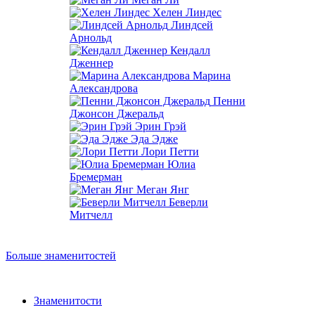
Хелен Линдес
Линдсей
Арнольд
Кендалл
Дженнер
Марина
Александрова
Пенни
Джонсон Джеральд
Эрин Грэй
Эда Эдже
Лори Петти
Юлиа
Бремерман
Меган Янг
Беверли
Митчелл
Больше знаменитостей
Знаменитости