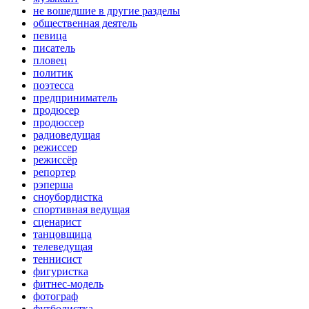
не вошедшие в другие разделы
общественная деятель
певица
писатель
пловец
политик
поэтесса
предприниматель
продюсер
продюссер
радиоведущая
режиссер
режиссёр
репортер
рэперша
сноубордистка
спортивная ведущая
сценарист
танцовщица
телеведущая
теннисист
фигуристка
фитнес-модель
фотограф
футболистка