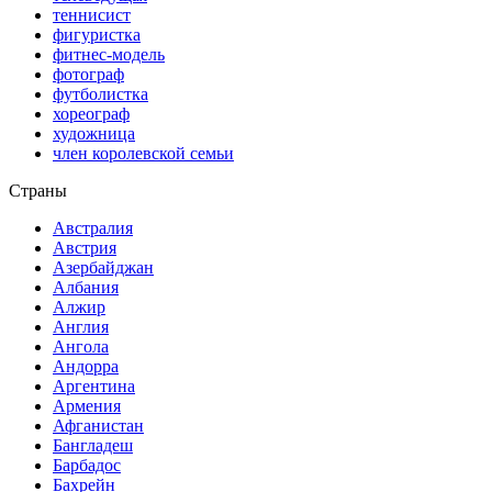
теннисист
фигуристка
фитнес-модель
фотограф
футболистка
хореограф
художница
член королевской семьи
Страны
Австралия
Австрия
Азербайджан
Албания
Алжир
Англия
Ангола
Андорра
Аргентина
Армения
Афганистан
Бангладеш
Барбадос
Бахрейн