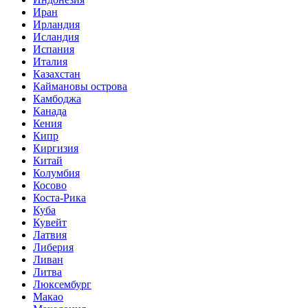
Иран
Ирландия
Исландия
Испания
Италия
Казахстан
Каймановы острова
Камбоджа
Канада
Кения
Кипр
Киргизия
Китай
Колумбия
Косово
Коста-Рика
Куба
Кувейт
Латвия
Либерия
Ливан
Литва
Люксембург
Макао