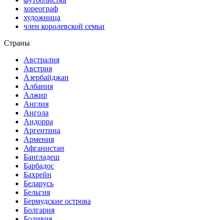
хореограф
художница
член королевской семьи
Страны
Австралия
Австрия
Азербайджан
Албания
Алжир
Англия
Ангола
Андорра
Аргентина
Армения
Афганистан
Бангладеш
Барбадос
Бахрейн
Беларусь
Бельгия
Бермудские острова
Болгария
Боливия