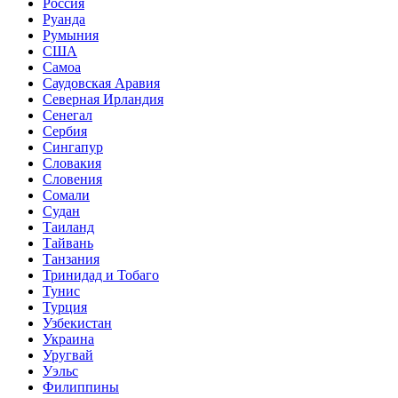
Россия
Руанда
Румыния
США
Самоа
Саудовская Аравия
Северная Ирландия
Сенегал
Сербия
Сингапур
Словакия
Словения
Сомали
Судан
Таиланд
Тайвань
Танзания
Тринидад и Тобаго
Тунис
Турция
Узбекистан
Украина
Уругвай
Уэльс
Филиппины