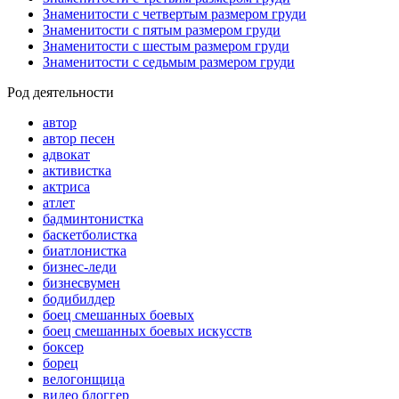
Знаменитости с четвертым размером груди
Знаменитости с пятым размером груди
Знаменитости с шестым размером груди
Знаменитости с седьмым размером груди
Род деятельности
автор
автор песен
адвокат
активистка
актриса
атлет
бадминтонистка
баскетболистка
биатлонистка
бизнес-леди
бизнесвумен
бодибилдер
боец смешанных боевых
боец смешанных боевых искусств
боксер
борец
велогонщица
видео блоггер