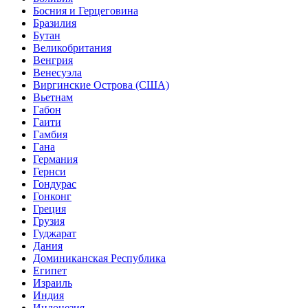
Босния и Герцеговина
Бразилия
Бутан
Великобритания
Венгрия
Венесуэла
Виргинские Острова (США)
Вьетнам
Габон
Гаити
Гамбия
Гана
Германия
Гернси
Гондурас
Гонконг
Греция
Грузия
Гуджарат
Дания
Доминиканская Республика
Египет
Израиль
Индия
Индонезия