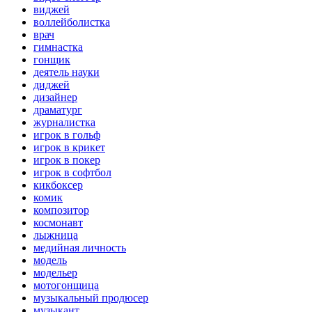
виджей
воллейболистка
врач
гимнастка
гонщик
деятель науки
диджей
дизайнер
драматург
журналистка
игрок в гольф
игрок в крикет
игрок в покер
игрок в софтбол
кикбоксер
комик
композитор
космонавт
лыжница
медийная личность
модель
модельер
мотогонщица
музыкальный продюсер
музыкант