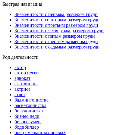
Быстрая навигация
Знаменитости с первым размером груди
Знаменитости со вторым размером груди
Знаменитости с третьим размером груди
Знаменитости с четвертым размером груди
Знаменитости с пятым размером груди
Знаменитости с шестым размером груди
Знаменитости с седьмым размером груди
Род деятельности
автор
автор песен
адвокат
активистка
актриса
атлет
бадминтонистка
баскетболистка
биатлонистка
бизнес-леди
бизнесвумен
бодибилдер
боец смешанных боевых