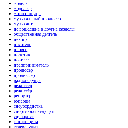
модель
модельер
мотогонщица
музыкальный продюсер
музыкант
не вошедшие в другие разделы
общественная деятель
певица
писатель
пловец
политик
поэтесса
предприниматель
продюсер
продюссер
радиоведущая
режиссер
режиссёр
репортер
рэперша
сноубордистка
спортивная ведущая
сценарист
танцовщица
телеведущая