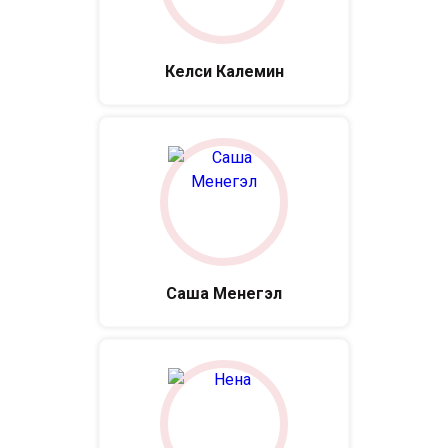
Келси Калемин
Саша Менегэл