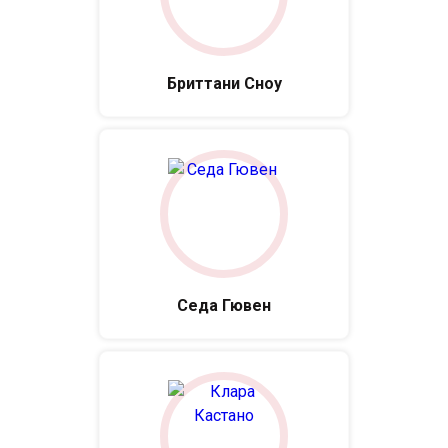
Бриттани Сноу
Седа Гювен