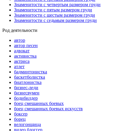
Знаменитости с четвертым размером груди
Знаменитости с пятым размером груди
Знаменитости с шестым размером груди
Знаменитости с седьмым размером груди
Род деятельности
автор
автор песен
адвокат
активистка
актриса
атлет
бадминтонистка
баскетболистка
биатлонистка
бизнес-леди
бизнесвумен
бодибилдер
боец смешанных боевых
боец смешанных боевых искусств
боксер
борец
велогонщица
видео блоггер