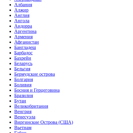
Албания
Алжир
Англия
Ангола
Андорра
Аргентина
Армения
Афганистан
Бангладеш
Барбадос
Бахрейн
Беларусь
Бельгия
Бермудские острова
Болгария
Боливия
Босния и Герцеговина
Бразилия
Бутан
Великобритания
Венгрия
Венесуэла
Виргинские Острова (США)
Вьетнам
Габон