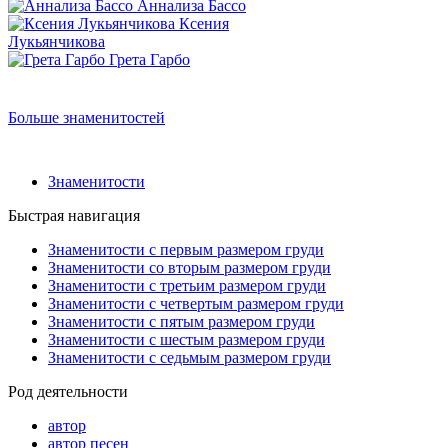
Аннализа Бассо
Ксения
Лукьянчикова
Грета Гарбо
Больше знаменитостей
Знаменитости
Быстрая навигация
Знаменитости с первым размером груди
Знаменитости со вторым размером груди
Знаменитости с третьим размером груди
Знаменитости с четвертым размером груди
Знаменитости с пятым размером груди
Знаменитости с шестым размером груди
Знаменитости с седьмым размером груди
Род деятельности
автор
автор песен