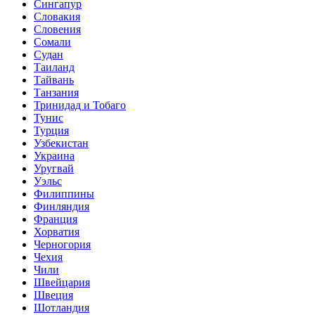
Сингапур
Словакия
Словения
Сомали
Судан
Таиланд
Тайвань
Танзания
Тринидад и Тобаго
Тунис
Турция
Узбекистан
Украина
Уругвай
Уэльс
Филиппины
Финляндия
Франция
Хорватия
Черногория
Чехия
Чили
Швейцария
Швеция
Шотландия