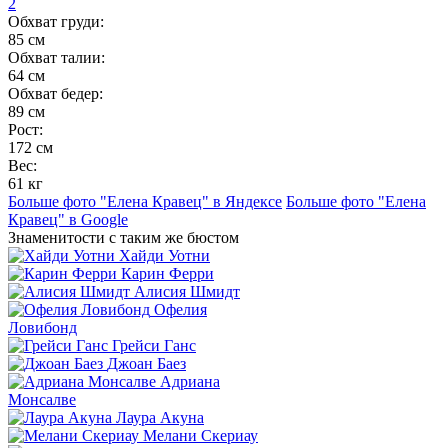
2
Обхват груди:
85 см
Обхват талии:
64 см
Обхват бедер:
89 см
Рост:
172 см
Вес:
61 кг
Больше фото "Елена Кравец" в Яндексе
Больше фото "Елена
Кравец" в Google
Знаменитости с таким же бюстом
Хайди Уотни
Карин Ферри
Алисия Шмидт
Офелия
Ловибонд
Грейси Ганс
Джоан Баез
Адриана
Монсалве
Лаура Акуна
Мелани Скериау