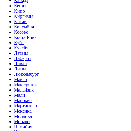
Канада
Кения
Кипр
Киргизия
Китай
Колумбия
Косово
Коста-Рика
Куба
Кувейт
Латвия
Либерия
Ливан
Литва
Люксембург
Макао
Македония
Малайзия
Мали
Марокко
Мартиника
Мексика
Молдова
Монако
Намибия