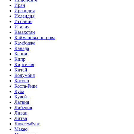
Иран
Ирландия
Исландия
Испания
Италия
Казахстан
Каймановы острова
Камбоджа
Канада
Кения
Кипр
Киргизия
Китай
Колумбия
Косово
Коста-Рика
Куба
Кувейт
Латвия
Либерия
Ливан
Литва
Люксембург
Макао