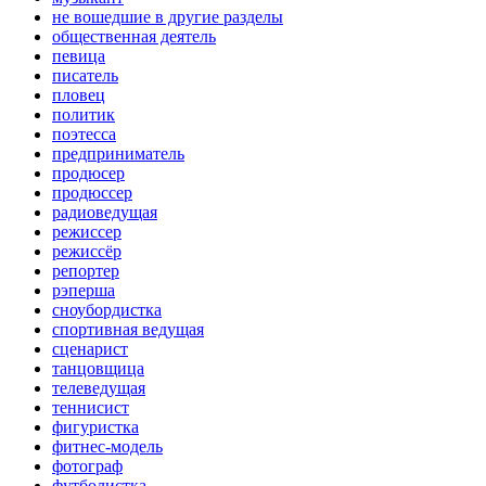
не вошедшие в другие разделы
общественная деятель
певица
писатель
пловец
политик
поэтесса
предприниматель
продюсер
продюссер
радиоведущая
режиссер
режиссёр
репортер
рэперша
сноубордистка
спортивная ведущая
сценарист
танцовщица
телеведущая
теннисист
фигуристка
фитнес-модель
фотограф
футболистка