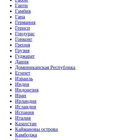
Гаити
Гамбия
Гана
Германия
Гернси
Гондурас
Гонконг
Греция
Грузия
Гуджарат
Дания
Доминиканская Республика
Египет
Израиль
Индия
Индонезия
Иран
Ирландия
Исландия
Испания
Италия
Казахстан
Каймановы острова
Камбоджа