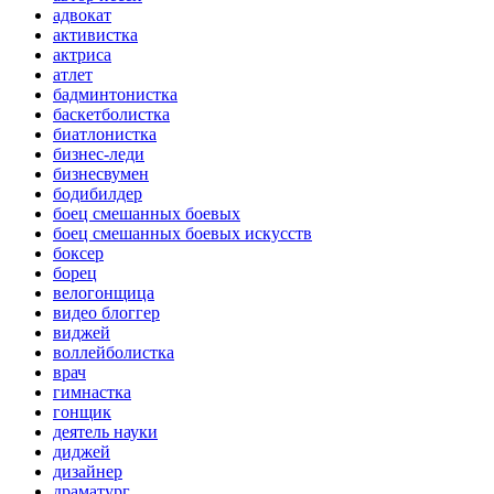
адвокат
активистка
актриса
атлет
бадминтонистка
баскетболистка
биатлонистка
бизнес-леди
бизнесвумен
бодибилдер
боец смешанных боевых
боец смешанных боевых искусств
боксер
борец
велогонщица
видео блоггер
виджей
воллейболистка
врач
гимнастка
гонщик
деятель науки
диджей
дизайнер
драматург