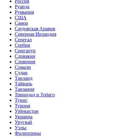
Россия
Руанда
Румыния
США
Самоа
Саудовская Аравия
Северная Ирландия
Сенегал
Сербия
Сингапур
Словакия
Словения
Сомали
Судан
Таиланд
Тайвань
Танзания
Тринидад и Тобаго
Тунис
Турция
Узбекистан
Украина
Уругвай
Уэльс
Филиппины