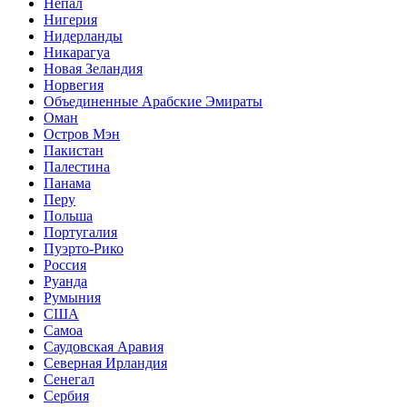
Непал
Нигерия
Нидерланды
Никарагуа
Новая Зеландия
Норвегия
Объединенные Арабские Эмираты
Оман
Остров Мэн
Пакистан
Палестина
Панама
Перу
Польша
Португалия
Пуэрто-Рико
Россия
Руанда
Румыния
США
Самоа
Саудовская Аравия
Северная Ирландия
Сенегал
Сербия