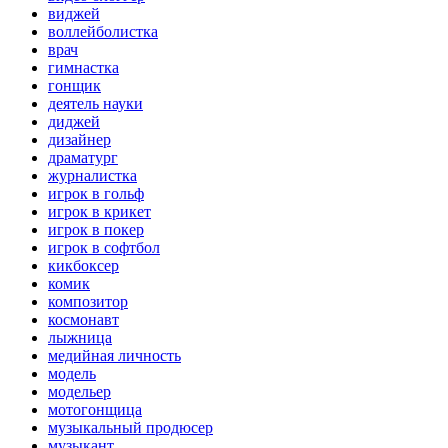
виджей
воллейболистка
врач
гимнастка
гонщик
деятель науки
диджей
дизайнер
драматург
журналистка
игрок в гольф
игрок в крикет
игрок в покер
игрок в софтбол
кикбоксер
комик
композитор
космонавт
лыжница
медийная личность
модель
модельер
мотогонщица
музыкальный продюсер
музыкант