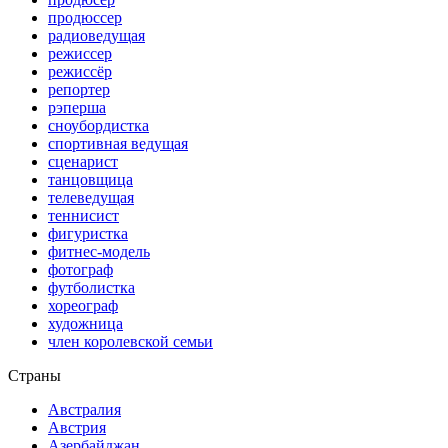
продюссер
радиоведущая
режиссер
режиссёр
репортер
рэперша
сноубордистка
спортивная ведущая
сценарист
танцовщица
телеведущая
теннисист
фигуристка
фитнес-модель
фотограф
футболистка
хореограф
художница
член королевской семьи
Страны
Австралия
Австрия
Азербайджан