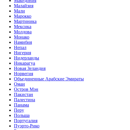
Македония
Малайзия
Мали
Марокко
Мартиника
Мексика
Молдова
Монако
Намибия
Непал
Нигерия
Нидерланды
Никарагуа
Новая Зеландия
Норвегия
Объединенные Арабские Эмираты
Оман
Остров Мэн
Пакистан
Палестина
Панама
Перу
Польша
Португалия
Пуэрто-Рико