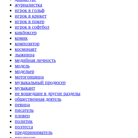
журналистка
игрок в гольф
игрок в крикет
игрок в покер
игрок в софтбол
кикбоксер
комик
композитор
космонавт
лыжница
медийная личность
модель
модельер
мотогонщица
музыкальный продюсер
музыкант
не вошедшие в другие разделы
общественная деятель
певица
писатель
пловец
политик
поэтесса
предприниматель
продюсер