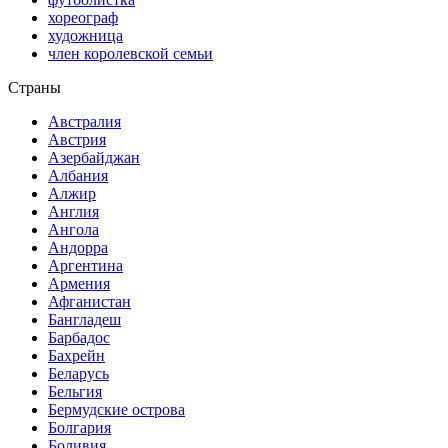
хореограф
художница
член королевской семьи
Страны
Австралия
Австрия
Азербайджан
Албания
Алжир
Англия
Ангола
Андорра
Аргентина
Армения
Афганистан
Бангладеш
Барбадос
Бахрейн
Беларусь
Бельгия
Бермудские острова
Болгария
Боливия