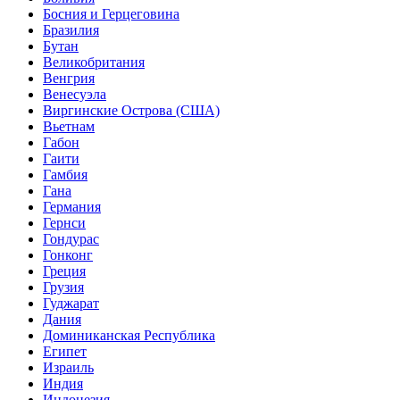
Босния и Герцеговина
Бразилия
Бутан
Великобритания
Венгрия
Венесуэла
Виргинские Острова (США)
Вьетнам
Габон
Гаити
Гамбия
Гана
Германия
Гернси
Гондурас
Гонконг
Греция
Грузия
Гуджарат
Дания
Доминиканская Республика
Египет
Израиль
Индия
Индонезия