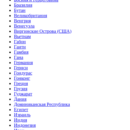
Бразилия
Бутан
Великобритания
Венгрия
Венесуэла
Виргинские Острова (США)
Вьетнам
Габон
Гаити
Гамбия
Гана
Германия
Гернси
Гондурас
Гонконг
Греция
Грузия
Гуджарат
Дания
Доминиканская Республика
Египет
Израиль
Индия
Индонезия