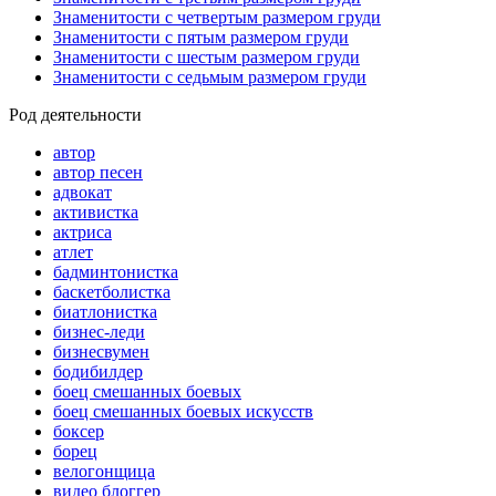
Знаменитости с четвертым размером груди
Знаменитости с пятым размером груди
Знаменитости с шестым размером груди
Знаменитости с седьмым размером груди
Род деятельности
автор
автор песен
адвокат
активистка
актриса
атлет
бадминтонистка
баскетболистка
биатлонистка
бизнес-леди
бизнесвумен
бодибилдер
боец смешанных боевых
боец смешанных боевых искусств
боксер
борец
велогонщица
видео блоггер