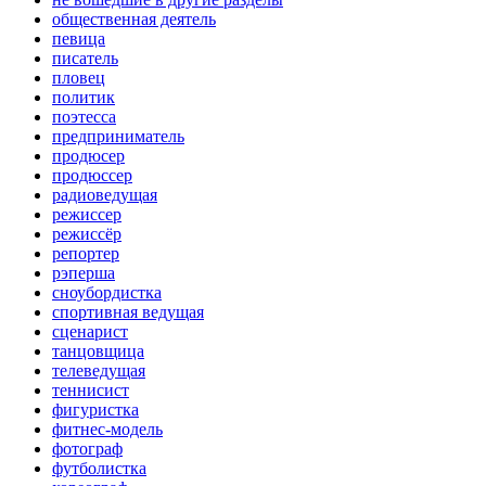
общественная деятель
певица
писатель
пловец
политик
поэтесса
предприниматель
продюсер
продюссер
радиоведущая
режиссер
режиссёр
репортер
рэперша
сноубордистка
спортивная ведущая
сценарист
танцовщица
телеведущая
теннисист
фигуристка
фитнес-модель
фотограф
футболистка