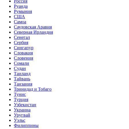
Россия
Руанда
Румыния
США
Самоа
Саудовская Аравия
Северная Ирландия
Сенегал
Сербия
Сингапур
Словакия
Словения
Сомали
Судан
Таиланд
Тайвань
Танзания
Тринидад и Тобаго
Тунис
Турция
Узбекистан
Украина
Уругвай
Уэльс
Филиппины