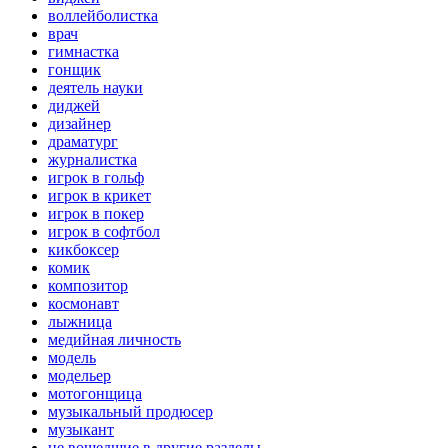
воллейболистка
врач
гимнастка
гонщик
деятель науки
диджей
дизайнер
драматург
журналистка
игрок в гольф
игрок в крикет
игрок в покер
игрок в софтбол
кикбоксер
комик
композитор
космонавт
лыжница
медийная личность
модель
модельер
мотогонщица
музыкальный продюсер
музыкант
не вошедшие в другие разделы