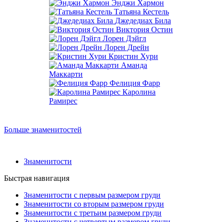
Энджи Хармон
Татьяна Кестель
Джедедиах Била
Виктория Остин
Лорен Дэйгл
Лорен Дрейн
Кристин Хури
Аманда
Маккарти
Фелиция Фарр
Каролина
Рамирес
Больше знаменитостей
Знаменитости
Быстрая навигация
Знаменитости с первым размером груди
Знаменитости со вторым размером груди
Знаменитости с третьим размером груди
Знаменитости с четвертым размером груди