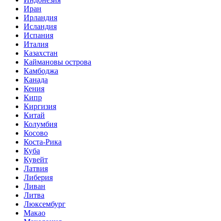
Иран
Ирландия
Исландия
Испания
Италия
Казахстан
Каймановы острова
Камбоджа
Канада
Кения
Кипр
Киргизия
Китай
Колумбия
Косово
Коста-Рика
Куба
Кувейт
Латвия
Либерия
Ливан
Литва
Люксембург
Макао