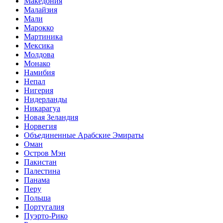
Македония
Малайзия
Мали
Марокко
Мартиника
Мексика
Молдова
Монако
Намибия
Непал
Нигерия
Нидерланды
Никарагуа
Новая Зеландия
Норвегия
Объединенные Арабские Эмираты
Оман
Остров Мэн
Пакистан
Палестина
Панама
Перу
Польша
Португалия
Пуэрто-Рико