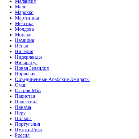
Малайзия
Мали
Марокко
Мартиника
Мексика
Молдова
Монако
Намибия
Непал
Нигерия
Нидерланды
Никарагуа
Новая Зеландия
Норвегия
Объединенные Арабские Эмираты
Оман
Остров Мэн
Пакистан
Палестина
Панама
Перу
Польша
Португалия
Пуэрто-Рико
Россия