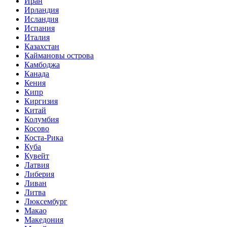
Иран
Ирландия
Исландия
Испания
Италия
Казахстан
Каймановы острова
Камбоджа
Канада
Кения
Кипр
Киргизия
Китай
Колумбия
Косово
Коста-Рика
Куба
Кувейт
Латвия
Либерия
Ливан
Литва
Люксембург
Макао
Македония