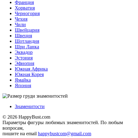
Франция
Хорватия
Черногория
Чехия
Чили
Швейцария
Швеция
Шотландия
Шри Ланка
Эквадор
Эстония
Эфиопия
Южная Африка
Южная Корея
Ямайка
Япония
Знаменитости
© 2026 HappyBust.com
Параметры фигуры любимых знаменитостей. По любым
вопросам,
пишите на email
happybustcom@gmail.com