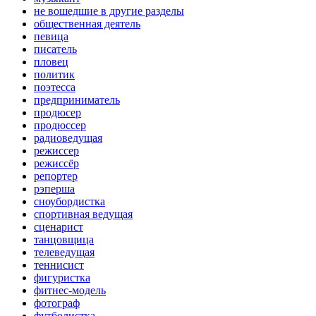
не вошедшие в другие разделы
общественная деятель
певица
писатель
пловец
политик
поэтесса
предприниматель
продюсер
продюссер
радиоведущая
режиссер
режиссёр
репортер
рэперша
сноубордистка
спортивная ведущая
сценарист
танцовщица
телеведущая
теннисист
фигуристка
фитнес-модель
фотограф
футболистка