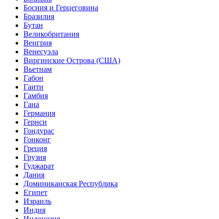
Босния и Герцеговина
Бразилия
Бутан
Великобритания
Венгрия
Венесуэла
Виргинские Острова (США)
Вьетнам
Габон
Гаити
Гамбия
Гана
Германия
Гернси
Гондурас
Гонконг
Греция
Грузия
Гуджарат
Дания
Доминиканская Республика
Египет
Израиль
Индия
Индонезия