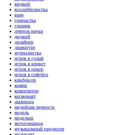
виджей
воллейболистка
врач
гимнастка
гонщик
деятель науки
диджей
дизайнер
драматург
журналистка
игрок в гольф
игрок в крикет
игрок в покер
игрок в софтбол
кикбоксер
комик
композитор
космонавт
лыжница
медийная личность
модель
модельер
мотогонщица
музыкальный продюсер
музыкант