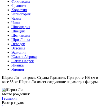
Финляндия
Франция
Хорватия
Черногория
Чехия
Чили
Швейцария
Швеция
Шотландия
Шри Ланка
Эквадор
Эстония
Эфиопия
Южная Африка
Южная Корея
Ямайка
Япония
Шерил Ли – актриса. Страна Германия. При росте 166 см и
весе 55 кг Шерил Ли имеет следующие параметры фигуры.
Место рождения:
Германия
Размер груди: