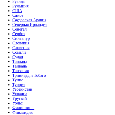
Руанда
Румыния
США
Самоа
Саудовская Аравия
Северная Ирландия
Сенегал
Сербия
Сингапур
Словакия
Словения
Сомали
Судан
Таиланд
Тайвань
Танзания
Тринидад и Тобаго
Тунис
Турция
Узбекистан
Украина
Уругвай
Уэльс
Филиппины
Финляндия