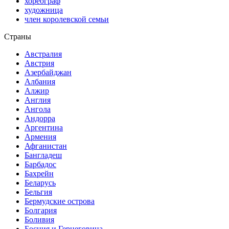
хореограф
художница
член королевской семьи
Страны
Австралия
Австрия
Азербайджан
Албания
Алжир
Англия
Ангола
Андорра
Аргентина
Армения
Афганистан
Бангладеш
Барбадос
Бахрейн
Беларусь
Бельгия
Бермудские острова
Болгария
Боливия
Босния и Герцеговина