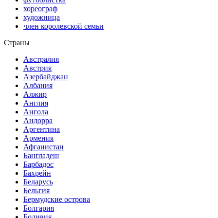
хореограф
художница
член королевской семьи
Страны
Австралия
Австрия
Азербайджан
Албания
Алжир
Англия
Ангола
Андорра
Аргентина
Армения
Афганистан
Бангладеш
Барбадос
Бахрейн
Беларусь
Бельгия
Бермудские острова
Болгария
Боливия