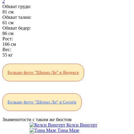
2
Обхват груди:
81 см
Обхват талии:
61 см
Обхват бедер:
86 см
Рост:
166 см
Вес:
55 кг
Больше фото "Шерил Ли" в Яндексе
Больше фото "Шерил Ли" в Google
Знаменитости с таким же бюстом
Келси Вингерт
Тина Мазе