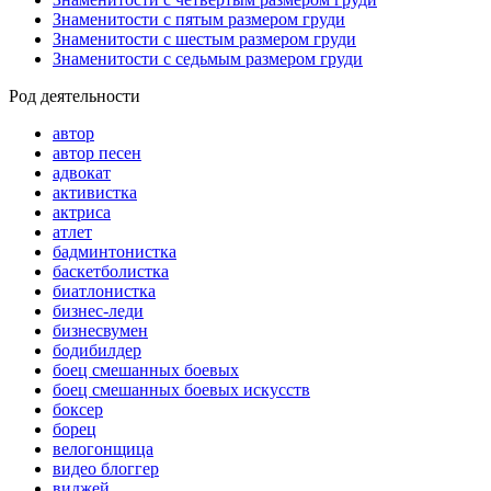
Знаменитости с пятым размером груди
Знаменитости с шестым размером груди
Знаменитости с седьмым размером груди
Род деятельности
автор
автор песен
адвокат
активистка
актриса
атлет
бадминтонистка
баскетболистка
биатлонистка
бизнес-леди
бизнесвумен
бодибилдер
боец смешанных боевых
боец смешанных боевых искусств
боксер
борец
велогонщица
видео блоггер
виджей