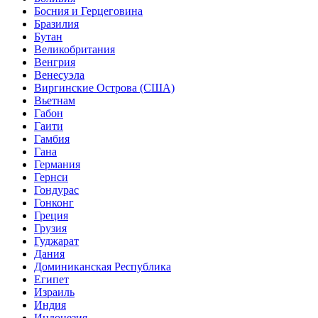
Босния и Герцеговина
Бразилия
Бутан
Великобритания
Венгрия
Венесуэла
Виргинские Острова (США)
Вьетнам
Габон
Гаити
Гамбия
Гана
Германия
Гернси
Гондурас
Гонконг
Греция
Грузия
Гуджарат
Дания
Доминиканская Республика
Египет
Израиль
Индия
Индонезия