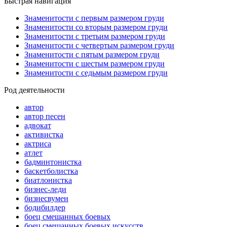
Быстрая навигация
Знаменитости с первым размером груди
Знаменитости со вторым размером груди
Знаменитости с третьим размером груди
Знаменитости с четвертым размером груди
Знаменитости с пятым размером груди
Знаменитости с шестым размером груди
Знаменитости с седьмым размером груди
Род деятельности
автор
автор песен
адвокат
активистка
актриса
атлет
бадминтонистка
баскетболистка
биатлонистка
бизнес-леди
бизнесвумен
бодибилдер
боец смешанных боевых
боец смешанных боевых искусств