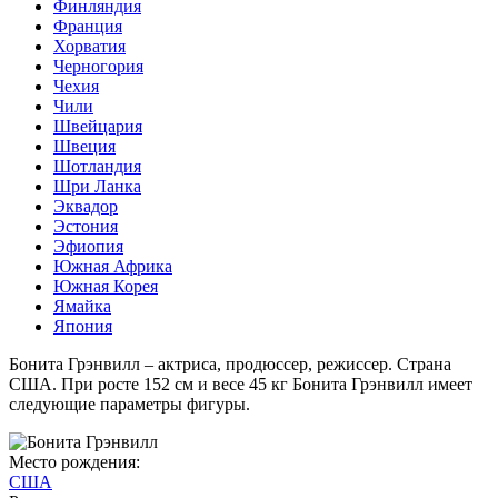
Финляндия
Франция
Хорватия
Черногория
Чехия
Чили
Швейцария
Швеция
Шотландия
Шри Ланка
Эквадор
Эстония
Эфиопия
Южная Африка
Южная Корея
Ямайка
Япония
Бонита Грэнвилл – актриса, продюссер, режиссер. Страна
США. При росте 152 см и весе 45 кг Бонита Грэнвилл имеет
следующие параметры фигуры.
Место рождения:
США