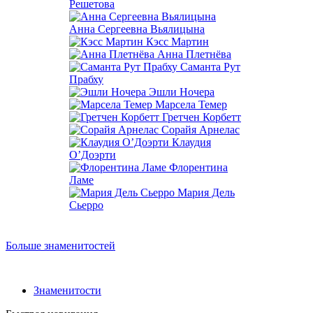
Решетова
Анна Сергеевна Вьялицына
Кэсс Мартин
Анна Плетнёва
Саманта Рут
Прабху
Эшли Ночера
Марсела Темер
Гретчен Корбетт
Сорайя Арнелас
Клаудия
О’Доэрти
Флорентина
Ламе
Мария Дель
Сьерро
Больше знаменитостей
Знаменитости