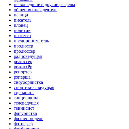
не вошедшие в другие разделы
общественная деятель
певица
писатель
пловец
политик
поэтесса
предприниматель
продюсер
продюссер
радиоведущая
режиссер
режиссёр
репортер
рэперша
сноубордистка
спортивная ведущая
сценарист
танцовщица
телеведущая
теннисист
фигуристка
фитнес-модель
фотограф
футболистка