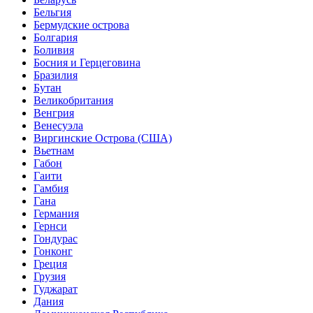
Бельгия
Бермудские острова
Болгария
Боливия
Босния и Герцеговина
Бразилия
Бутан
Великобритания
Венгрия
Венесуэла
Виргинские Острова (США)
Вьетнам
Габон
Гаити
Гамбия
Гана
Германия
Гернси
Гондурас
Гонконг
Греция
Грузия
Гуджарат
Дания