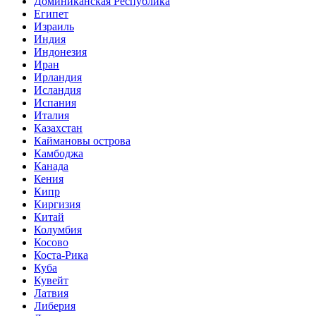
Доминиканская Республика
Египет
Израиль
Индия
Индонезия
Иран
Ирландия
Исландия
Испания
Италия
Казахстан
Каймановы острова
Камбоджа
Канада
Кения
Кипр
Киргизия
Китай
Колумбия
Косово
Коста-Рика
Куба
Кувейт
Латвия
Либерия