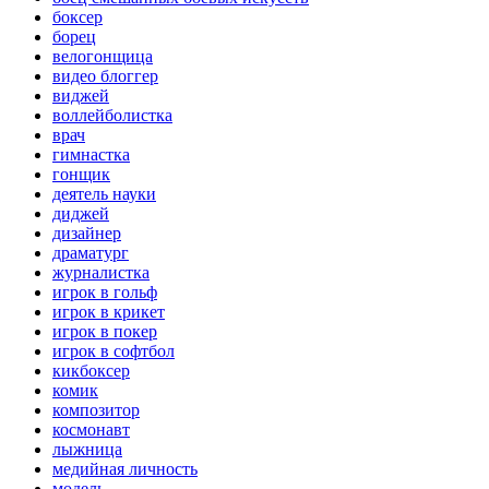
боксер
борец
велогонщица
видео блоггер
виджей
воллейболистка
врач
гимнастка
гонщик
деятель науки
диджей
дизайнер
драматург
журналистка
игрок в гольф
игрок в крикет
игрок в покер
игрок в софтбол
кикбоксер
комик
композитор
космонавт
лыжница
медийная личность
модель