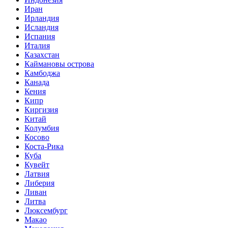
Иран
Ирландия
Исландия
Испания
Италия
Казахстан
Каймановы острова
Камбоджа
Канада
Кения
Кипр
Киргизия
Китай
Колумбия
Косово
Коста-Рика
Куба
Кувейт
Латвия
Либерия
Ливан
Литва
Люксембург
Макао