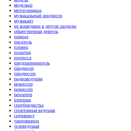
модельер
мотогонщица
музыкальный продюсер
музыкант
не вошедшие в другие разделы
общественная деятель
певица
писатель
пловец
политик
поэтесса
предприниматель
продюсер
продюссер
радиоведущая
режиссер
режиссёр
репортер
рэперша
сноубордистка
спортивная ведущая
сценарист
танцовщица
телеведущая