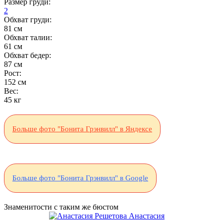
Размер груди:
2
Обхват груди:
81 см
Обхват талии:
61 см
Обхват бедер:
87 см
Рост:
152 см
Вес:
45 кг
Больше фото "Бонита Грэнвилл" в Яндексе
Больше фото "Бонита Грэнвилл" в Google
Знаменитости с таким же бюстом
Анастасия