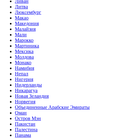
Ливан
Литва
Люксембург
Макао
Македония
Малайзия
Мали
Марокко
Мартиника
Мексика
Молдова
Монако
Намибия
Непал
Нигерия
Нидерланды
Никарагуа
Новая Зеландия
Норвегия
Объединенные Арабские Эмираты
Оман
Остров Мэн
Пакистан
Палестина
Панама