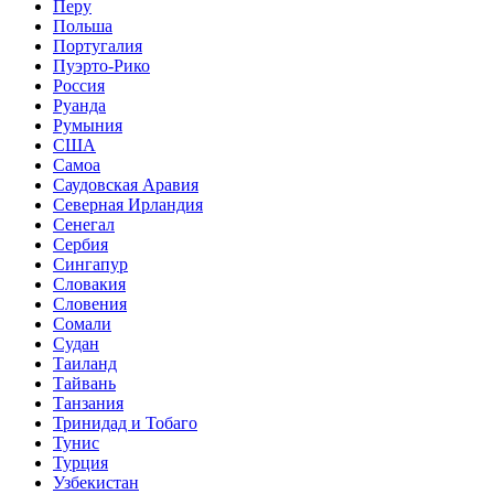
Перу
Польша
Португалия
Пуэрто-Рико
Россия
Руанда
Румыния
США
Самоа
Саудовская Аравия
Северная Ирландия
Сенегал
Сербия
Сингапур
Словакия
Словения
Сомали
Судан
Таиланд
Тайвань
Танзания
Тринидад и Тобаго
Тунис
Турция
Узбекистан