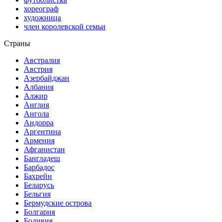
хореограф
художница
член королевской семьи
Страны
Австралия
Австрия
Азербайджан
Албания
Алжир
Англия
Ангола
Андорра
Аргентина
Армения
Афганистан
Бангладеш
Барбадос
Бахрейн
Беларусь
Бельгия
Бермудские острова
Болгария
Боливия