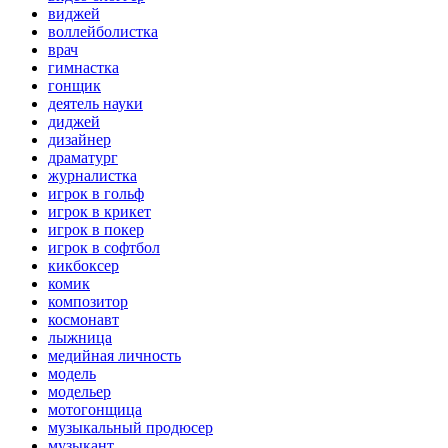
виджей
воллейболистка
врач
гимнастка
гонщик
деятель науки
диджей
дизайнер
драматург
журналистка
игрок в гольф
игрок в крикет
игрок в покер
игрок в софтбол
кикбоксер
комик
композитор
космонавт
лыжница
медийная личность
модель
модельер
мотогонщица
музыкальный продюсер
музыкант