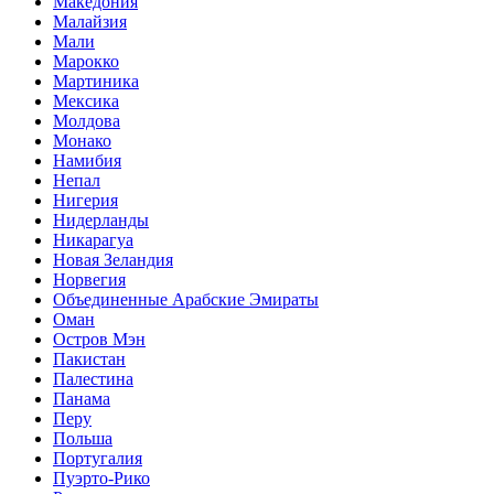
Македония
Малайзия
Мали
Марокко
Мартиника
Мексика
Молдова
Монако
Намибия
Непал
Нигерия
Нидерланды
Никарагуа
Новая Зеландия
Норвегия
Объединенные Арабские Эмираты
Оман
Остров Мэн
Пакистан
Палестина
Панама
Перу
Польша
Португалия
Пуэрто-Рико