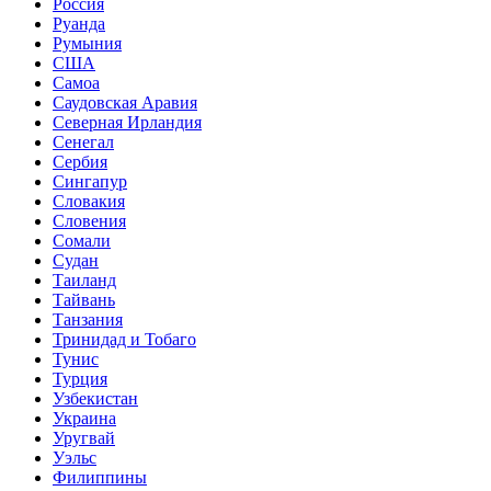
Россия
Руанда
Румыния
США
Самоа
Саудовская Аравия
Северная Ирландия
Сенегал
Сербия
Сингапур
Словакия
Словения
Сомали
Судан
Таиланд
Тайвань
Танзания
Тринидад и Тобаго
Тунис
Турция
Узбекистан
Украина
Уругвай
Уэльс
Филиппины