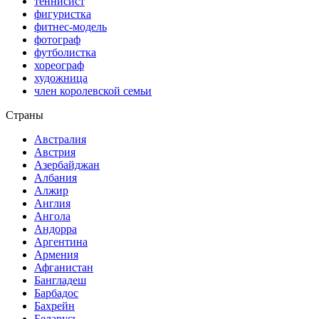
теннисист
фигуристка
фитнес-модель
фотограф
футболистка
хореограф
художница
член королевской семьи
Страны
Австралия
Австрия
Азербайджан
Албания
Алжир
Англия
Ангола
Андорра
Аргентина
Армения
Афганистан
Бангладеш
Барбадос
Бахрейн
Беларусь