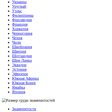
Украина
Уругвай
Уэльс
Филиппины
Финляндия
Франция
Хорватия
Черногория
Чехия
Чили
Швейцария
Швеция
Шотландия
Шри Ланка
Эквадор
Эстония
Эфиопия
Южная Африка
Южная Корея
Ямайка
Япония
Знаменитости