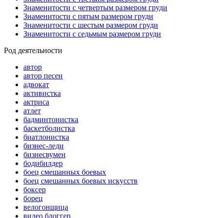
Знаменитости с четвертым размером груди
Знаменитости с пятым размером груди
Знаменитости с шестым размером груди
Знаменитости с седьмым размером груди
Род деятельности
автор
автор песен
адвокат
активистка
актриса
атлет
бадминтонистка
баскетболистка
биатлонистка
бизнес-леди
бизнесвумен
бодибилдер
боец смешанных боевых
боец смешанных боевых искусств
боксер
борец
велогонщица
видео блоггер