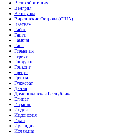
Великобритания
Венгрия
Венесуэла
Виргинские Острова (США)
Вьетнам
Габон
Гаити
Гамбия
Гана
Германия
Гернси
Гондурас
Гонконг
Греция
Грузия
Гуджарат
Дания
Доминиканская Республика
Египет
Израиль
Индия
Индонезия
Иран
Ирландия
Исландия