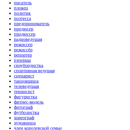
писатель
пловец
политик
поэтесса
предприниматель
продюсер
продюссер
радиоведущая
режиссер
режиссёр
репортер
рэперша
сноубордистка
спортивная ведущая
сценарист
танцовщица
телеведущая
теннисист
фигуристка
фитнес-модель
фотограф
футболистка
хореограф
художница
член королевской семьи