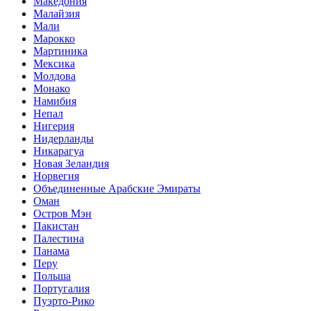
Македония
Малайзия
Мали
Марокко
Мартиника
Мексика
Молдова
Монако
Намибия
Непал
Нигерия
Нидерланды
Никарагуа
Новая Зеландия
Норвегия
Объединенные Арабские Эмираты
Оман
Остров Мэн
Пакистан
Палестина
Панама
Перу
Польша
Португалия
Пуэрто-Рико