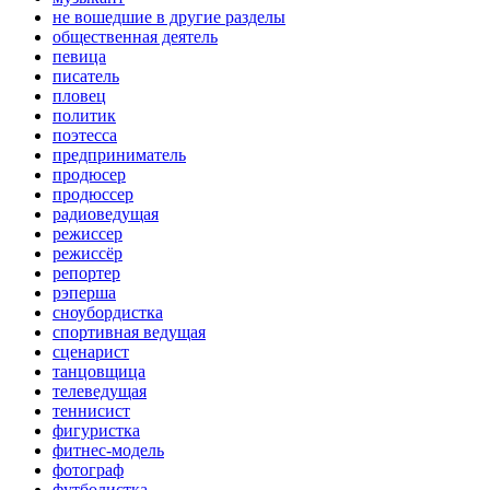
не вошедшие в другие разделы
общественная деятель
певица
писатель
пловец
политик
поэтесса
предприниматель
продюсер
продюссер
радиоведущая
режиссер
режиссёр
репортер
рэперша
сноубордистка
спортивная ведущая
сценарист
танцовщица
телеведущая
теннисист
фигуристка
фитнес-модель
фотограф
футболистка