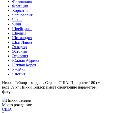
Финляндия
Франция
Хорватия
Черногория
Чехия
Чили
Швейцария
Швеция
Шотландия
Шри Ланка
Эквадор
Эстония
Эфиопия
Южная Африка
Южная Корея
Ямайка
Япония
Никки Тейлор – модель. Страна США. При росте 180 см и
весе 59 кг Никки Тейлор имеет следующие параметры
фигуры.
Место рождения:
США