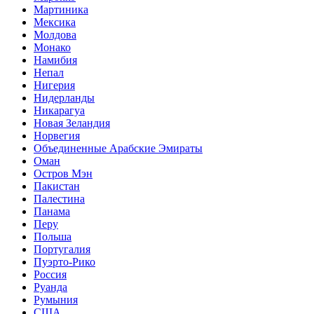
Мартиника
Мексика
Молдова
Монако
Намибия
Непал
Нигерия
Нидерланды
Никарагуа
Новая Зеландия
Норвегия
Объединенные Арабские Эмираты
Оман
Остров Мэн
Пакистан
Палестина
Панама
Перу
Польша
Португалия
Пуэрто-Рико
Россия
Руанда
Румыния
США