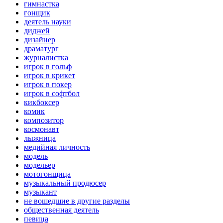
гимнастка
гонщик
деятель науки
диджей
дизайнер
драматург
журналистка
игрок в гольф
игрок в крикет
игрок в покер
игрок в софтбол
кикбоксер
комик
композитор
космонавт
лыжница
медийная личность
модель
модельер
мотогонщица
музыкальный продюсер
музыкант
не вошедшие в другие разделы
общественная деятель
певица