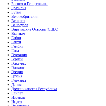
Босния и Герцеговина
Бразилия
Бутан
Великобритания
Венгрия
Венесуэла
Виргинские Острова (США)
Вьетнам
Габон
Гаити
Гамбия
Гана
Германия
Гернси
Гондурас
Гонконг
Греция
Грузия
Гуджарат
Дания
Доминиканская Республика
Египет
Израиль
Индия
Индонезия