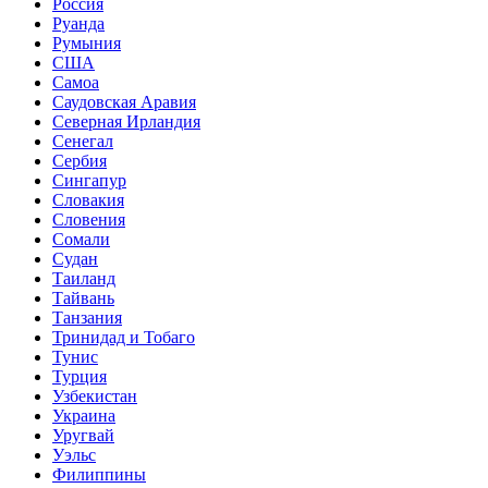
Россия
Руанда
Румыния
США
Самоа
Саудовская Аравия
Северная Ирландия
Сенегал
Сербия
Сингапур
Словакия
Словения
Сомали
Судан
Таиланд
Тайвань
Танзания
Тринидад и Тобаго
Тунис
Турция
Узбекистан
Украина
Уругвай
Уэльс
Филиппины