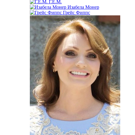
Г.Е.М.
Изабела Монер
Грейс Фиппс