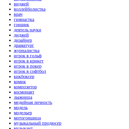
виджей
воллейболистка
врач
гимнастка
гонщик
деятель науки
диджей
дизайнер
драматург
журналистка
игрок в гольф
игрок в крикет
игрок в покер
игрок в софтбол
кикбоксер
комик
композитор
космонавт
лыжница
медийная личность
модель
модельер
мотогонщица
музыкальный продюсер
музыкант