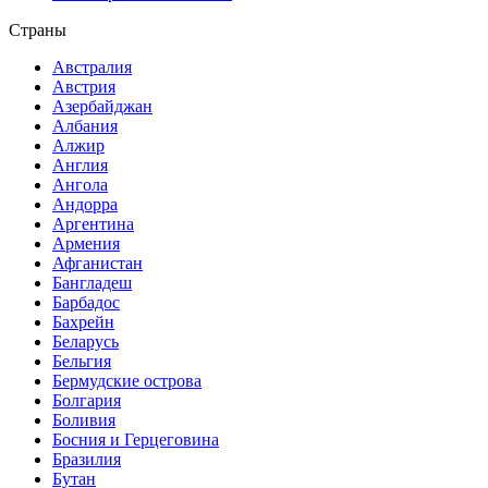
Страны
Австралия
Австрия
Азербайджан
Албания
Алжир
Англия
Ангола
Андорра
Аргентина
Армения
Афганистан
Бангладеш
Барбадос
Бахрейн
Беларусь
Бельгия
Бермудские острова
Болгария
Боливия
Босния и Герцеговина
Бразилия
Бутан