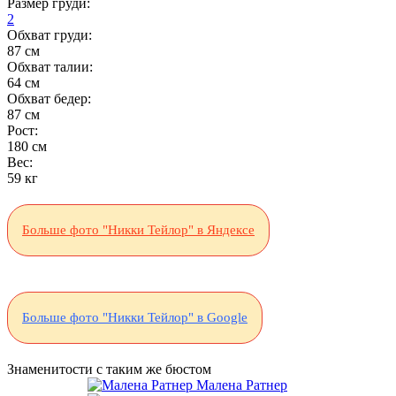
Размер груди:
2
Обхват груди:
87 см
Обхват талии:
64 см
Обхват бедер:
87 см
Рост:
180 см
Вес:
59 кг
Больше фото "Никки Тейлор" в Яндексе
Больше фото "Никки Тейлор" в Google
Знаменитости с таким же бюстом
Малена Ратнер