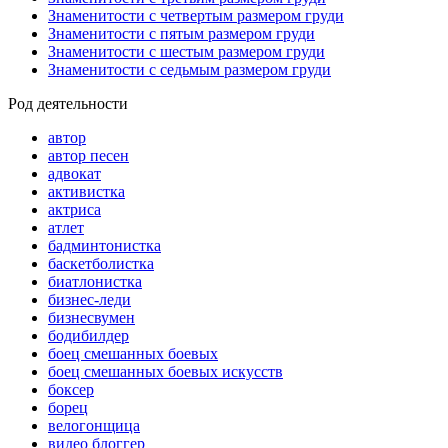
Знаменитости с четвертым размером груди
Знаменитости с пятым размером груди
Знаменитости с шестым размером груди
Знаменитости с седьмым размером груди
Род деятельности
автор
автор песен
адвокат
активистка
актриса
атлет
бадминтонистка
баскетболистка
биатлонистка
бизнес-леди
бизнесвумен
бодибилдер
боец смешанных боевых
боец смешанных боевых искусств
боксер
борец
велогонщица
видео блоггер