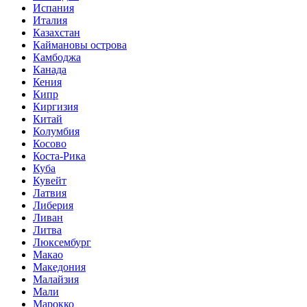
Испания
Италия
Казахстан
Каймановы острова
Камбоджа
Канада
Кения
Кипр
Киргизия
Китай
Колумбия
Косово
Коста-Рика
Куба
Кувейт
Латвия
Либерия
Ливан
Литва
Люксембург
Макао
Македония
Малайзия
Мали
Марокко