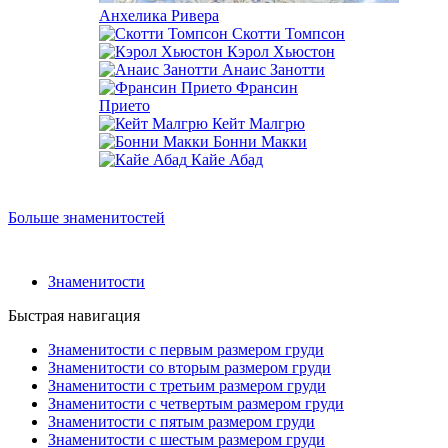
Анхелика Ривера
Скотти Томпсон
Кэрол Хьюстон
Анаис Занотти
Франсин
Прието
Кейт Малгрю
Бонни Макки
Кайе Абад
Больше знаменитостей
Знаменитости
Быстрая навигация
Знаменитости с первым размером груди
Знаменитости со вторым размером груди
Знаменитости с третьим размером груди
Знаменитости с четвертым размером груди
Знаменитости с пятым размером груди
Знаменитости с шестым размером груди