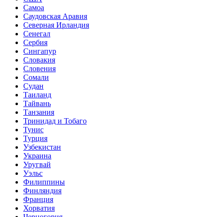
Самоа
Саудовская Аравия
Северная Ирландия
Сенегал
Сербия
Сингапур
Словакия
Словения
Сомали
Судан
Таиланд
Тайвань
Танзания
Тринидад и Тобаго
Тунис
Турция
Узбекистан
Украина
Уругвай
Уэльс
Филиппины
Финляндия
Франция
Хорватия
Черногория