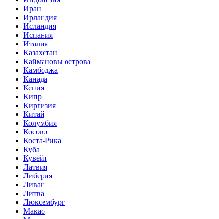
Иран
Ирландия
Исландия
Испания
Италия
Казахстан
Каймановы острова
Камбоджа
Канада
Кения
Кипр
Киргизия
Китай
Колумбия
Косово
Коста-Рика
Куба
Кувейт
Латвия
Либерия
Ливан
Литва
Люксембург
Макао