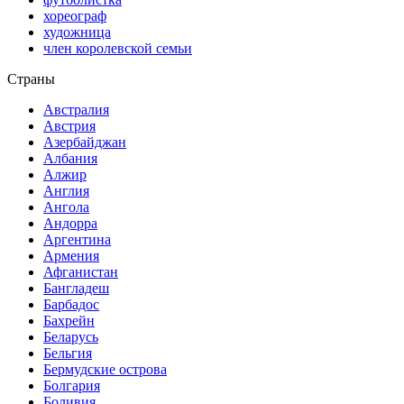
хореограф
художница
член королевской семьи
Страны
Австралия
Австрия
Азербайджан
Албания
Алжир
Англия
Ангола
Андорра
Аргентина
Армения
Афганистан
Бангладеш
Барбадос
Бахрейн
Беларусь
Бельгия
Бермудские острова
Болгария
Боливия