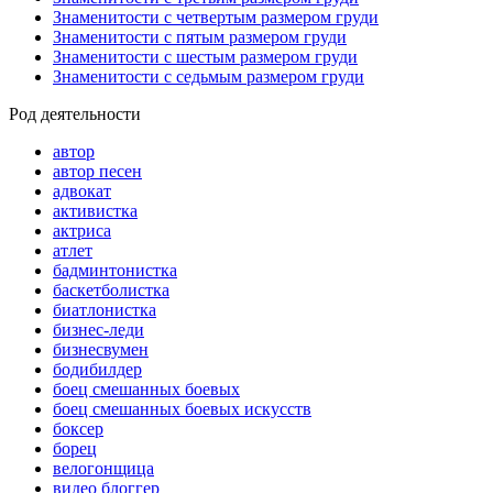
Знаменитости с четвертым размером груди
Знаменитости с пятым размером груди
Знаменитости с шестым размером груди
Знаменитости с седьмым размером груди
Род деятельности
автор
автор песен
адвокат
активистка
актриса
атлет
бадминтонистка
баскетболистка
биатлонистка
бизнес-леди
бизнесвумен
бодибилдер
боец смешанных боевых
боец смешанных боевых искусств
боксер
борец
велогонщица
видео блоггер