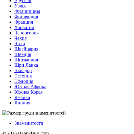
Уругвай
Уэльс
Филиппины
Финляндия
Франция
Хорватия
Черногория
Чехия
Чили
Швейцария
Швеция
Шотландия
Шри Ланка
Эквадор
Эстония
Эфиопия
Южная Африка
Южная Корея
Ямайка
Япония
Знаменитости
© 2026 HappyBust.com