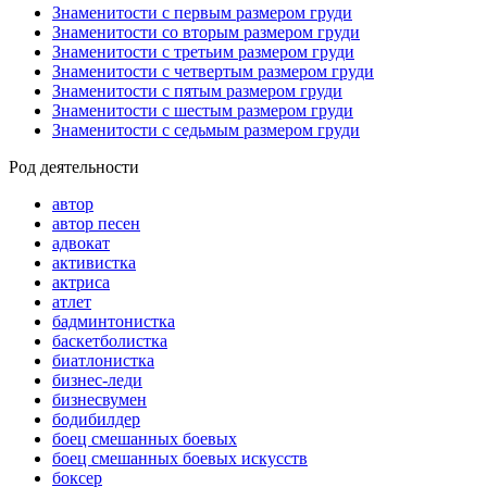
Знаменитости с первым размером груди
Знаменитости со вторым размером груди
Знаменитости с третьим размером груди
Знаменитости с четвертым размером груди
Знаменитости с пятым размером груди
Знаменитости с шестым размером груди
Знаменитости с седьмым размером груди
Род деятельности
автор
автор песен
адвокат
активистка
актриса
атлет
бадминтонистка
баскетболистка
биатлонистка
бизнес-леди
бизнесвумен
бодибилдер
боец смешанных боевых
боец смешанных боевых искусств
боксер