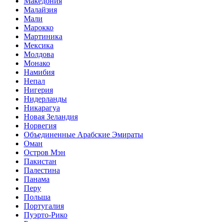
Македония
Малайзия
Мали
Марокко
Мартиника
Мексика
Молдова
Монако
Намибия
Непал
Нигерия
Нидерланды
Никарагуа
Новая Зеландия
Норвегия
Объединенные Арабские Эмираты
Оман
Остров Мэн
Пакистан
Палестина
Панама
Перу
Польша
Португалия
Пуэрто-Рико