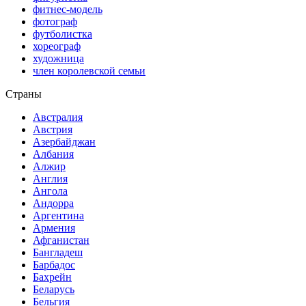
фитнес-модель
фотограф
футболистка
хореограф
художница
член королевской семьи
Страны
Австралия
Австрия
Азербайджан
Албания
Алжир
Англия
Ангола
Андорра
Аргентина
Армения
Афганистан
Бангладеш
Барбадос
Бахрейн
Беларусь
Бельгия