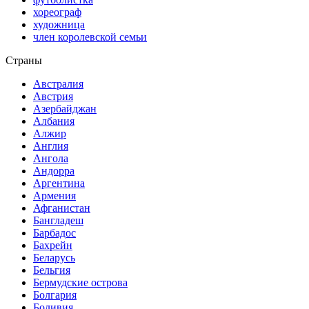
хореограф
художница
член королевской семьи
Страны
Австралия
Австрия
Азербайджан
Албания
Алжир
Англия
Ангола
Андорра
Аргентина
Армения
Афганистан
Бангладеш
Барбадос
Бахрейн
Беларусь
Бельгия
Бермудские острова
Болгария
Боливия