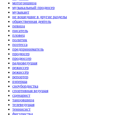
мотогонщица
музыкальный продюсер
музыкант
не вошедшие в другие разделы
общественная деятель
певица
писатель
пловец
политик
поэтесса
предприниматель
продюсер
продюссер
радиоведущая
режиссер
режиссёр
репортер
рэперша
сноубордистка
спортивная ведущая
сценарист
танцовщица
телеведущая
теннисист
фигуристка