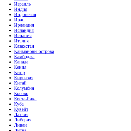
Израиль
Индия
Индонезия
Иран
Ирландия
Исландия
Испания
Италия
Казахстан
Каймановы острова
Камбоджа
Канада
Кения
Кипр
Киргизия
Китай
Колумбия
Косово
Коста-Рика
Куба
Кувейт
Латвия
Либерия
Ливан
Литва