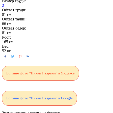
Размер груди:
2
Обхват груди:
81 см
Обхват талии:
66 см
Обхват бедер:
81 см
Рост:
165 см
Вес:
52 кг
Больше фото "Никки Галрани" в Яндексе
Больше фото "Никки Галрани" в Google
Знаменитости с таким же бюстом