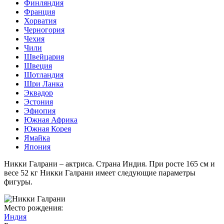
Финляндия
Франция
Хорватия
Черногория
Чехия
Чили
Швейцария
Швеция
Шотландия
Шри Ланка
Эквадор
Эстония
Эфиопия
Южная Африка
Южная Корея
Ямайка
Япония
Никки Галрани – актриса. Страна Индия. При росте 165 см и
весе 52 кг Никки Галрани имеет следующие параметры
фигуры.
Место рождения:
Индия