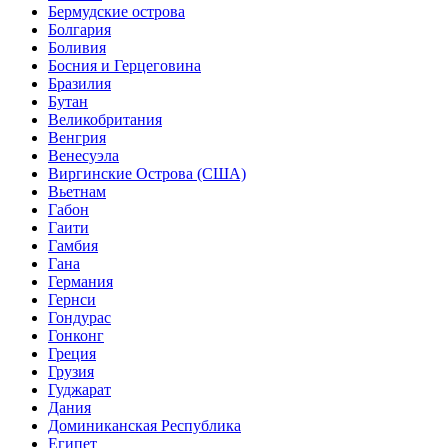
Бермудские острова
Болгария
Боливия
Босния и Герцеговина
Бразилия
Бутан
Великобритания
Венгрия
Венесуэла
Виргинские Острова (США)
Вьетнам
Габон
Гаити
Гамбия
Гана
Германия
Гернси
Гондурас
Гонконг
Греция
Грузия
Гуджарат
Дания
Доминиканская Республика
Египет