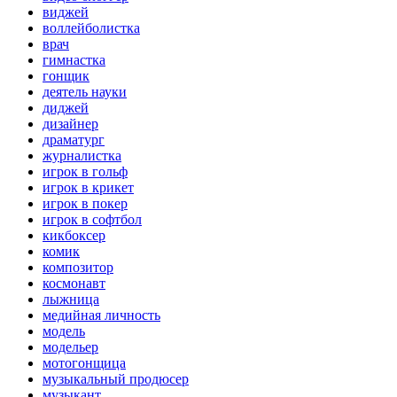
виджей
воллейболистка
врач
гимнастка
гонщик
деятель науки
диджей
дизайнер
драматург
журналистка
игрок в гольф
игрок в крикет
игрок в покер
игрок в софтбол
кикбоксер
комик
композитор
космонавт
лыжница
медийная личность
модель
модельер
мотогонщица
музыкальный продюсер
музыкант