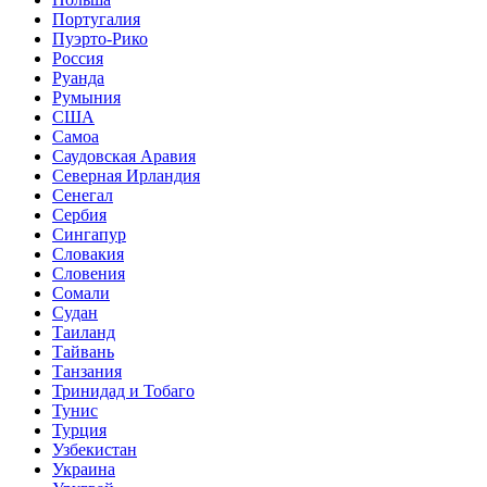
Португалия
Пуэрто-Рико
Россия
Руанда
Румыния
США
Самоа
Саудовская Аравия
Северная Ирландия
Сенегал
Сербия
Сингапур
Словакия
Словения
Сомали
Судан
Таиланд
Тайвань
Танзания
Тринидад и Тобаго
Тунис
Турция
Узбекистан
Украина