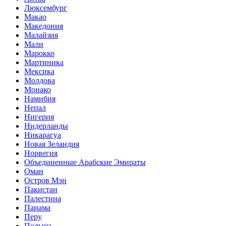
Люксембург
Макао
Македония
Малайзия
Мали
Марокко
Мартиника
Мексика
Молдова
Монако
Намибия
Непал
Нигерия
Нидерланды
Никарагуа
Новая Зеландия
Норвегия
Объединенные Арабские Эмираты
Оман
Остров Мэн
Пакистан
Палестина
Панама
Перу
Польша