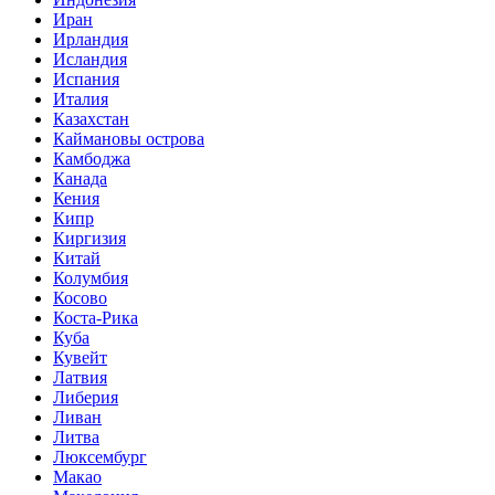
Иран
Ирландия
Исландия
Испания
Италия
Казахстан
Каймановы острова
Камбоджа
Канада
Кения
Кипр
Киргизия
Китай
Колумбия
Косово
Коста-Рика
Куба
Кувейт
Латвия
Либерия
Ливан
Литва
Люксембург
Макао