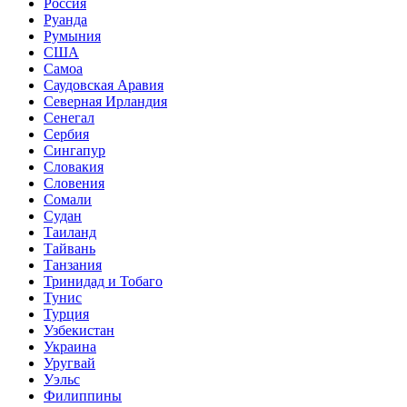
Россия
Руанда
Румыния
США
Самоа
Саудовская Аравия
Северная Ирландия
Сенегал
Сербия
Сингапур
Словакия
Словения
Сомали
Судан
Таиланд
Тайвань
Танзания
Тринидад и Тобаго
Тунис
Турция
Узбекистан
Украина
Уругвай
Уэльс
Филиппины