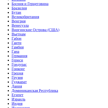
Босния и Герцеговина
Бразилия
Бутан
Великобритания
Венгрия
Венесуэла
Виргинские Острова (США)
Вьетнам
Габон
Гаити
Гамбия
Гана
Германия
Гернси
Гондурас
Гонконг
Греция
Грузия
Гуджарат
Дания
Доминиканская Республика
Египет
Израиль
Индия
Индонезия