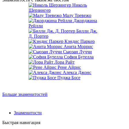
Николь
Шерзингер
Малу Тревежо
Джорджина
Рейлли
Билли Дж.
Д. Портер
Кэндис Паркер
Анита Моррис
Сьюзан Луччи
София Бутелла
Лора Райт
Рене Айрис
Алекса Джонс
Пуджа Босе
Больше знаменитостей
Знаменитости
Быстрая навигация