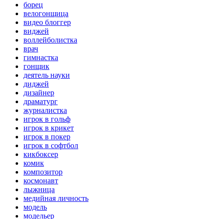
борец
велогонщица
видео блоггер
виджей
воллейболистка
врач
гимнастка
гонщик
деятель науки
диджей
дизайнер
драматург
журналистка
игрок в гольф
игрок в крикет
игрок в покер
игрок в софтбол
кикбоксер
комик
композитор
космонавт
лыжница
медийная личность
модель
модельер