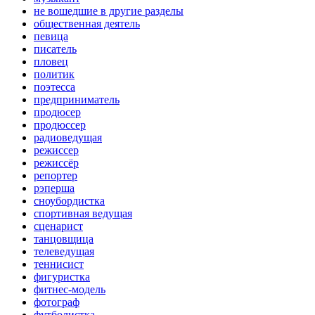
не вошедшие в другие разделы
общественная деятель
певица
писатель
пловец
политик
поэтесса
предприниматель
продюсер
продюссер
радиоведущая
режиссер
режиссёр
репортер
рэперша
сноубордистка
спортивная ведущая
сценарист
танцовщица
телеведущая
теннисист
фигуристка
фитнес-модель
фотограф
футболистка