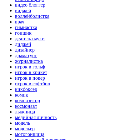
видео блоггер
виджей
воллейболистка
врач
гимнастка
гонщик
деятель науки
диджей
дизайнер
драматург
журналистка
игрок в гольф
игрок в крикет
игрок в покер
игрок в софтбол
кикбоксер
комик
композитор
космонавт
лыжница
медийная личность
модель
модельер
мотогонщица
музыкальный продюсер