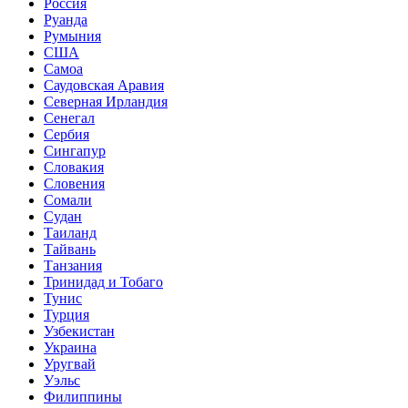
Россия
Руанда
Румыния
США
Самоа
Саудовская Аравия
Северная Ирландия
Сенегал
Сербия
Сингапур
Словакия
Словения
Сомали
Судан
Таиланд
Тайвань
Танзания
Тринидад и Тобаго
Тунис
Турция
Узбекистан
Украина
Уругвай
Уэльс
Филиппины