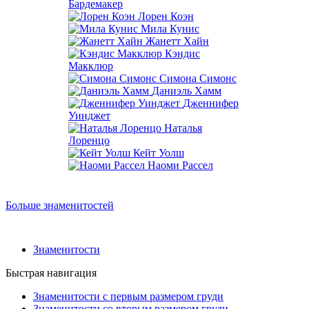
Бардемакер
Лорен Коэн
Мила Кунис
Жанетт Хайн
Кэндис
Макклюр
Симона Симонс
Даниэль Хамм
Дженнифер
Уинджет
Наталья
Лоренцо
Кейт Уолш
Наоми Рассел
Больше знаменитостей
Знаменитости
Быстрая навигация
Знаменитости с первым размером груди
Знаменитости со вторым размером груди