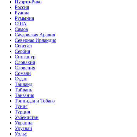
Пуэрто-Рико
Россия
Руанда
Румыния
США
Самоа
Саудовская Аравия
Северная Ирландия
Сенегал
Сербия
Сингапур
Словакия
Словения
Сомали
Судан
Таиланд
Тайвань
Танзания
Тринидад и Тобаго
Тунис
Турция
Узбекистан
Украина
Уругвай
Уэльс