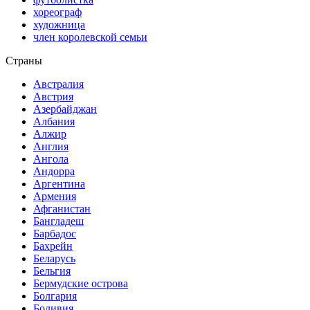
хореограф
художница
член королевской семьи
Страны
Австралия
Австрия
Азербайджан
Албания
Алжир
Англия
Ангола
Андорра
Аргентина
Армения
Афганистан
Бангладеш
Барбадос
Бахрейн
Беларусь
Бельгия
Бермудские острова
Болгария
Боливия