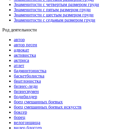
Знаменитости с четвертым размером груди
Знаменитости с пятым размером груди
Знаменитости с шестым размером груди
Знаменитости с седьмым размером груди
Род деятельности
автор
автор песен
адвокат
активистка
актриса
атлет
бадминтонистка
баскетболистка
биатлонистка
бизнес-леди
бизнесвумен
бодибилдер
боец смешанных боевых
боец смешанных боевых искусств
боксер
борец
велогонщица
видео блоггер