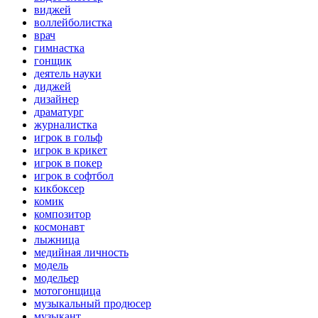
виджей
воллейболистка
врач
гимнастка
гонщик
деятель науки
диджей
дизайнер
драматург
журналистка
игрок в гольф
игрок в крикет
игрок в покер
игрок в софтбол
кикбоксер
комик
композитор
космонавт
лыжница
медийная личность
модель
модельер
мотогонщица
музыкальный продюсер
музыкант