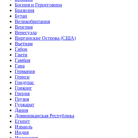
Босния и Герцеговина
Бразилия
Бутан
Великобритания
Венгрия
Венесуэла
Виргинские Острова (США)
Вьетнам
Габон
Гаити
Гамбия
Гана
Германия
Гернси
Гондурас
Гонконг
Греция
Грузия
Гуджарат
Дания
Доминиканская Республика
Египет
Израиль
Индия
Индонезия