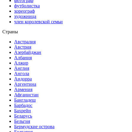
фотограф
футболистка
хореограф
художница
член королевской семьи
Страны
Австралия
Австрия
Азербайджан
Албания
Алжир
Англия
Ангола
Андорра
Аргентина
Армения
Афганистан
Бангладеш
Барбадос
Бахрейн
Беларусь
Бельгия
Бермудские острова
Болгария