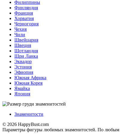
Филиппины
Финляндия
Франция
Хорватия
Черногория
Чехия
Чили
Швейцария
Швеция
Шотландия
Шри Ланка
Эквадор
Эстония
Эфиопия
Южная Африка
Южная Корея
Ямайка
Япония
Знаменитости
© 2026 HappyBust.com
Параметры фигуры любимых знаменитостей. По любым