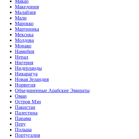
Макао
Македония
Малайзия
Мали
Марокко
Мартиника
Мексика
Молдова
Монако
Намибия
Непал
Нигерия
Нидерланды
Никарагуа
Новая Зеландия
Норвегия
Объединенные Арабские Эмираты
Оман
Остров Мэн
Пакистан
Палестина
Панама
Перу
Польша
Португалия