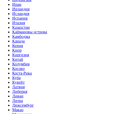
Иран
Ирландия
Исландия
Испания
Италия
Казахстан
Каймановы острова
Камбоджа
Канада
Кения
Кипр
Киргизия
Китай
Колумбия
Косово
Коста-Рика
Куба
Кувейт
Латвия
Либерия
Ливан
Литва
Люксембург
Макао