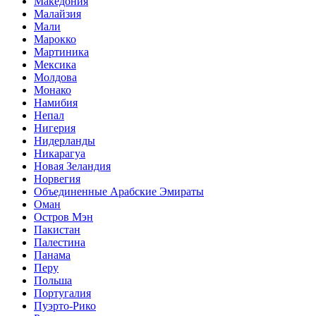
Македония
Малайзия
Мали
Марокко
Мартиника
Мексика
Молдова
Монако
Намибия
Непал
Нигерия
Нидерланды
Никарагуа
Новая Зеландия
Норвегия
Объединенные Арабские Эмираты
Оман
Остров Мэн
Пакистан
Палестина
Панама
Перу
Польша
Португалия
Пуэрто-Рико