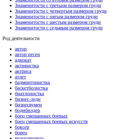
Знаменитости с третьим размером груди
Знаменитости с четвертым размером груди
Знаменитости с пятым размером груди
Знаменитости с шестым размером груди
Знаменитости с седьмым размером груди
Род деятельности
автор
автор песен
адвокат
активистка
актриса
атлет
бадминтонистка
баскетболистка
биатлонистка
бизнес-леди
бизнесвумен
бодибилдер
боец смешанных боевых
боец смешанных боевых искусств
боксер
борец
велогонщица