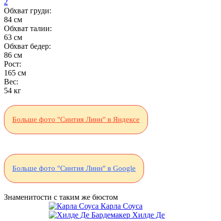
2
Обхват груди:
84 см
Обхват талии:
63 см
Обхват бедер:
86 см
Рост:
165 см
Вес:
54 кг
Больше фото "Синтия Линн" в Яндексе
Больше фото "Синтия Линн" в Google
Знаменитости с таким же бюстом
Карла Соуса
Хилде Де