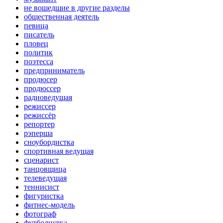
не вошедшие в другие разделы
общественная деятель
певица
писатель
пловец
политик
поэтесса
предприниматель
продюсер
продюссер
радиоведущая
режиссер
режиссёр
репортер
рэперша
сноубордистка
спортивная ведущая
сценарист
танцовщица
телеведущая
теннисист
фигуристка
фитнес-модель
фотограф
футболистка