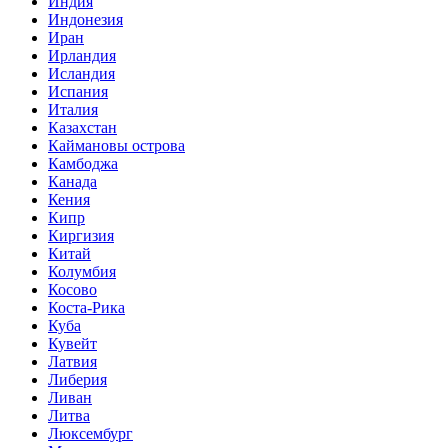
Индия
Индонезия
Иран
Ирландия
Исландия
Испания
Италия
Казахстан
Каймановы острова
Камбоджа
Канада
Кения
Кипр
Киргизия
Китай
Колумбия
Косово
Коста-Рика
Куба
Кувейт
Латвия
Либерия
Ливан
Литва
Люксембург