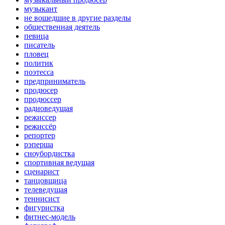
музыкант
не вошедшие в другие разделы
общественная деятель
певица
писатель
пловец
политик
поэтесса
предприниматель
продюсер
продюссер
радиоведущая
режиссер
режиссёр
репортер
рэперша
сноубордистка
спортивная ведущая
сценарист
танцовщица
телеведущая
теннисист
фигуристка
фитнес-модель