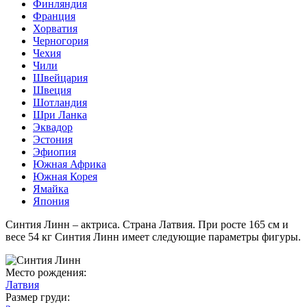
Финляндия
Франция
Хорватия
Черногория
Чехия
Чили
Швейцария
Швеция
Шотландия
Шри Ланка
Эквадор
Эстония
Эфиопия
Южная Африка
Южная Корея
Ямайка
Япония
Синтия Линн – актриса. Страна Латвия. При росте 165 см и
весе 54 кг Синтия Линн имеет следующие параметры фигуры.
Место рождения:
Латвия
Размер груди: