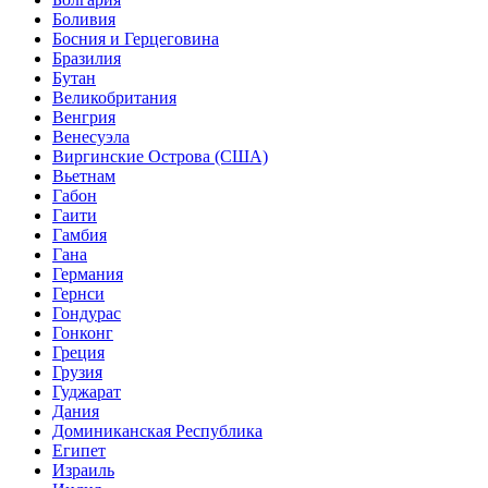
Боливия
Босния и Герцеговина
Бразилия
Бутан
Великобритания
Венгрия
Венесуэла
Виргинские Острова (США)
Вьетнам
Габон
Гаити
Гамбия
Гана
Германия
Гернси
Гондурас
Гонконг
Греция
Грузия
Гуджарат
Дания
Доминиканская Республика
Египет
Израиль