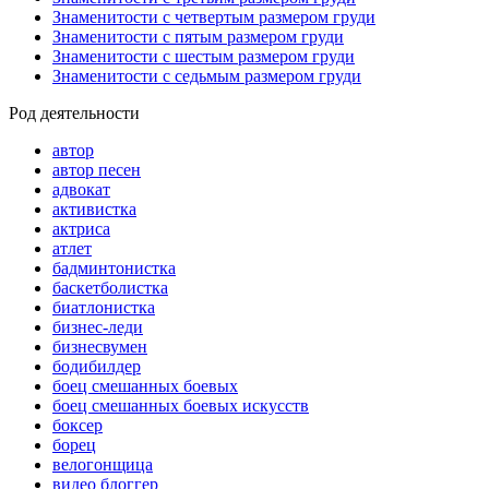
Знаменитости с четвертым размером груди
Знаменитости с пятым размером груди
Знаменитости с шестым размером груди
Знаменитости с седьмым размером груди
Род деятельности
автор
автор песен
адвокат
активистка
актриса
атлет
бадминтонистка
баскетболистка
биатлонистка
бизнес-леди
бизнесвумен
бодибилдер
боец смешанных боевых
боец смешанных боевых искусств
боксер
борец
велогонщица
видео блоггер