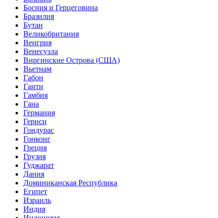
Босния и Герцеговина
Бразилия
Бутан
Великобритания
Венгрия
Венесуэла
Виргинские Острова (США)
Вьетнам
Габон
Гаити
Гамбия
Гана
Германия
Гернси
Гондурас
Гонконг
Греция
Грузия
Гуджарат
Дания
Доминиканская Республика
Египет
Израиль
Индия
Индонезия