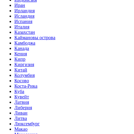
Иран
Ирландия
Исландия
Испания
Италия
Казахстан
Каймановы острова
Камбоджа
Канада
Кения
Кипр
Киргизия
Китай
Колумбия
Косово
Коста-Рика
Куба
Кувейт
Латвия
Либерия
Ливан
Литва
Люксембург
Макао