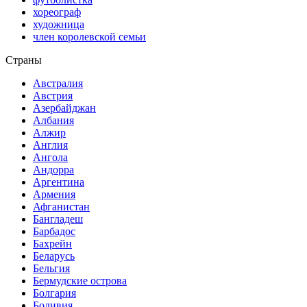
хореограф
художница
член королевской семьи
Страны
Австралия
Австрия
Азербайджан
Албания
Алжир
Англия
Ангола
Андорра
Аргентина
Армения
Афганистан
Бангладеш
Барбадос
Бахрейн
Беларусь
Бельгия
Бермудские острова
Болгария
Боливия