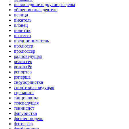
не вошедшие в другие разделы
общественная деятель
певица
писатель
пловец
политик
поэтесса
предприниматель
продюсер
продюссер
радиоведущая
режиссер
режиссёр
репортер
рэперша
сноубордистка
спортивная ведущая
сценарист
танцовщица
телеведущая
теннисист
фигуристка
фитнес-модель
фотограф
футболистка