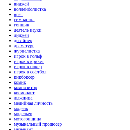
виджей
воллейболистка
врач
гимнастка
гонщик
деятель науки
диджей
дизайнер
драматург
журналистка
игрок в гольф
игрок в крикет
игрок в покер
игрок в софтбол
кикбоксер
комик
композитор
космонавт
лыжница
медийная личность
модель
модельер
мотогонщица
музыкальный продюсер
музыкант