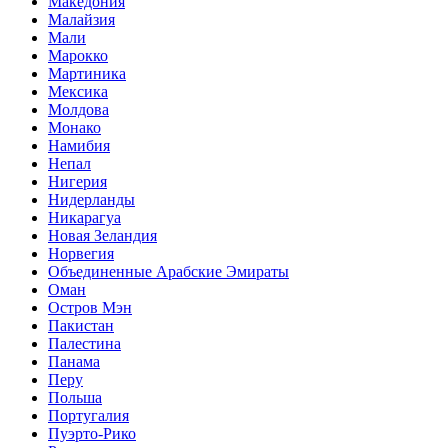
Македония
Малайзия
Мали
Марокко
Мартиника
Мексика
Молдова
Монако
Намибия
Непал
Нигерия
Нидерланды
Никарагуа
Новая Зеландия
Норвегия
Объединенные Арабские Эмираты
Оман
Остров Мэн
Пакистан
Палестина
Панама
Перу
Польша
Португалия
Пуэрто-Рико