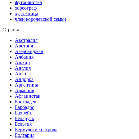
футболистка
хореограф
художница
член королевской семьи
Страны
Австралия
Австрия
Азербайджан
Албания
Алжир
Англия
Ангола
Андорра
Аргентина
Армения
Афганистан
Бангладеш
Барбадос
Бахрейн
Беларусь
Бельгия
Бермудские острова
Болгария