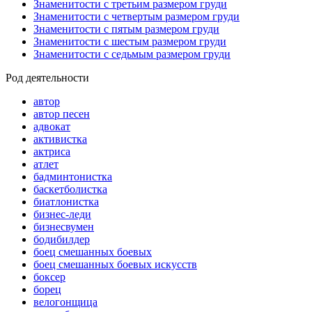
Знаменитости с третьим размером груди
Знаменитости с четвертым размером груди
Знаменитости с пятым размером груди
Знаменитости с шестым размером груди
Знаменитости с седьмым размером груди
Род деятельности
автор
автор песен
адвокат
активистка
актриса
атлет
бадминтонистка
баскетболистка
биатлонистка
бизнес-леди
бизнесвумен
бодибилдер
боец смешанных боевых
боец смешанных боевых искусств
боксер
борец
велогонщица