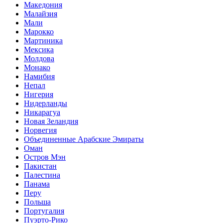
Македония
Малайзия
Мали
Марокко
Мартиника
Мексика
Молдова
Монако
Намибия
Непал
Нигерия
Нидерланды
Никарагуа
Новая Зеландия
Норвегия
Объединенные Арабские Эмираты
Оман
Остров Мэн
Пакистан
Палестина
Панама
Перу
Польша
Португалия
Пуэрто-Рико