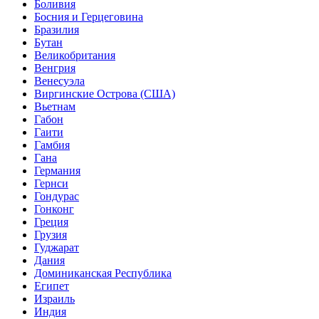
Боливия
Босния и Герцеговина
Бразилия
Бутан
Великобритания
Венгрия
Венесуэла
Виргинские Острова (США)
Вьетнам
Габон
Гаити
Гамбия
Гана
Германия
Гернси
Гондурас
Гонконг
Греция
Грузия
Гуджарат
Дания
Доминиканская Республика
Египет
Израиль
Индия