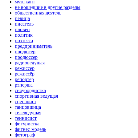
музыкант
не вошедшие в другие разделы
общественная деятель
певица
писатель
пловец
политик
поэтесса
предприниматель
продюсер
продюссер
радиоведущая
режиссер
режиссёр
репортер
рэперша
сноубордистка
спортивная ведущая
сценарист
танцовщица
телеведущая
теннисист
фигуристка
фитнес-модель
фотограф