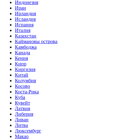
Индонезия
Иран
Ирландия
Исландия
Испания
Италия
Казахстан
Каймановы острова
Камбоджа
Канада
Кения
Кипр
Киргизия
Китай
Колумбия
Косово
Коста-Рика
Куба
Кувейт
Латвия
Либерия
Ливан
Литва
Люксембург
Макао