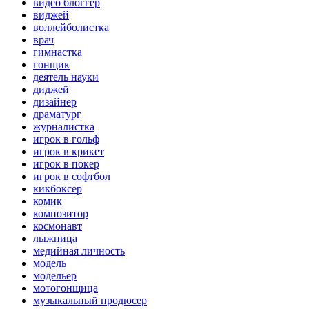
видео блоггер
виджей
воллейболистка
врач
гимнастка
гонщик
деятель науки
диджей
дизайнер
драматург
журналистка
игрок в гольф
игрок в крикет
игрок в покер
игрок в софтбол
кикбоксер
комик
композитор
космонавт
лыжница
медийная личность
модель
модельер
мотогонщица
музыкальный продюсер