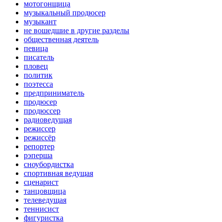
мотогонщица
музыкальный продюсер
музыкант
не вошедшие в другие разделы
общественная деятель
певица
писатель
пловец
политик
поэтесса
предприниматель
продюсер
продюссер
радиоведущая
режиссер
режиссёр
репортер
рэперша
сноубордистка
спортивная ведущая
сценарист
танцовщица
телеведущая
теннисист
фигуристка