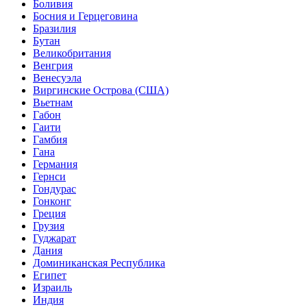
Боливия
Босния и Герцеговина
Бразилия
Бутан
Великобритания
Венгрия
Венесуэла
Виргинские Острова (США)
Вьетнам
Габон
Гаити
Гамбия
Гана
Германия
Гернси
Гондурас
Гонконг
Греция
Грузия
Гуджарат
Дания
Доминиканская Республика
Египет
Израиль
Индия