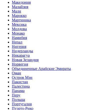
Македония
Малайзия
Мали
Марокко
Мартиника
Мексика
Молдова
Монако
Намибия
Непал
Нигерия
Нидерланды
Никарагуа
Новая Зеландия
Норвегия
Объединенные Арабские Эмираты
Оман
Остров Мэн
Пакистан
Палестина
Панама
Перу
Польша
Португалия
Пуэрто-Рико