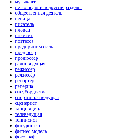
музыкант
не вошедшие в другие разделы
общественная деятель
певица
писатель
пловец
политик
поэтесса
предприниматель
продюсер
продюссер
радиоведущая
режиссер
режиссёр
репортер
рэперша
сноубордистка
спортивная ведущая
сценарист
танцовщица
телеведущая
теннисист
фигуристка
фитнес-модель
фотограф