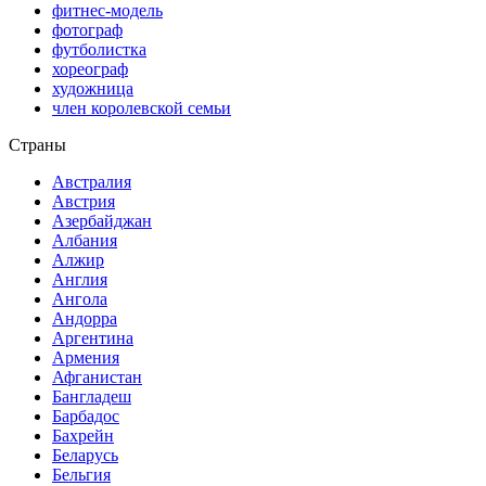
фитнес-модель
фотограф
футболистка
хореограф
художница
член королевской семьи
Страны
Австралия
Австрия
Азербайджан
Албания
Алжир
Англия
Ангола
Андорра
Аргентина
Армения
Афганистан
Бангладеш
Барбадос
Бахрейн
Беларусь
Бельгия