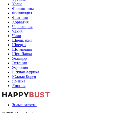
Уэльс
Филиппины
Финляндия
Франция
Хорватия
Черногория
Чехия
Чили
Швейцария
Швеция
Шотландия
Шри Ланка
Эквадор
Эстония
Эфиопия
Южная Африка
Южная Корея
Ямайка
Япония
Знаменитости