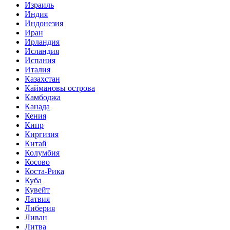
Израиль
Индия
Индонезия
Иран
Ирландия
Исландия
Испания
Италия
Казахстан
Каймановы острова
Камбоджа
Канада
Кения
Кипр
Киргизия
Китай
Колумбия
Косово
Коста-Рика
Куба
Кувейт
Латвия
Либерия
Ливан
Литва