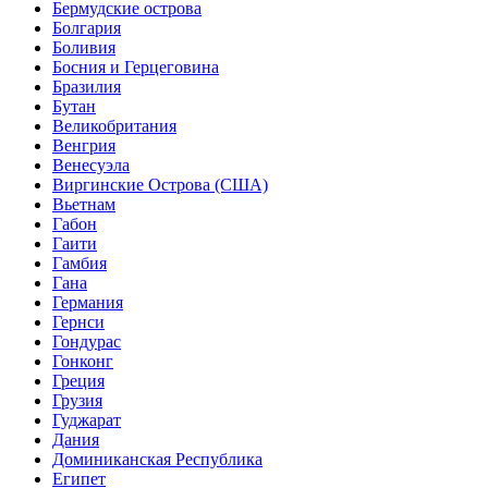
Бермудские острова
Болгария
Боливия
Босния и Герцеговина
Бразилия
Бутан
Великобритания
Венгрия
Венесуэла
Виргинские Острова (США)
Вьетнам
Габон
Гаити
Гамбия
Гана
Германия
Гернси
Гондурас
Гонконг
Греция
Грузия
Гуджарат
Дания
Доминиканская Республика
Египет