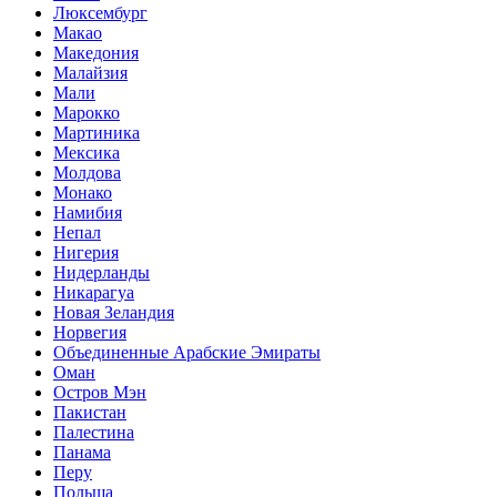
Люксембург
Макао
Македония
Малайзия
Мали
Марокко
Мартиника
Мексика
Молдова
Монако
Намибия
Непал
Нигерия
Нидерланды
Никарагуа
Новая Зеландия
Норвегия
Объединенные Арабские Эмираты
Оман
Остров Мэн
Пакистан
Палестина
Панама
Перу
Польша