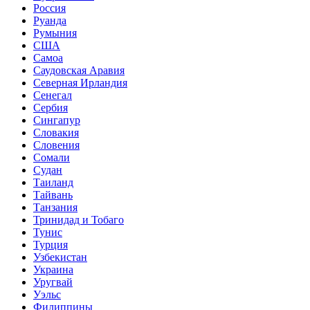
Россия
Руанда
Румыния
США
Самоа
Саудовская Аравия
Северная Ирландия
Сенегал
Сербия
Сингапур
Словакия
Словения
Сомали
Судан
Таиланд
Тайвань
Танзания
Тринидад и Тобаго
Тунис
Турция
Узбекистан
Украина
Уругвай
Уэльс
Филиппины