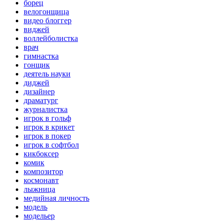
борец
велогонщица
видео блоггер
виджей
воллейболистка
врач
гимнастка
гонщик
деятель науки
диджей
дизайнер
драматург
журналистка
игрок в гольф
игрок в крикет
игрок в покер
игрок в софтбол
кикбоксер
комик
композитор
космонавт
лыжница
медийная личность
модель
модельер