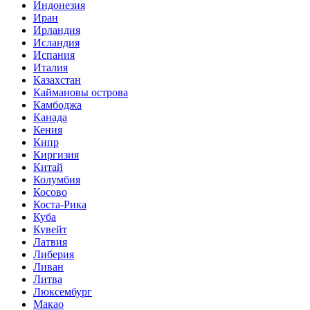
Индонезия
Иран
Ирландия
Исландия
Испания
Италия
Казахстан
Каймановы острова
Камбоджа
Канада
Кения
Кипр
Киргизия
Китай
Колумбия
Косово
Коста-Рика
Куба
Кувейт
Латвия
Либерия
Ливан
Литва
Люксембург
Макао