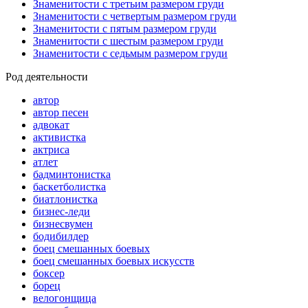
Знаменитости с третьим размером груди
Знаменитости с четвертым размером груди
Знаменитости с пятым размером груди
Знаменитости с шестым размером груди
Знаменитости с седьмым размером груди
Род деятельности
автор
автор песен
адвокат
активистка
актриса
атлет
бадминтонистка
баскетболистка
биатлонистка
бизнес-леди
бизнесвумен
бодибилдер
боец смешанных боевых
боец смешанных боевых искусств
боксер
борец
велогонщица