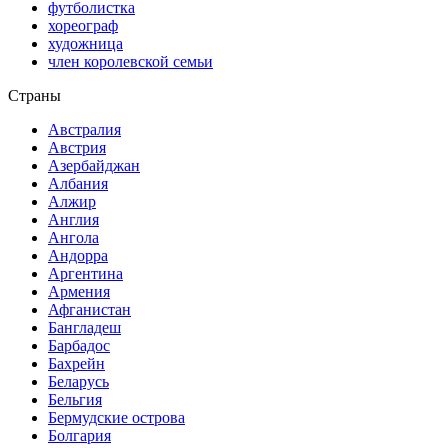
футболистка
хореограф
художница
член королевской семьи
Страны
Австралия
Австрия
Азербайджан
Албания
Алжир
Англия
Ангола
Андорра
Аргентина
Армения
Афганистан
Бангладеш
Барбадос
Бахрейн
Беларусь
Бельгия
Бермудские острова
Болгария