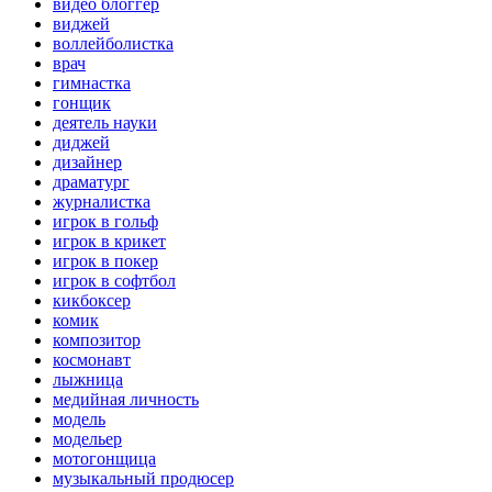
видео блоггер
виджей
воллейболистка
врач
гимнастка
гонщик
деятель науки
диджей
дизайнер
драматург
журналистка
игрок в гольф
игрок в крикет
игрок в покер
игрок в софтбол
кикбоксер
комик
композитор
космонавт
лыжница
медийная личность
модель
модельер
мотогонщица
музыкальный продюсер