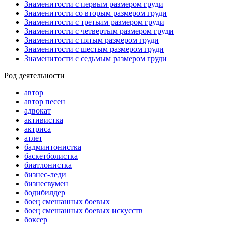
Знаменитости с первым размером груди
Знаменитости со вторым размером груди
Знаменитости с третьим размером груди
Знаменитости с четвертым размером груди
Знаменитости с пятым размером груди
Знаменитости с шестым размером груди
Знаменитости с седьмым размером груди
Род деятельности
автор
автор песен
адвокат
активистка
актриса
атлет
бадминтонистка
баскетболистка
биатлонистка
бизнес-леди
бизнесвумен
бодибилдер
боец смешанных боевых
боец смешанных боевых искусств
боксер