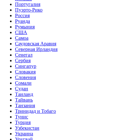
Португалия
Пуэрто-Рико
Россия
Руанда
Румыния
США
Самоа
Саудовская Аравия
Северная Ирландия
Сенегал
Сербия
Сингапур
Словакия
Словения
Сомали
Судан
Таиланд
Тайвань
Танзания
Тринидад и Тобаго
Тунис
Турция
Узбекистан
Украина
Уругвай