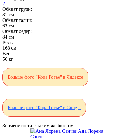
2
Обхват груди:
81 см
Обхват талии:
63 см
Обхват бедер:
84 см
Рост:
168 см
Вес:
56 кг
Больше фото "Кора Готье" в Яндексе
Больше фото "Кора Готье" в Google
Знаменитости с таким же бюстом
Ана Лорена
Санчез