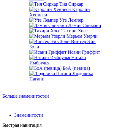
Тия Сиркар
Кэролин
Хеннеси
Уте Лемпер
Ламия Слимани
Тахири Хосе
Мерьем Узерли
Винтер Эйв
Золи
Исани Гриффит
Натали
Имбрулья
БоА (певица)
Людовика
Пагани
Больше знаменитостей
Знаменитости
Быстрая навигация