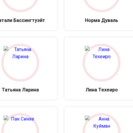
тали Бас­синг­ту­эйт
Норма Дуваль
Татьяна Ларина
Лина Техеиро