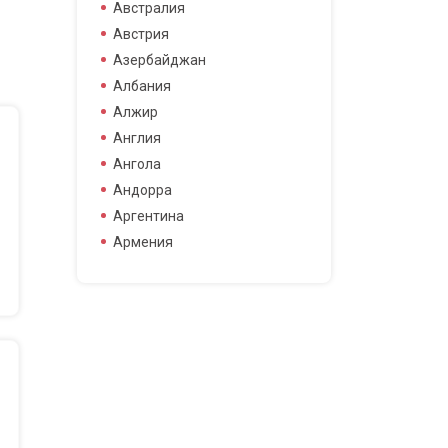
боец смешанных боевых
Австралия
боец смешанных боевых
Австрия
искусств
Азербайджан
боксер
Албания
борец
Алжир
велогонщица
Англия
видео блоггер
Ангола
виджей
Андорра
воллейболистка
Аргентина
врач
Армения
гимнастка
Афганистан
гонщик
Бангладеш
деятель науки
Барбадос
диджей
Бахрейн
дизайнер
Беларусь
драматург
Бельгия
журналистка
Бермудские острова
игрок в гольф