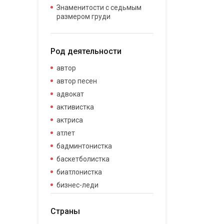
Знаменитости с седьмым
размером груди
Род деятельности
автор
автор песен
адвокат
активистка
актриса
атлет
бадминтонистка
баскетболистка
биатлонистка
бизнес-леди
бизнесвумен
Страны
бодибилдер