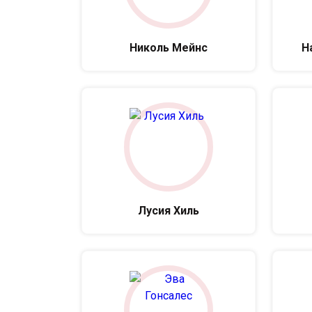
Николь Мейнс
На
Лусия Хиль