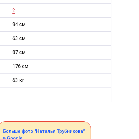
2
84 см
63 см
87 см
176 см
63 кг
Больше фото "Наталья Трубникова"
в Google