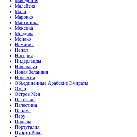
Македония
Малайзия
Мали
Марокко
Мартиника
Мексика
Молдова
Монако
Намибия
Непал
Нигерия
Нидерланды
Никарагуа
Новая Зеландия
Норвегия
Объединенные Арабские Эмираты
Оман
Остров Мэн
Пакистан
Палестина
Панама
Перу
Польша
Португалия
Пуэрто-Рико