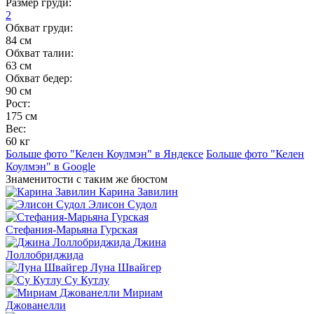
Размер груди:
2
Обхват груди:
84 см
Обхват талии:
63 см
Обхват бедер:
90 см
Рост:
175 см
Вес:
60 кг
Больше фото "Келен Коулмэн" в Яндексе
Больше фото "Келен
Коулмэн" в Google
Знаменитости с таким же бюстом
Карина Завилин
Элисон Судол
Стефания-Марьяна Гурская
Джина
Лоллобриджида
Луна Швайгер
Су Кутлу
Мириам
Джованелли