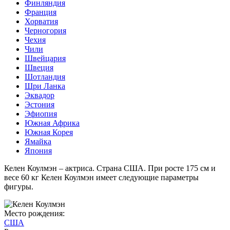
Финляндия
Франция
Хорватия
Черногория
Чехия
Чили
Швейцария
Швеция
Шотландия
Шри Ланка
Эквадор
Эстония
Эфиопия
Южная Африка
Южная Корея
Ямайка
Япония
Келен Коулмэн – актриса. Страна США. При росте 175 см и
весе 60 кг Келен Коулмэн имеет следующие параметры
фигуры.
Место рождения:
США