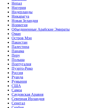
Непал
Нигерия
Нидерланды
Никарагуа
Новая Зеландия
Норвегия
Объединенные Арабские Эмираты
Оман
Остров Мэн
Пакистан
Палестина
Панама
Перу
Польша
Португалия
Пуэрто-Рико
Россия
Руанда
Румыния
США
Самоа
Саудовская Аравия
Северная Ирландия
Сенегал
Сербия