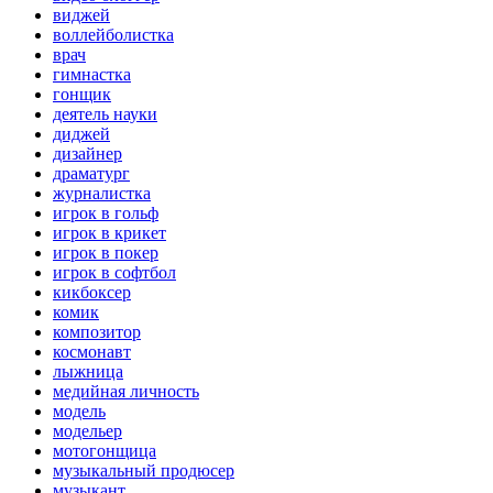
виджей
воллейболистка
врач
гимнастка
гонщик
деятель науки
диджей
дизайнер
драматург
журналистка
игрок в гольф
игрок в крикет
игрок в покер
игрок в софтбол
кикбоксер
комик
композитор
космонавт
лыжница
медийная личность
модель
модельер
мотогонщица
музыкальный продюсер
музыкант