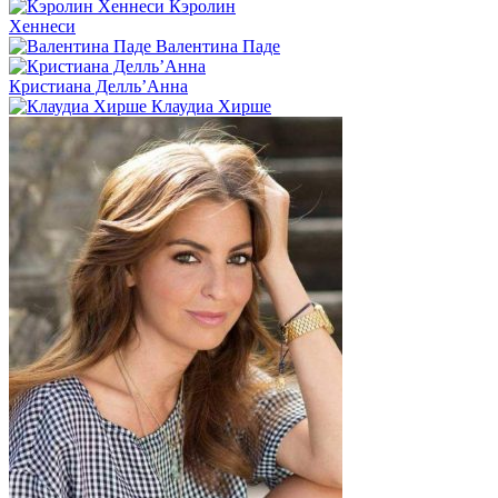
Кэролин
Хеннеси
Валентина Паде
Кристиана Делль’Анна
Клаудиа Хирше