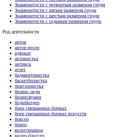
Знаменитости с четвертым размером груди
Знаменитости с пятым размером груди
Знаменитости с шестым размером груди
Знаменитости с седьмым размером груди
Род деятельности
автор
автор песен
адвокат
активистка
актриса
атлет
бадминтонистка
баскетболистка
биатлонистка
бизнес-леди
бизнесвумен
бодибилдер
боец смешанных боевых
боец смешанных боевых искусств
боксер
борец
велогонщица
видео блоггер