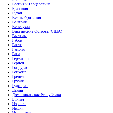
Босния и Герцеговина
Бразилия
Бутан
Великобритания
Венгрия
Венесуэла
Виргинские Острова (США)
Вьетнам
Габон
Гаити
Гамбия
Гана
Германия
Гернси
Гондурас
Гонконг
Греция
Грузия
Гуджарат
Дания
Доминиканская Республика
Египет
Израиль
Индия
Индонезия