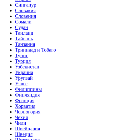
Сингапур
Словакия
Словения
Сомали
Судан
Таиланд
Тайвань
Танзания
Тринидад и Тобаго
Тунис
Турция
Узбекистан
Украина
Уругвай
Уэльс
Филиппины
Финляндия
Франция
Хорватия
Черногория
Чехия
Чили
Швейцария
Швеция
Шотландия