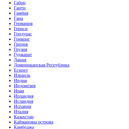
Габон
Гаити
Гамбия
Гана
Германия
Гернси
Гондурас
Гонконг
Греция
Грузия
Гуджарат
Дания
Доминиканская Республика
Египет
Израиль
Индия
Индонезия
Иран
Ирландия
Исландия
Испания
Италия
Казахстан
Каймановы острова
Камбоджа