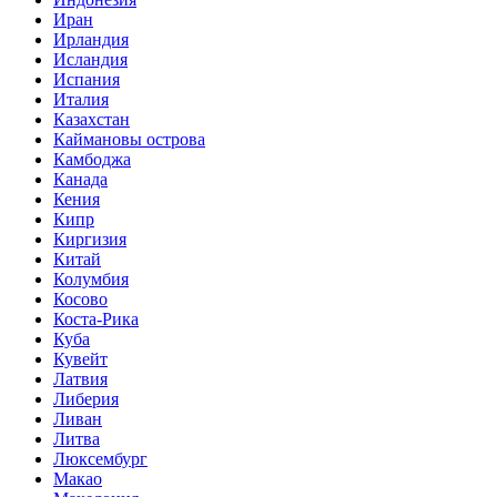
Иран
Ирландия
Исландия
Испания
Италия
Казахстан
Каймановы острова
Камбоджа
Канада
Кения
Кипр
Киргизия
Китай
Колумбия
Косово
Коста-Рика
Куба
Кувейт
Латвия
Либерия
Ливан
Литва
Люксембург
Макао