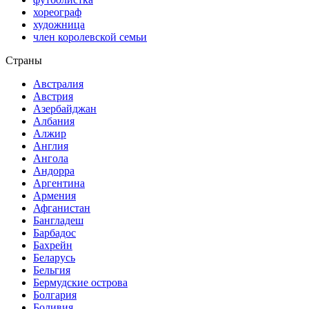
хореограф
художница
член королевской семьи
Страны
Австралия
Австрия
Азербайджан
Албания
Алжир
Англия
Ангола
Андорра
Аргентина
Армения
Афганистан
Бангладеш
Барбадос
Бахрейн
Беларусь
Бельгия
Бермудские острова
Болгария
Боливия