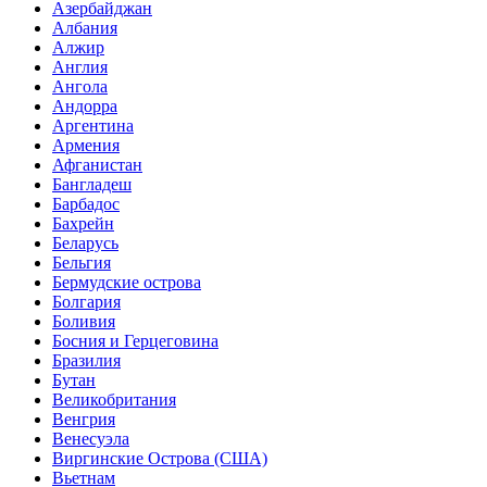
Азербайджан
Албания
Алжир
Англия
Ангола
Андорра
Аргентина
Армения
Афганистан
Бангладеш
Барбадос
Бахрейн
Беларусь
Бельгия
Бермудские острова
Болгария
Боливия
Босния и Герцеговина
Бразилия
Бутан
Великобритания
Венгрия
Венесуэла
Виргинские Острова (США)
Вьетнам