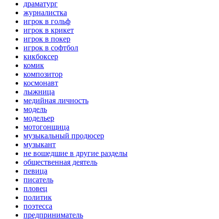
драматург
журналистка
игрок в гольф
игрок в крикет
игрок в покер
игрок в софтбол
кикбоксер
комик
композитор
космонавт
лыжница
медийная личность
модель
модельер
мотогонщица
музыкальный продюсер
музыкант
не вошедшие в другие разделы
общественная деятель
певица
писатель
пловец
политик
поэтесса
предприниматель