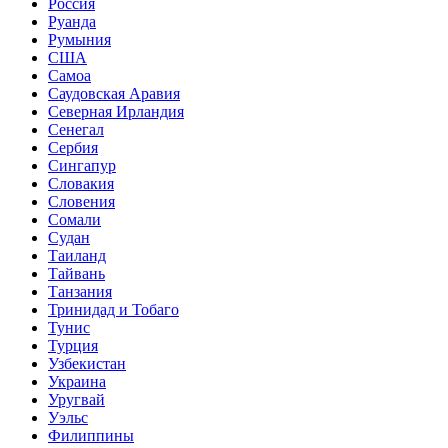
Россия
Руанда
Румыния
США
Самоа
Саудовская Аравия
Северная Ирландия
Сенегал
Сербия
Сингапур
Словакия
Словения
Сомали
Судан
Таиланд
Тайвань
Танзания
Тринидад и Тобаго
Тунис
Турция
Узбекистан
Украина
Уругвай
Уэльс
Филиппины