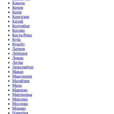
Канада
Кения
Кипр
Киргизия
Китай
Колумбия
Косово
Коста-Рика
Куба
Кувейт
Латвия
Либерия
Ливан
Литва
Люксембург
Макао
Македония
Малайзия
Мали
Марокко
Мартиника
Мексика
Молдова
Монако
Намибия