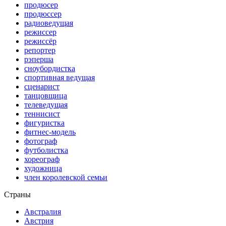
продюсер
продюссер
радиоведущая
режиссер
режиссёр
репортер
рэперша
сноубордистка
спортивная ведущая
сценарист
танцовщица
телеведущая
теннисист
фигуристка
фитнес-модель
фотограф
футболистка
хореограф
художница
член королевской семьи
Страны
Австралия
Австрия