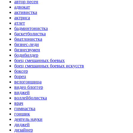
автор песен
адвокат
активистка
актриса
атлет
бадминтонистка
баскетболистка
биатлонистка
бизнес-леди
бизнесвумен
бодибилдер
боец смешанных боевых
боец смешанных боевых искусств
боксер
борец
велогонщица
видео блоггер
виджей
воллейболистка
врач
гимнастка
гонщик
деятель науки
диджей
дизайнер