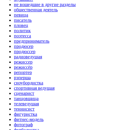
не вошедшие в другие разделы
общественная деятель
певица
писатель
пловец
политик
поэтесса
предприниматель
продюсер
продюссер
радиоведущая
режиссер
режиссёр
репортер
рэперша
сноубордистка
спортивная ведущая
сценарист
танцовщица
телеведущая
теннисист
фигуристка
фитнес-модель
фотограф
футболистка