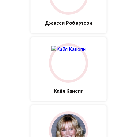
Джесси Робертсон
Кайя Канепи