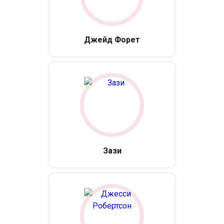
Джейд Форет
Зази