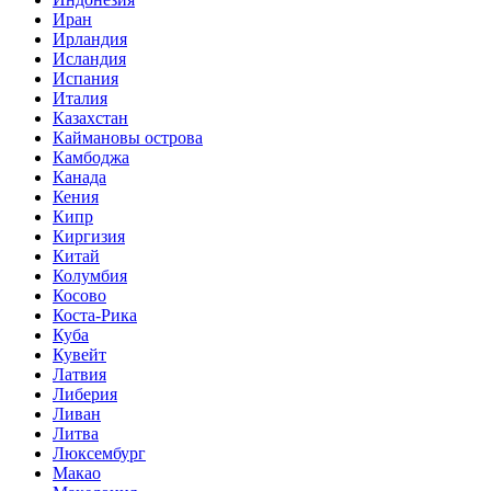
Иран
Ирландия
Исландия
Испания
Италия
Казахстан
Каймановы острова
Камбоджа
Канада
Кения
Кипр
Киргизия
Китай
Колумбия
Косово
Коста-Рика
Куба
Кувейт
Латвия
Либерия
Ливан
Литва
Люксембург
Макао