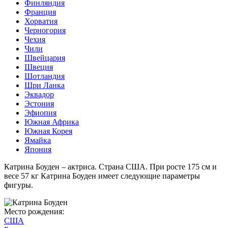
Финляндия
Франция
Хорватия
Черногория
Чехия
Чили
Швейцария
Швеция
Шотландия
Шри Ланка
Эквадор
Эстония
Эфиопия
Южная Африка
Южная Корея
Ямайка
Япония
Катрина Боуден – актриса. Страна США. При росте 175 см и
весе 57 кг Катрина Боуден имеет следующие параметры
фигуры.
Место рождения:
США