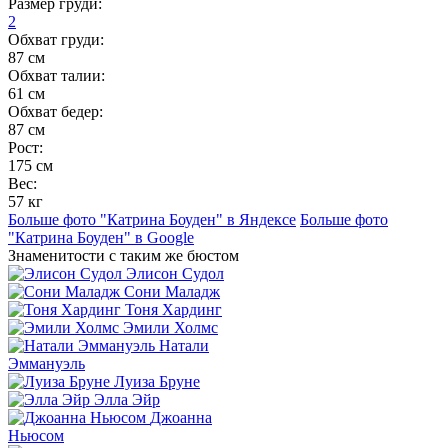
Размер груди:
2
Обхват груди:
87 см
Обхват талии:
61 см
Обхват бедер:
87 см
Рост:
175 см
Вес:
57 кг
Больше фото "Катрина Боуден" в Яндексе
Больше фото
"Катрина Боуден" в Google
Знаменитости с таким же бюстом
Элисон Судол
Сони Маладж
Тоня Хардинг
Эмили Холмс
Натали
Эммануэль
Луиза Бруне
Элла Эйр
Джоанна
Ньюсом