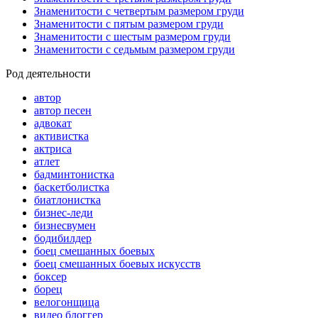
Знаменитости с четвертым размером груди
Знаменитости с пятым размером груди
Знаменитости с шестым размером груди
Знаменитости с седьмым размером груди
Род деятельности
автор
автор песен
адвокат
активистка
актриса
атлет
бадминтонистка
баскетболистка
биатлонистка
бизнес-леди
бизнесвумен
бодибилдер
боец смешанных боевых
боец смешанных боевых искусств
боксер
борец
велогонщица
видео блоггер