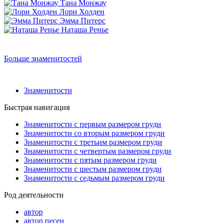
Тана Монжау
Лори Холден
Эмма Питерс
Наташа Ренье
Больше знаменитостей
Знаменитости
Быстрая навигация
Знаменитости с первым размером груди
Знаменитости со вторым размером груди
Знаменитости с третьим размером груди
Знаменитости с четвертым размером груди
Знаменитости с пятым размером груди
Знаменитости с шестым размером груди
Знаменитости с седьмым размером груди
Род деятельности
автор
автор песен