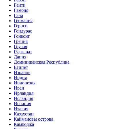
Гаити
Гамбия
Гана
Германия
Гернси
Гондурас
Гонконг
Греция
Грузия
Гуджарат
Дания
Доминиканская Республика
Египет
Израиль
Индия
Индонезия
Иран
Ирландия
Исландия
Испания
Италия
Казахстан
Каймановы острова
Камбоджа