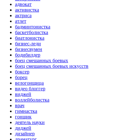
адвокат
активистка
актриса
атлет
бадминтонистка
баскетболистка
биатлонистка
бизнес-леди
бизнесвумен
бодибилдер
боец смешанных боевых
боец смешанных боевых искусств
боксер
борец
велогонщица
видео блоггер
виджей
воллейболистка
врач
гимнастка
гонщик
деятель науки
диджей
дизайнер
драматург