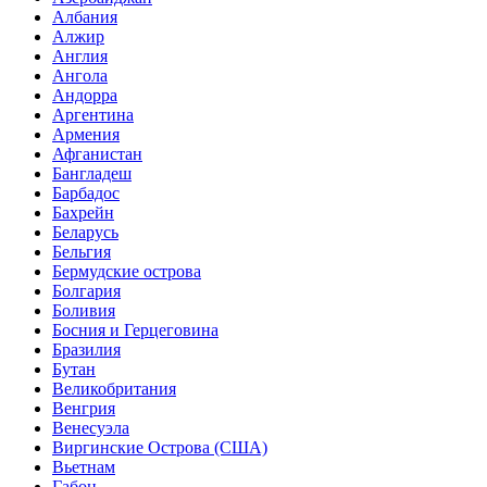
Албания
Алжир
Англия
Ангола
Андорра
Аргентина
Армения
Афганистан
Бангладеш
Барбадос
Бахрейн
Беларусь
Бельгия
Бермудские острова
Болгария
Боливия
Босния и Герцеговина
Бразилия
Бутан
Великобритания
Венгрия
Венесуэла
Виргинские Острова (США)
Вьетнам
Габон