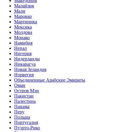
Македония
Малайзия
Мали
Марокко
Мартиника
Мексика
Молдова
Монако
Намибия
Непал
Нигерия
Нидерланды
Никарагуа
Новая Зеландия
Норвегия
Объединенные Арабские Эмираты
Оман
Остров Мэн
Пакистан
Палестина
Панама
Перу
Польша
Португалия
Пуэрто-Рико