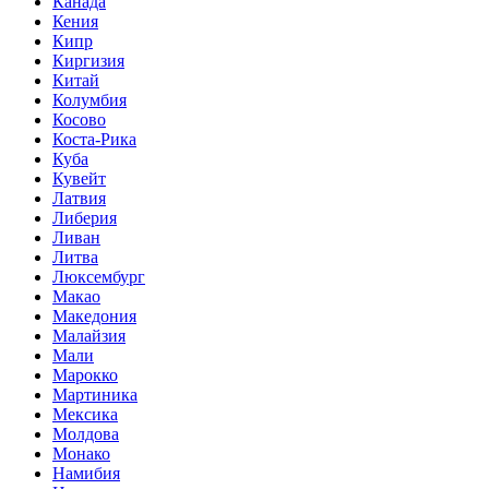
Канада
Кения
Кипр
Киргизия
Китай
Колумбия
Косово
Коста-Рика
Куба
Кувейт
Латвия
Либерия
Ливан
Литва
Люксембург
Макао
Македония
Малайзия
Мали
Марокко
Мартиника
Мексика
Молдова
Монако
Намибия