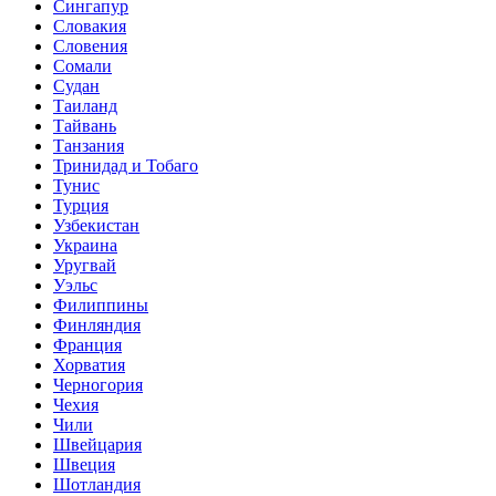
Сингапур
Словакия
Словения
Сомали
Судан
Таиланд
Тайвань
Танзания
Тринидад и Тобаго
Тунис
Турция
Узбекистан
Украина
Уругвай
Уэльс
Филиппины
Финляндия
Франция
Хорватия
Черногория
Чехия
Чили
Швейцария
Швеция
Шотландия