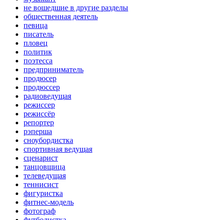
не вошедшие в другие разделы
общественная деятель
певица
писатель
пловец
политик
поэтесса
предприниматель
продюсер
продюссер
радиоведущая
режиссер
режиссёр
репортер
рэперша
сноубордистка
спортивная ведущая
сценарист
танцовщица
телеведущая
теннисист
фигуристка
фитнес-модель
фотограф
футболистка