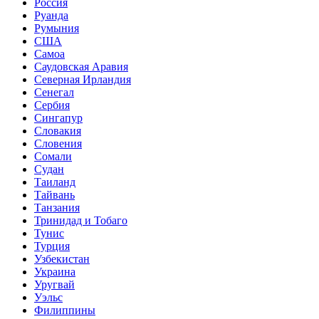
Россия
Руанда
Румыния
США
Самоа
Саудовская Аравия
Северная Ирландия
Сенегал
Сербия
Сингапур
Словакия
Словения
Сомали
Судан
Таиланд
Тайвань
Танзания
Тринидад и Тобаго
Тунис
Турция
Узбекистан
Украина
Уругвай
Уэльс
Филиппины