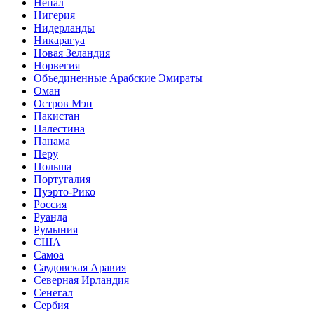
Непал
Нигерия
Нидерланды
Никарагуа
Новая Зеландия
Норвегия
Объединенные Арабские Эмираты
Оман
Остров Мэн
Пакистан
Палестина
Панама
Перу
Польша
Португалия
Пуэрто-Рико
Россия
Руанда
Румыния
США
Самоа
Саудовская Аравия
Северная Ирландия
Сенегал
Сербия