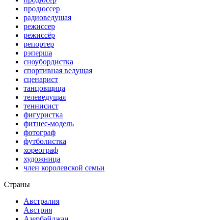
продюссер
радиоведущая
режиссер
режиссёр
репортер
рэперша
сноубордистка
спортивная ведущая
сценарист
танцовщица
телеведущая
теннисист
фигуристка
фитнес-модель
фотограф
футболистка
хореограф
художница
член королевской семьи
Страны
Австралия
Австрия
Азербайджан