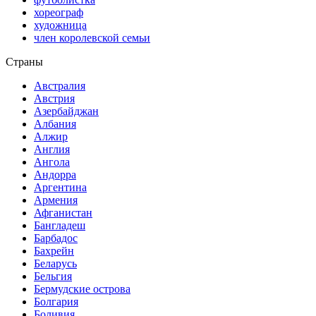
хореограф
художница
член королевской семьи
Страны
Австралия
Австрия
Азербайджан
Албания
Алжир
Англия
Ангола
Андорра
Аргентина
Армения
Афганистан
Бангладеш
Барбадос
Бахрейн
Беларусь
Бельгия
Бермудские острова
Болгария
Боливия