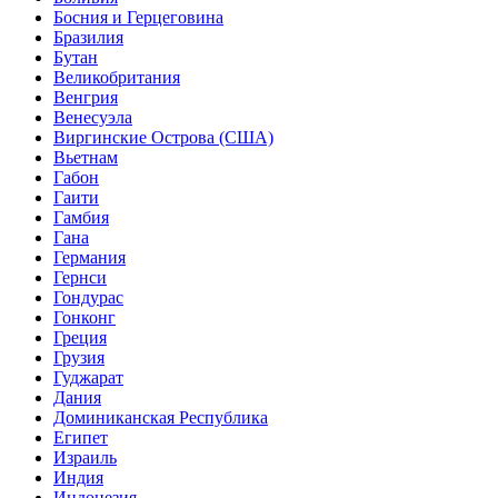
Босния и Герцеговина
Бразилия
Бутан
Великобритания
Венгрия
Венесуэла
Виргинские Острова (США)
Вьетнам
Габон
Гаити
Гамбия
Гана
Германия
Гернси
Гондурас
Гонконг
Греция
Грузия
Гуджарат
Дания
Доминиканская Республика
Египет
Израиль
Индия
Индонезия