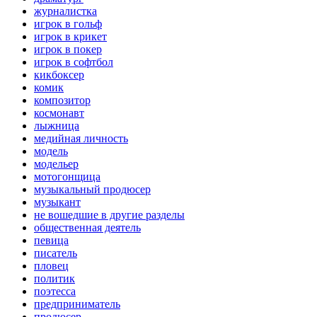
журналистка
игрок в гольф
игрок в крикет
игрок в покер
игрок в софтбол
кикбоксер
комик
композитор
космонавт
лыжница
медийная личность
модель
модельер
мотогонщица
музыкальный продюсер
музыкант
не вошедшие в другие разделы
общественная деятель
певица
писатель
пловец
политик
поэтесса
предприниматель
продюсер