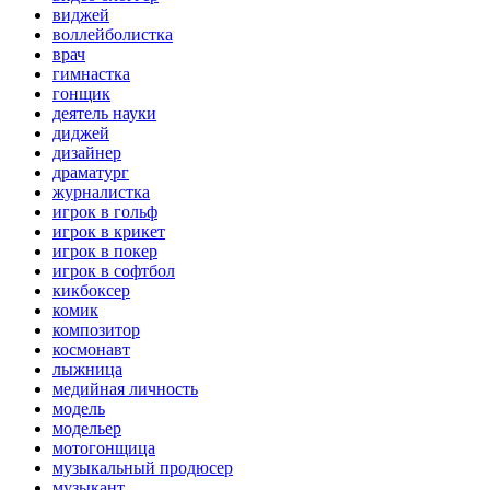
виджей
воллейболистка
врач
гимнастка
гонщик
деятель науки
диджей
дизайнер
драматург
журналистка
игрок в гольф
игрок в крикет
игрок в покер
игрок в софтбол
кикбоксер
комик
композитор
космонавт
лыжница
медийная личность
модель
модельер
мотогонщица
музыкальный продюсер
музыкант