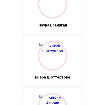
Лаура Браниган
Виера Шоттертова