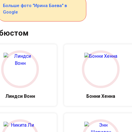
Больше фото "Ирина Баева" в
Google
 бюстом
Линдси Вонн
Бонни Хенна