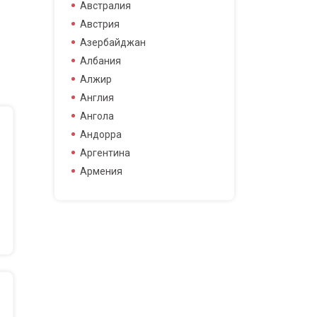
боец смешанных боевых
Австралия
боец смешанных боевых
Австрия
искусств
Азербайджан
боксер
Албания
борец
Алжир
велогонщица
Англия
видео блоггер
Ангола
виджей
Андорра
воллейболистка
Аргентина
врач
Армения
гимнастка
Афганистан
гонщик
Бангладеш
деятель науки
Барбадос
диджей
Бахрейн
дизайнер
Беларусь
драматург
Бельгия
журналистка
Бермудские острова
игрок в гольф