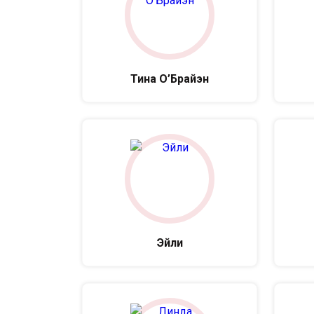
Тина О’Брайэн
Эйли