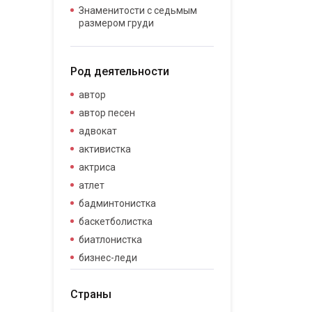
Знаменитости с седьмым
размером груди
Род деятельности
автор
автор песен
адвокат
активистка
актриса
атлет
бадминтонистка
баскетболистка
биатлонистка
бизнес-леди
бизнесвумен
Страны
бодибилдер