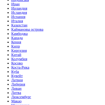
Иран
Ирландия
Исландия
Испания
Италия
Казахстан
Каймановы острова
Камбоджа
Канада
Кения
Кипр
Киргизия
Китай
Колумбия
Косово
Коста-Рика
Куба
Кувейт
Латвия
Либерия
Ливан
Литва
Люксембург
Макао