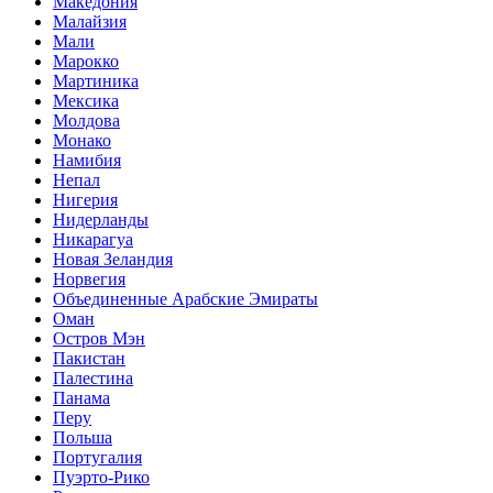
Македония
Малайзия
Мали
Марокко
Мартиника
Мексика
Молдова
Монако
Намибия
Непал
Нигерия
Нидерланды
Никарагуа
Новая Зеландия
Норвегия
Объединенные Арабские Эмираты
Оман
Остров Мэн
Пакистан
Палестина
Панама
Перу
Польша
Португалия
Пуэрто-Рико