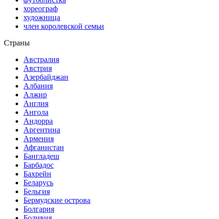
хореограф
художница
член королевской семьи
Страны
Австралия
Австрия
Азербайджан
Албания
Алжир
Англия
Ангола
Андорра
Аргентина
Армения
Афганистан
Бангладеш
Барбадос
Бахрейн
Беларусь
Бельгия
Бермудские острова
Болгария
Боливия