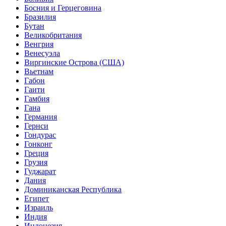
Босния и Герцеговина
Бразилия
Бутан
Великобритания
Венгрия
Венесуэла
Виргинские Острова (США)
Вьетнам
Габон
Гаити
Гамбия
Гана
Германия
Гернси
Гондурас
Гонконг
Греция
Грузия
Гуджарат
Дания
Доминиканская Республика
Египет
Израиль
Индия
Индонезия