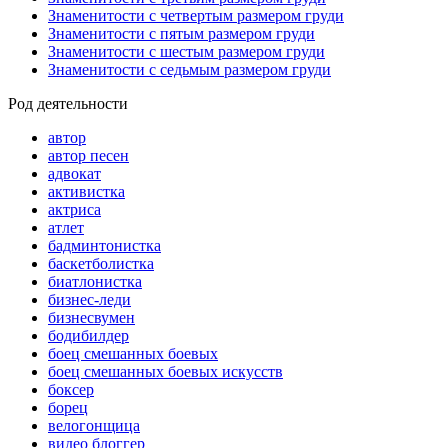
Знаменитости с четвертым размером груди
Знаменитости с пятым размером груди
Знаменитости с шестым размером груди
Знаменитости с седьмым размером груди
Род деятельности
автор
автор песен
адвокат
активистка
актриса
атлет
бадминтонистка
баскетболистка
биатлонистка
бизнес-леди
бизнесвумен
бодибилдер
боец смешанных боевых
боец смешанных боевых искусств
боксер
борец
велогонщица
видео блоггер