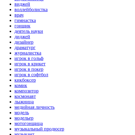
виджей
воллейболистка
врач
гимнастка
гонщик
деятель науки
диджей
дизайнер
драматург
журналистка
игрок в гольф
игрок в крикет
игрок в покер
игрок в софтбол
кикбоксер
комик
композитор
космонавт
лыжница
медийная личность
модель
модельер
мотогонщица
музыкальный продюсер
музыкант