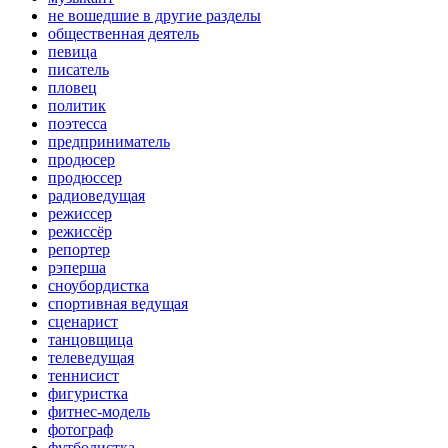
не вошедшие в другие разделы
общественная деятель
певица
писатель
пловец
политик
поэтесса
предприниматель
продюсер
продюссер
радиоведущая
режиссер
режиссёр
репортер
рэперша
сноубордистка
спортивная ведущая
сценарист
танцовщица
телеведущая
теннисист
фигуристка
фитнес-модель
фотограф
футболистка