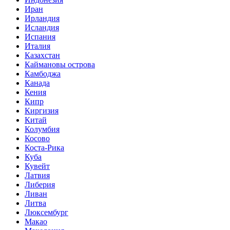
Иран
Ирландия
Исландия
Испания
Италия
Казахстан
Каймановы острова
Камбоджа
Канада
Кения
Кипр
Киргизия
Китай
Колумбия
Косово
Коста-Рика
Куба
Кувейт
Латвия
Либерия
Ливан
Литва
Люксембург
Макао