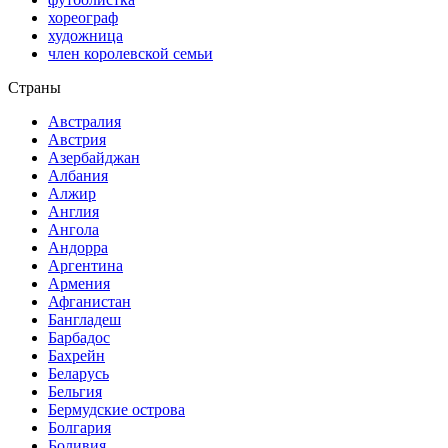
хореограф
художница
член королевской семьи
Страны
Австралия
Австрия
Азербайджан
Албания
Алжир
Англия
Ангола
Андорра
Аргентина
Армения
Афганистан
Бангладеш
Барбадос
Бахрейн
Беларусь
Бельгия
Бермудские острова
Болгария
Боливия