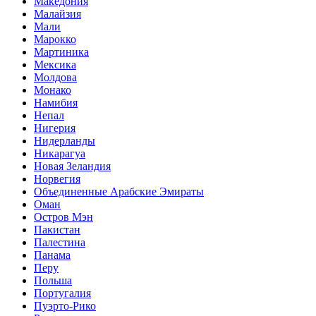
Македония
Малайзия
Мали
Марокко
Мартиника
Мексика
Молдова
Монако
Намибия
Непал
Нигерия
Нидерланды
Никарагуа
Новая Зеландия
Норвегия
Объединенные Арабские Эмираты
Оман
Остров Мэн
Пакистан
Палестина
Панама
Перу
Польша
Португалия
Пуэрто-Рико