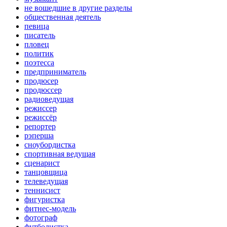
не вошедшие в другие разделы
общественная деятель
певица
писатель
пловец
политик
поэтесса
предприниматель
продюсер
продюссер
радиоведущая
режиссер
режиссёр
репортер
рэперша
сноубордистка
спортивная ведущая
сценарист
танцовщица
телеведущая
теннисист
фигуристка
фитнес-модель
фотограф
футболистка