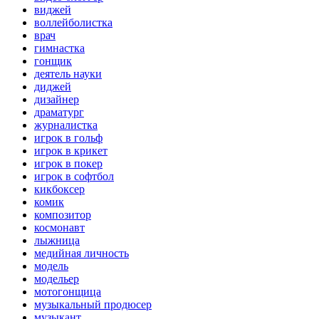
виджей
воллейболистка
врач
гимнастка
гонщик
деятель науки
диджей
дизайнер
драматург
журналистка
игрок в гольф
игрок в крикет
игрок в покер
игрок в софтбол
кикбоксер
комик
композитор
космонавт
лыжница
медийная личность
модель
модельер
мотогонщица
музыкальный продюсер
музыкант