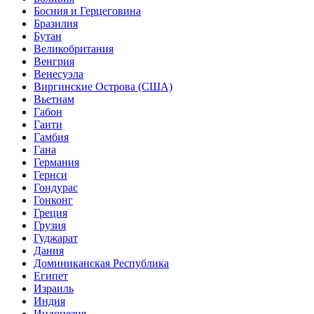
Босния и Герцеговина
Бразилия
Бутан
Великобритания
Венгрия
Венесуэла
Виргинские Острова (США)
Вьетнам
Габон
Гаити
Гамбия
Гана
Германия
Гернси
Гондурас
Гонконг
Греция
Грузия
Гуджарат
Дания
Доминиканская Республика
Египет
Израиль
Индия
Индонезия