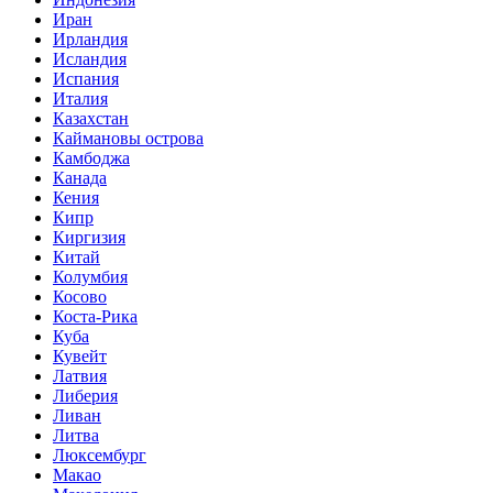
Иран
Ирландия
Исландия
Испания
Италия
Казахстан
Каймановы острова
Камбоджа
Канада
Кения
Кипр
Киргизия
Китай
Колумбия
Косово
Коста-Рика
Куба
Кувейт
Латвия
Либерия
Ливан
Литва
Люксембург
Макао