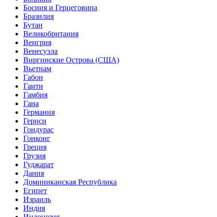
Босния и Герцеговина
Бразилия
Бутан
Великобритания
Венгрия
Венесуэла
Виргинские Острова (США)
Вьетнам
Габон
Гаити
Гамбия
Гана
Германия
Гернси
Гондурас
Гонконг
Греция
Грузия
Гуджарат
Дания
Доминиканская Республика
Египет
Израиль
Индия
Индонезия