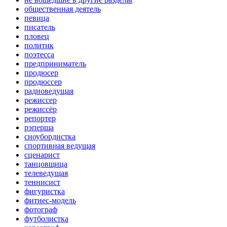
общественная деятель
певица
писатель
пловец
политик
поэтесса
предприниматель
продюсер
продюссер
радиоведущая
режиссер
режиссёр
репортер
рэперша
сноубордистка
спортивная ведущая
сценарист
танцовщица
телеведущая
теннисист
фигуристка
фитнес-модель
фотограф
футболистка