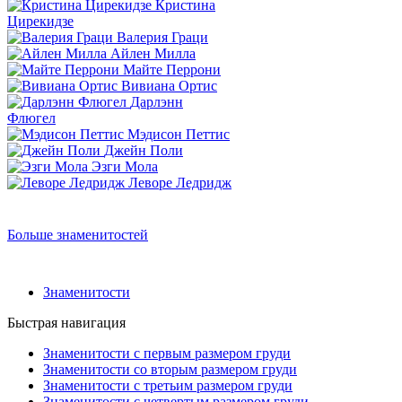
Кристина
Цирекидзе
Валерия Граци
Айлен Милла
Майте Перрони
Вивиана Ортис
Дарлэнн
Флюгел
Мэдисон Петтис
Джейн Поли
Эзги Мола
Леворе Ледридж
Больше знаменитостей
Знаменитости
Быстрая навигация
Знаменитости с первым размером груди
Знаменитости со вторым размером груди
Знаменитости с третьим размером груди
Знаменитости с четвертым размером груди