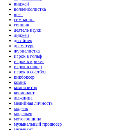
виджей
воллейболистка
врач
гимнастка
гонщик
деятель науки
диджей
дизайнер
драматург
журналистка
игрок в гольф
игрок в крикет
игрок в покер
игрок в софтбол
кикбоксер
комик
композитор
космонавт
лыжница
медийная личность
модель
модельер
мотогонщица
музыкальный продюсер
музыкант