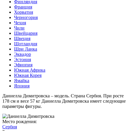
Финляндия
Франция
Хорватия
Черногория
Чехия
Чили
Швейцария
Швеция
Шотландия
Шри Ланка
Эквадор
Эстония
Эфиопия
Южная Африка
Южная Корея
Ямайка
Япония
Даниелла Димитровска – модель. Страна Сербия. При росте
178 см и весе 57 кг Даниелла Димитровска имеет следующие
параметры фигуры.
Место рождения:
Сербия