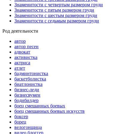
Знаменитости с четвертым размером груди
Знаменитости с пятым размером груди
Знаменитости с шестым размером груди
Знаменитости с седьмым размером груди
Род деятельности
автор
автор песен
адвокат
активистка
актриса
атлет
бадминтонистка
баскетболистка
биатлонистка
бизнес-леди
бизнесвумен
бодибилдер
боец смешанных боевых
боец смешанных боевых искусств
боксер
борец
велогонщица
видео блоггер