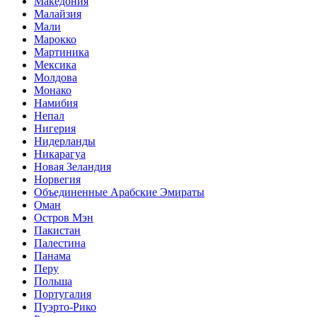
Македония
Малайзия
Мали
Марокко
Мартиника
Мексика
Молдова
Монако
Намибия
Непал
Нигерия
Нидерланды
Никарагуа
Новая Зеландия
Норвегия
Объединенные Арабские Эмираты
Оман
Остров Мэн
Пакистан
Палестина
Панама
Перу
Польша
Португалия
Пуэрто-Рико