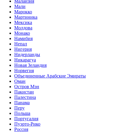
Малайзия
Мали
Марокко
Мартиника
Мексика
Молдова
Монако
Намибия
Непал
Нигерия
Нидерланды
Никарагуа
Новая Зеландия
Норвегия
Объединенные Арабские Эмираты
Оман
Остров Мэн
Пакистан
Палестина
Панама
Перу
Польша
Португалия
Пуэрто-Рико
Россия