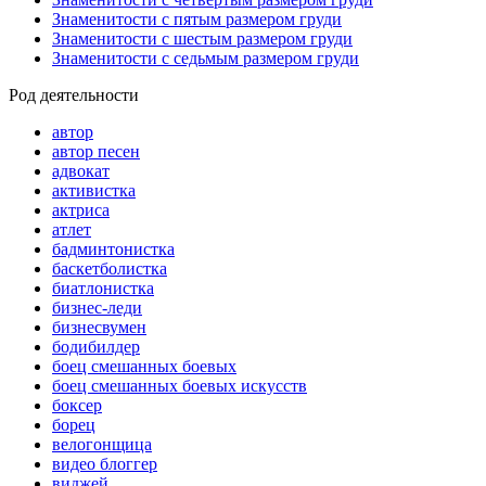
Знаменитости с пятым размером груди
Знаменитости с шестым размером груди
Знаменитости с седьмым размером груди
Род деятельности
автор
автор песен
адвокат
активистка
актриса
атлет
бадминтонистка
баскетболистка
биатлонистка
бизнес-леди
бизнесвумен
бодибилдер
боец смешанных боевых
боец смешанных боевых искусств
боксер
борец
велогонщица
видео блоггер
виджей