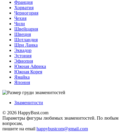
Франция
Хорватия
Черногория
Чехия
Чили
Швейцария
Швеция
Шотландия
Шри Ланка
Эквадор
Эстония
Эфиопия
Южная Африка
Южная Корея
Ямайка
Япония
Знаменитости
© 2026 HappyBust.com
Параметры фигуры любимых знаменитостей. По любым
вопросам,
пишите на email
happybustcom@gmail.com