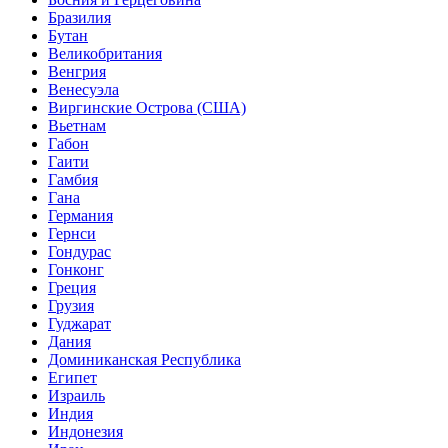
Бразилия
Бутан
Великобритания
Венгрия
Венесуэла
Виргинские Острова (США)
Вьетнам
Габон
Гаити
Гамбия
Гана
Германия
Гернси
Гондурас
Гонконг
Греция
Грузия
Гуджарат
Дания
Доминиканская Республика
Египет
Израиль
Индия
Индонезия