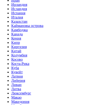
Иран
Ирландия
Исландия
Испания
Италия
Казахстан
Каймановы острова
Камбоджа
Канада
Кения
Кипр
Киргизия
Китай
Колумбия
Косово
Коста-Рика
Куба
Кувейт
Латвия
Либерия
Ливан
Литва
Люксембург
Макао
Македония