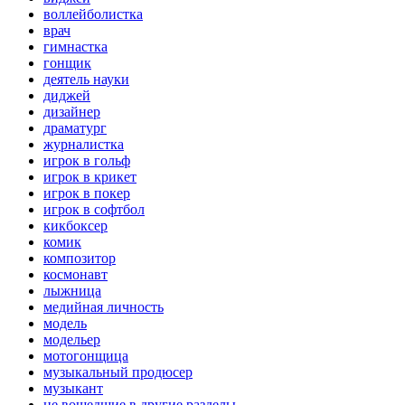
воллейболистка
врач
гимнастка
гонщик
деятель науки
диджей
дизайнер
драматург
журналистка
игрок в гольф
игрок в крикет
игрок в покер
игрок в софтбол
кикбоксер
комик
композитор
космонавт
лыжница
медийная личность
модель
модельер
мотогонщица
музыкальный продюсер
музыкант
не вошедшие в другие разделы