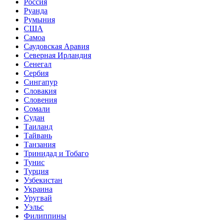
Россия
Руанда
Румыния
США
Самоа
Саудовская Аравия
Северная Ирландия
Сенегал
Сербия
Сингапур
Словакия
Словения
Сомали
Судан
Таиланд
Тайвань
Танзания
Тринидад и Тобаго
Тунис
Турция
Узбекистан
Украина
Уругвай
Уэльс
Филиппины