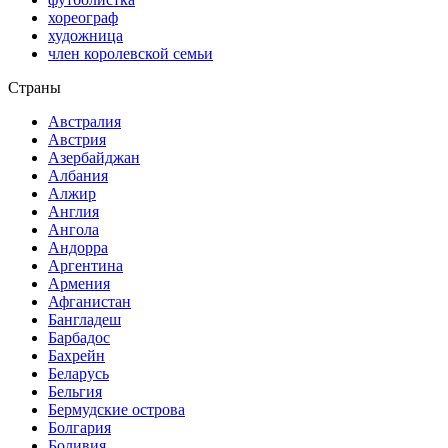
хореограф
художница
член королевской семьи
Страны
Австралия
Австрия
Азербайджан
Албания
Алжир
Англия
Ангола
Андорра
Аргентина
Армения
Афганистан
Бангладеш
Барбадос
Бахрейн
Беларусь
Бельгия
Бермудские острова
Болгария
Боливия