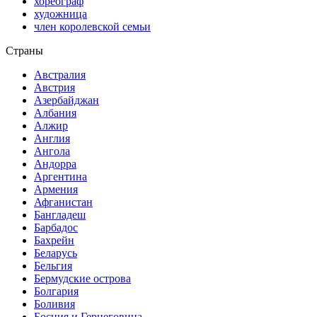
хореограф
художница
член королевской семьи
Страны
Австралия
Австрия
Азербайджан
Албания
Алжир
Англия
Ангола
Андорра
Аргентина
Армения
Афганистан
Бангладеш
Барбадос
Бахрейн
Беларусь
Бельгия
Бермудские острова
Болгария
Боливия
Босния и Герцеговина