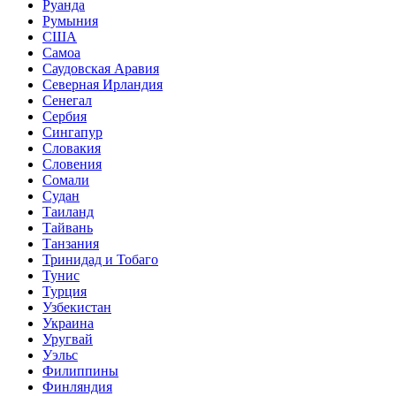
Руанда
Румыния
США
Самоа
Саудовская Аравия
Северная Ирландия
Сенегал
Сербия
Сингапур
Словакия
Словения
Сомали
Судан
Таиланд
Тайвань
Танзания
Тринидад и Тобаго
Тунис
Турция
Узбекистан
Украина
Уругвай
Уэльс
Филиппины
Финляндия