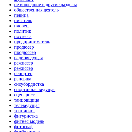
не вошедшие в другие разделы
общественная деятель
певица
писатель
пловец
политик
поэтесса
предприниматель
продюсер
продюссер
радиоведущая
режиссер
режиссёр
репортер
рэперша
сноубордистка
спортивная ведущая
сценарист
танцовщица
телеведущая
теннисист
фигуристка
фитнес-модель
фотограф
футболистка