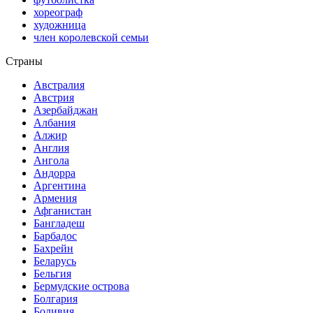
хореограф
художница
член королевской семьи
Страны
Австралия
Австрия
Азербайджан
Албания
Алжир
Англия
Ангола
Андорра
Аргентина
Армения
Афганистан
Бангладеш
Барбадос
Бахрейн
Беларусь
Бельгия
Бермудские острова
Болгария
Боливия