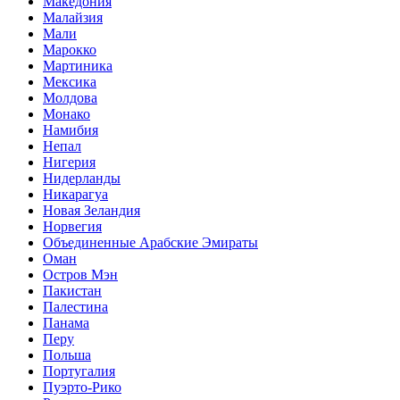
Македония
Малайзия
Мали
Марокко
Мартиника
Мексика
Молдова
Монако
Намибия
Непал
Нигерия
Нидерланды
Никарагуа
Новая Зеландия
Норвегия
Объединенные Арабские Эмираты
Оман
Остров Мэн
Пакистан
Палестина
Панама
Перу
Польша
Португалия
Пуэрто-Рико