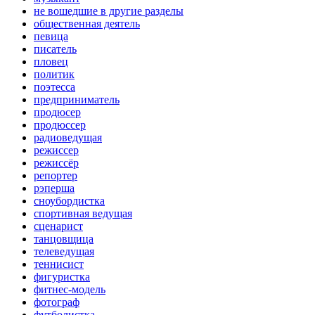
не вошедшие в другие разделы
общественная деятель
певица
писатель
пловец
политик
поэтесса
предприниматель
продюсер
продюссер
радиоведущая
режиссер
режиссёр
репортер
рэперша
сноубордистка
спортивная ведущая
сценарист
танцовщица
телеведущая
теннисист
фигуристка
фитнес-модель
фотограф
футболистка