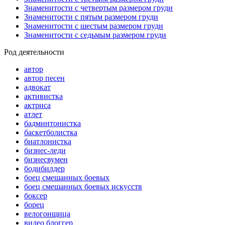
Знаменитости с четвертым размером груди
Знаменитости с пятым размером груди
Знаменитости с шестым размером груди
Знаменитости с седьмым размером груди
Род деятельности
автор
автор песен
адвокат
активистка
актриса
атлет
бадминтонистка
баскетболистка
биатлонистка
бизнес-леди
бизнесвумен
бодибилдер
боец смешанных боевых
боец смешанных боевых искусств
боксер
борец
велогонщица
видео блоггер