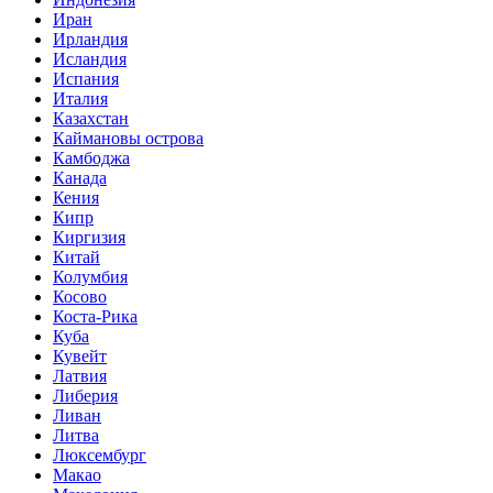
Иран
Ирландия
Исландия
Испания
Италия
Казахстан
Каймановы острова
Камбоджа
Канада
Кения
Кипр
Киргизия
Китай
Колумбия
Косово
Коста-Рика
Куба
Кувейт
Латвия
Либерия
Ливан
Литва
Люксембург
Макао