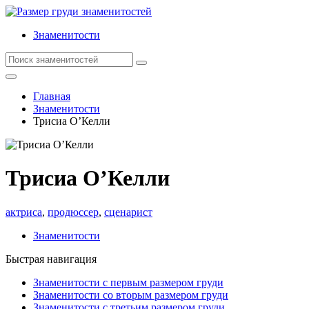
Знаменитости
Главная
Знаменитости
Трисиа О’Келли
Трисиа О’Келли
актриса
,
продюссер
,
сценарист
Знаменитости
Быстрая навигация
Знаменитости с первым размером груди
Знаменитости со вторым размером груди
Знаменитости с третьим размером груди