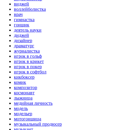
виджей
воллейболистка
врач
гимнастка
гонщик
деятель науки
диджей
дизайнер
драматург
журналистка
игрок в гольф
игрок в крикет
игрок в покер
игрок в софтбол
кикбоксер
комик
композитор
космонавт
лыжница
медийная личность
модель
модельер
мотогонщица
музыкальный продюсер
музыкант