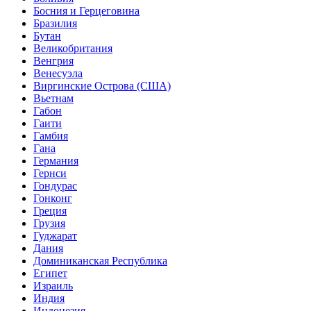
Босния и Герцеговина
Бразилия
Бутан
Великобритания
Венгрия
Венесуэла
Виргинские Острова (США)
Вьетнам
Габон
Гаити
Гамбия
Гана
Германия
Гернси
Гондурас
Гонконг
Греция
Грузия
Гуджарат
Дания
Доминиканская Республика
Египет
Израиль
Индия
Индонезия