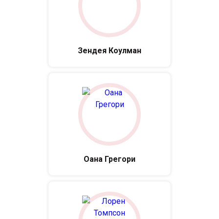
Зендея Коулман
Оана Грегори