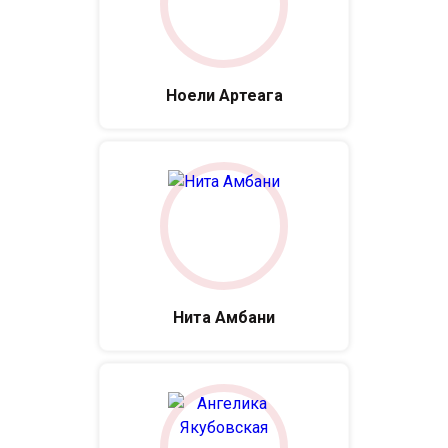
Ноели Артеага
Нита Амбани